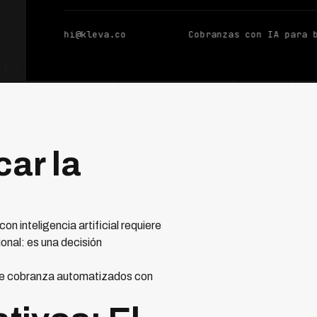
hi@kleva.co
Cobranzas con IA para 
ar la
n inteligencia artificial requiere
onal: es una decisión
e cobranza automatizados con