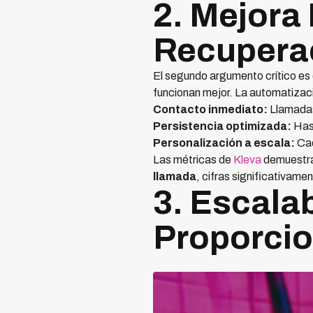
2. Mejora
Recupera
El segundo argumento crítico es 
funcionan mejor. La automatizaci
Contacto inmediato:
Llamadas
Persistencia optimizada:
Hast
Personalización a escala:
Cad
Las métricas de
Kleva
demuestr
llamada
, cifras significativame
3. Escala
Proporcio