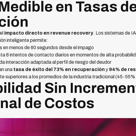
 Medible en Tasas d
ción
el
impacto directo en revenue recovery
. Los sistemas de I
ón inteligente permite:
 en menos de 60 segundos desde el impago
a 8 intentos de contacto diarios en momentos de alta probabili
a interacción adaptada al perfil de riesgo del deudor
an una
tasa de éxito del 73% en recuperación
y
94% de res
nte superiores a los promedios de la industria tradicional (45-55%
bilidad Sin Incremen
nal de Costos