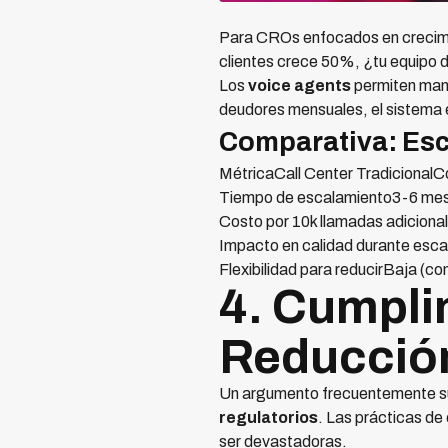
Para CROs enfocados en crecim
clientes crece 50%, ¿tu equipo d
Los
voice agents
permiten mane
deudores mensuales, el sistema 
Comparativa: Esca
MétricaCall Center Tradicional
Tiempo de escalamiento3-6 mese
Costo por 10k llamadas adici
Impacto en calidad durante esc
Flexibilidad para reducirBaja (c
4. Cumpli
Reducción
Un argumento frecuentemente sub
regulatorios
. Las prácticas de
ser devastadoras.