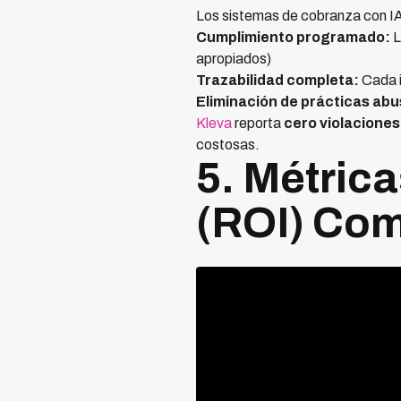
Los sistemas de cobranza con IA
Cumplimiento programado:
L
apropiados)
Trazabilidad completa:
Cada i
Eliminación de prácticas abu
Kleva
reporta
cero violaciones
costosas.
5. Métric
(ROI) Co