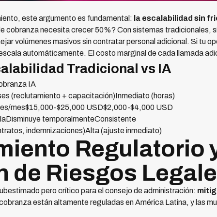
iento, este argumento es fundamental:
la escalabilidad sin fr
e cobranza necesita crecer 50%? Con sistemas tradicionales, sí
jar volúmenes masivos sin contratar personal adicional. Si tu o
escala automáticamente. El costo marginal de cada llamada adic
labilidad Tradicional vs IA
Cobranza IA
s (reclutamiento + capacitación)Inmediato (horas)
onales/mes$15,000-$25,000 USD$2,000-$4,000 USD
alaDisminuye temporalmenteConsistente
ontratos, indemnizaciones)Alta (ajuste inmediato)
miento Regulatorio 
 de Riesgos Legal
estimado pero crítico para el consejo de administración:
mitig
 cobranza están altamente reguladas en América Latina, y las mu