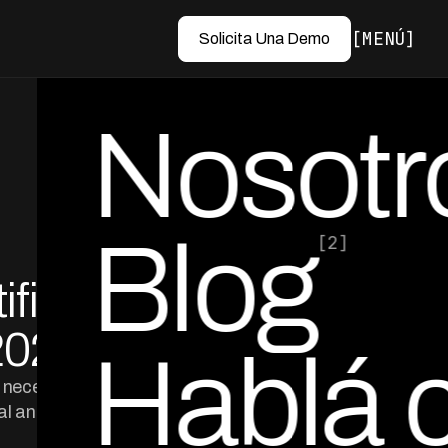
MENÚ
Solicita Una Demo
Nosotr
Blog
[2]
ficar
por Ed Escobar
Co-Founder & CEO
2026]
Hablá 
 necesitan para
al ante la junta