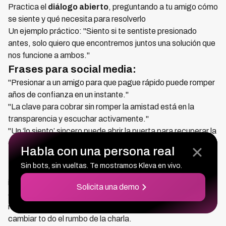
Practica el
diálogo abierto
, preguntando a tu amigo cómo
se siente y qué necesita para resolverlo
Un ejemplo práctico: "Siento si te sentiste presionado
antes, solo quiero que encontremos juntos una solución que
nos funcione a ambos."
Frases para social media:
"Presionar a un amigo para que pague rápido puede romper
años de confianza en un instante."
"La clave para cobrar sin romper la amistad está en la
transparencia y escuchar activamente."
"Un ‘lo siento’ sincero puede abrir la puerta para recuperar la
confianza perdida."
Habla con una persona real
Escenario visual
Sin bots, sin vueltas. Te mostramos Kleva en vivo.
Imagínate esto: estás en un café, notando que tu amigo se
incomoda ante tu recordatorio. En lugar de insistir, cambias
Solicita una demo
el to no, haces una pausa, y le preguntas cómo puede
manejar mejor la devolución. Esa simple flexibilidad puede
cambiar to do el rumbo de la charla.