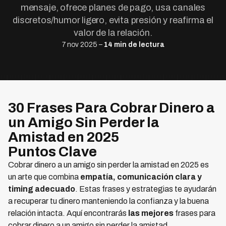
mensaje, ofrece planes de pago, usa canales
discretos/humor ligero, evita presión y reafirma el
valor de la relación.
7 nov 2025 –
14 min de lectura
30 Frases Para Cobrar Dinero a
un Amigo Sin Perder la
Amistad en 2025
Puntos Clave
Cobrar dinero a un amigo sin perder la amistad en 2025 es
un arte que combina
empatía, comunicación clara y
timing adecuado
. Estas frases y estrategias te ayudarán
a recuperar tu dinero manteniendo la confianza y la buena
relación intacta. Aquí encontrarás
las mejores
frases para
cobrar dinero a un amigo sin perder la amistad.