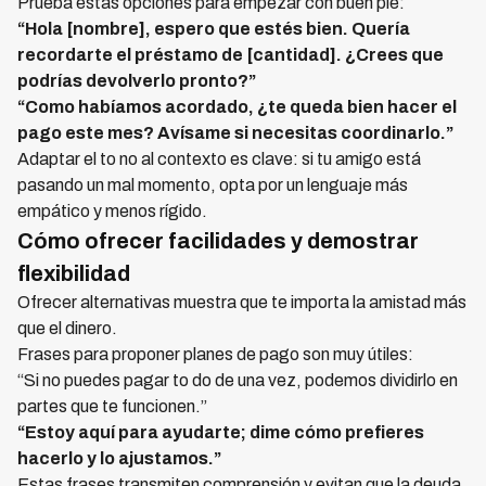
Prueba estas opciones para empezar con buen pie:
“Hola [nombre], espero que estés bien. Quería
recordarte el préstamo de [cantidad]. ¿Crees que
podrías devolverlo pronto?”
“Como habíamos acordado, ¿te queda bien hacer el
pago este mes? Avísame si necesitas coordinarlo.”
Adaptar el to no al contexto es clave: si tu amigo está
pasando un mal momento, opta por un lenguaje más
empático y menos rígido.
Cómo ofrecer facilidades y demostrar
flexibilidad
Ofrecer alternativas muestra que te importa la amistad más
que el dinero.
Frases para proponer planes de pago son muy útiles:
“Si no puedes pagar to do de una vez, podemos dividirlo en
partes que te funcionen.”
“Estoy aquí para ayudarte; dime cómo prefieres
hacerlo y lo ajustamos.”
Estas frases transmiten comprensión y evitan que la deuda