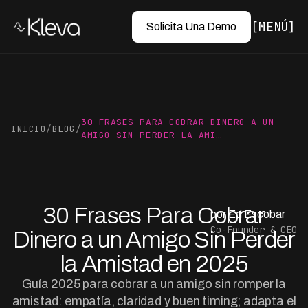
MENÚ
Solicita Una Demo
30 FRASES PARA COBRAR DINERO A UN
INICIO
/
BLOG
/
AMIGO SIN PERDER LA AMI…
30 Frases Para Cobrar
por Ed Escobar
Co-Founder & CEO
Dinero a un Amigo Sin Perder
la Amistad en 2025
Guía 2025 para cobrar a un amigo sin romper la
amistad: empatía, claridad y buen timing; adapta el