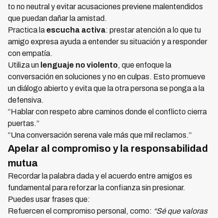
to no neutral y evitar acusaciones previene malentendidos
que puedan dañar la amistad.
Practica la
escucha activa
: prestar atención a lo que tu
amigo expresa ayuda a entender su situación y a responder
con empatía.
Utiliza un
lenguaje no violento
, que enfoque la
conversación en soluciones y no en culpas. Esto promueve
un diálogo abierto y evita que la otra persona se ponga a la
defensiva.
“Hablar con respeto abre caminos donde el conflicto cierra
puertas.”
“Una conversación serena vale más que mil reclamos.”
Apelar al compromiso y la responsabilidad
mutua
Recordar la palabra dada y el acuerdo entre amigos es
fundamental para reforzar la confianza sin presionar.
Puedes usar frases que:
Refuercen el compromiso personal, como:
“Sé que valoras