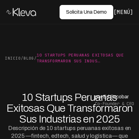
MENÚ
Solicita Una Demo
10 STARTUPS PERUANAS EXITOSAS QUE
INICIO
/
BLOG
/
TRANSFORMARON SUS INDUS…
10 Startups Peruanas
por Ed Escobar
Co-Founder & CEO
Exitosas Que Transformaron
Sus Industrias en 2025
Descripción de 10 startups peruanas exitosas en
2025 —fintech, edtech, salud y logística— que