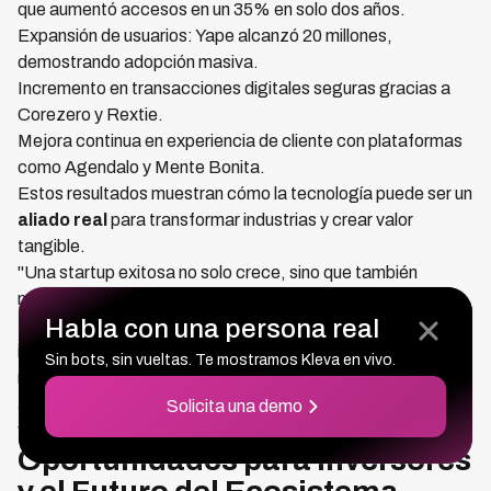
que aumentó accesos en un 35% en solo dos años.
Expansión de usuarios: Yape alcanzó 20 millones,
demostrando adopción masiva.
Incremento en transacciones digitales seguras gracias a
Corezero y Rextie.
Mejora continua en experiencia de cliente con plataformas
como Agendalo y Mente Bonita.
Estos resultados muestran cómo la tecnología puede ser un
aliado real
para transformar industrias y crear valor
tangible.
"Una startup exitosa no solo crece, sino que también
mejora vidas con cada clic y conexión."
Habla con una persona real
Las startups peruanas prueban hoy que la innovación con
impacto social y económico es posible. Su éxito nos
Sin bots, sin vueltas. Te mostramos Kleva en vivo.
recuerda que apostar por soluciones locales bien diseñadas
abre puertas globales, transformando el mercado y las
Solicita una demo
vidas que to ca.
Oportunidades para Inversores