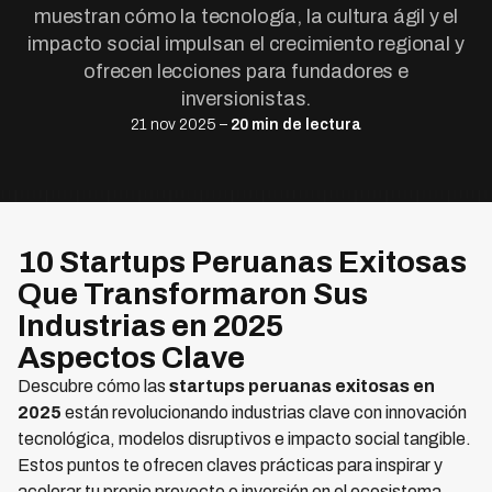
muestran cómo la tecnología, la cultura ágil y el
impacto social impulsan el crecimiento regional y
ofrecen lecciones para fundadores e
inversionistas.
21 nov 2025 –
20 min de lectura
10 Startups Peruanas Exitosas
Que Transformaron Sus
Industrias en 2025
Aspectos Clave
Descubre cómo las
startups peruanas exitosas en
2025
están revolucionando industrias clave con innovación
tecnológica, modelos disruptivos e impacto social tangible.
Estos puntos te ofrecen claves prácticas para inspirar y
acelerar tu propio proyecto o inversión en el ecosistema