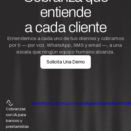
entiende
a cada cliente
Entendemos a cada uno de tus clientes y cobramos
por ti — por voz, WhatsApp, SMS y email —, a una
escala que ningún equipo humano alcanza.
Solicita Una Demo
Nosotros
Cobranza con IA
Glosario
Cumplimiento
B
Cobranzas
con IA para
bancos y
prestamistas