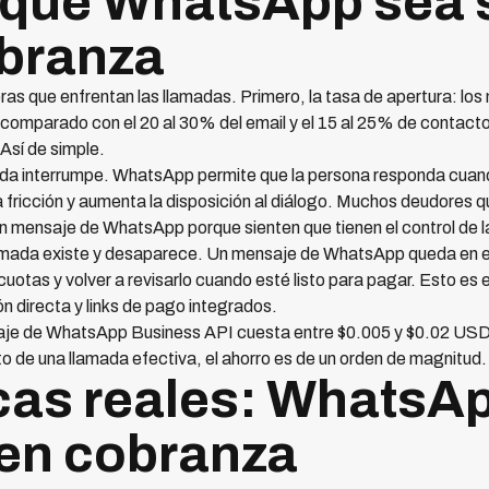
que WhatsApp sea 
obranza
as que enfrentan las llamadas. Primero, la tasa de apertura: l
 comparado con el 20 al 30% del email y el 15 al 25% de contact
 Así de simple.
da interrumpe. WhatsApp permite que la persona responda cuan
a fricción y aumenta la disposición al diálogo. Muchos deudores 
 mensaje de WhatsApp porque sienten que tienen el control de l
mada existe y desaparece. Un mensaje de WhatsApp queda en el h
e cuotas y volver a revisarlo cuando esté listo para pagar. Esto
 directa y links de pago integrados.
saje de WhatsApp Business API cuesta entre $0.005 y $0.02 USD d
 de una llamada efectiva, el ahorro es de un orden de magnitud.
cas reales: WhatsA
en cobranza