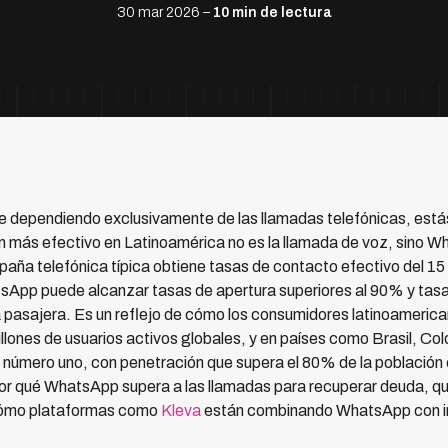
30 mar 2026 –
10 min de lectura
e dependiendo exclusivamente de las llamadas telefónicas, está
n más efectivo en Latinoamérica no es la llamada de voz, sino W
ña telefónica típica obtiene tasas de contacto efectivo del 15 
App puede alcanzar tasas de apertura superiores al 90% y tasa
 pasajera. Es un reflejo de cómo los consumidores latinoamerica
ones de usuarios activos globales, y en países como Brasil, Co
a número uno, con penetración que supera el 80% de la població
por qué WhatsApp supera a las llamadas para recuperar deuda, qu
 cómo plataformas como
Kleva
están combinando WhatsApp con intel