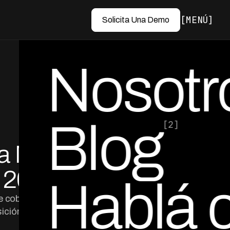
MENÚ
Solicita Una Demo
Nosotr
Blog
[2]
a Más
por Ed Escobar
Co-Founder & CEO
 2026
Hablá 
e cobranza en
ición al pago.