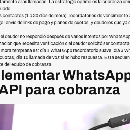
ente a las llamadas. La estrategia óptima es la cobranza omn
cuado.
 contactos (1 a 30 días de mora), recordatorios de vencimiento 
 envío de links de pago y planes de cuotas, y deudores que ya 
el deudor no respondió después de varios intentos por WhatsApp,
ación que necesita verificación o el deudor solicitó ser contacta
ora temprana es: día 1 WhatsApp recordatorio suave, día 3 Wha
uotas, día 10 llamada de voz si no hubo respuesta. Esta secuenc
te del equipo de cobranza.
lementar WhatsAp
API para cobranza