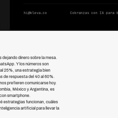
hi@kleva.co
Cobranzas con IA para 
s dejando dinero sobre la mesa.
hatsApp. Y los números son
al 25%, una estrategia bien
s de respuesta del 40 al 60%.
nos prefieren comunicarse hoy.
lombia, México y Argentina, es
n con smartphone.
é estrategias funcionan, cuáles
igencia artificial para llevar la