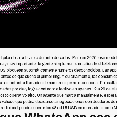
el pilar de la cobranza durante décadas. Pero en 2026, ese mode
era y más importante: la gente simplemente no atiende el teléfono
e iOS bloquean automáticamente números desconocidos. Las apps
ntes de que suene el primer ring. Y culturalmente, los consumid
iva a contestar llamadas de números que no reconocen. El result
madas por día y logra contacto efectivo en apenas 12 a 20 de ell
costo operativo alto. Un agente que marca manualmente, espera
o valioso que podría dedicarse a negociaciones con deudores de
r tradicional puede superar los $8 a $15 USD en mercados como 