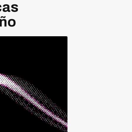
cas
año