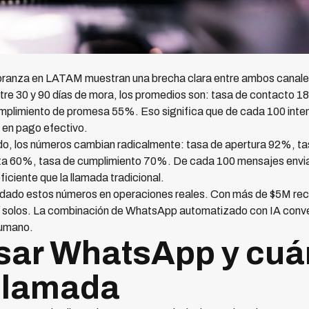
branza en LATAM muestran una brecha clara entre ambos canale
tre 30 y 90 días de mora, los promedios son: tasa de contacto 
plimiento de promesa 55%. Eso significa que de cada 100 inten
 en pago efectivo.
, los números cambian radicalmente: tasa de apertura 92%, ta
a 60%, tasa de cumplimiento 70%. De cada 100 mensajes enviad
iciente que la llamada tradicional.
idado estos números en operaciones reales. Con más de $5M recu
sí solos. La combinación de WhatsApp automatizado con IA conve
humano.
sar WhatsApp y cu
 llamada