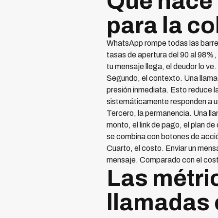
Qué hace 
para la c
WhatsApp rompe todas las barrer
tasas de apertura del 90 al 98%,
tu mensaje llega, el deudor lo ve.
Segundo, el contexto. Una llama
presión inmediata. Esto reduce l
sistemáticamente responden a un
Tercero, la permanencia. Una lla
monto, el link de pago, el plan d
se combina con botones de acción
Cuarto, el costo. Enviar un men
mensaje. Comparado con el costo
Las métri
llamadas 