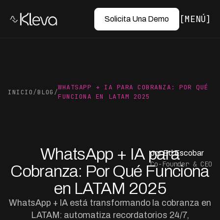
MENÚ
Solicita Una Demo
WHATSAPP + IA PARA COBRANZA: POR QUÉ
INICIO
/
BLOG
/
FUNCIONA EN LATAM 2025
WhatsApp + IA para
por Ed Escobar
Co-Founder & CEO
Cobranza: Por Qué Funciona
en LATAM 2025
WhatsApp + IA está transformando la cobranza en
LATAM: automatiza recordatorios 24/7,