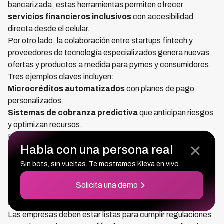
bancarizada; estas herramientas permiten ofrecer
servicios financieros inclusivos
con accesibilidad
directa desde el celular.
Por otro lado, la colaboración entre startups fintech y
proveedores de tecnología especializados genera nuevas
ofertas y productos a medida para pymes y consumidores.
Tres ejemplos claves incluyen:
Microcréditos automatizados
con planes de pago
personalizados.
Sistemas de cobranza predictiva
que anticipan riesgos
y optimizan recursos.
Plataformas modulares que se adaptan a distintas
Habla con una persona real
industrias y tamaños empresariales.
Preparación para un entorno regulatorio y
Sin bots, sin vueltas. Te mostramos Kleva en vivo.
competitivo cambiante
Solicita una demo
El avance acelerado de estas tecnologías trae consigo el
desafío de navegar un marco legal complejo y cambiante.
Las empresas deben estar listas para cumplir regulaciones