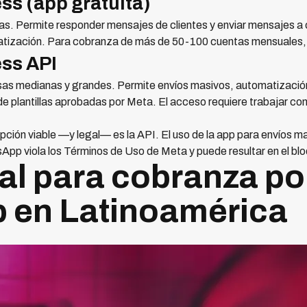
s (app gratuita)
s. Permite responder mensajes de clientes y enviar mensajes a 
atización. Para cobranza de más de 50-100 cuentas mensuales, e
ss API
esas medianas y grandes. Permite envíos masivos, automatizaci
e plantillas aprobadas por Meta. El acceso requiere trabajar con
pción viable —y legal— es la API. El uso de la app para envíos m
sApp viola los Términos de Uso de Meta y puede resultar en el b
al para cobranza po
 en Latinoamérica