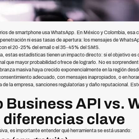
arios de smartphone usa WhatsApp. En México y Colombia, esa ci
penetración ni esas tasas de apertura: los mensajes de WhatsAp
con el 20-25% del email o el 35-45% del SMS.
 estas estadísticas tienen un impacto directo: si el objetivo es 
al que mayor probabilidad ofrece de lograrlo. No es sorprenden
ranza masiva haya crecido exponencialmente en la región desd
 consentimiento adecuado, con mensajes inapropiados, o en hor
ta de la empresa, sanciones regulatorias y daño reputacional. Est
 Business API vs. 
 diferencias clave
iva, es importante entender qué herramienta se está usando: