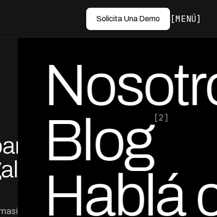
MENÚ
Solicita Una Demo
Nosotr
Blog
[2]
para
por Ed Escobar
Co-Founder & CEO
al y
Hablá 
 masiva en