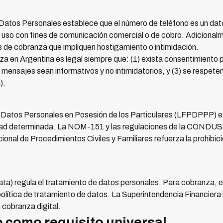
Datos Personales establece que el número de teléfono es un dato
su uso con fines de comunicación comercial o de cobro. Adiciona
 de cobranza que impliquen hostigamiento o intimidación.
 en Argentina es legal siempre que: (1) exista consentimiento p
 mensajes sean informativos y no intimidatorios, y (3) se respete
).
 Datos Personales en Posesión de los Particulares (LFPDPPP) est
lidad determinada. La NOM-151 y las regulaciones de la CONDUS
ional de Procedimientos Civiles y Familiares refuerza la prohibi
a) regula el tratamiento de datos personales. Para cobranza, e
olítica de tratamiento de datos. La Superintendencia Financiera 
 cobranza digital.
 como requisito universal