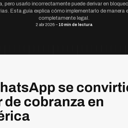
, pero usarlo incorrectamente puede derivar en bloque
rias. Esta guía explica cómo implementarlo de manera e
completamente legal.
2 abr 2026 –
10 min de lectura
hatsApp se convirtió
r de cobranza en
érica