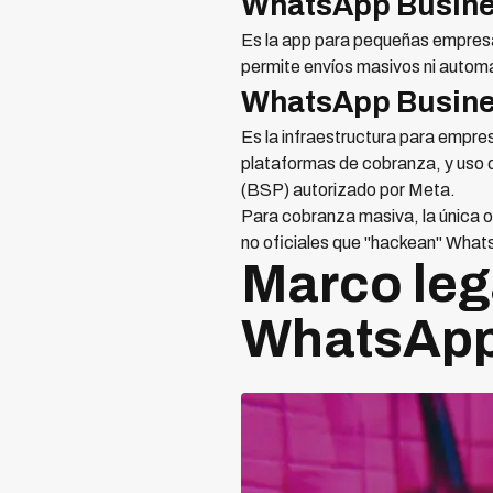
WhatsApp Busines
Es la app para pequeñas empresa
permite envíos masivos ni autom
WhatsApp Busine
Es la infraestructura para empr
plataformas de cobranza, y uso d
(BSP) autorizado por Meta.
Para cobranza masiva, la única o
no oficiales que "hackean" What
Marco leg
WhatsApp