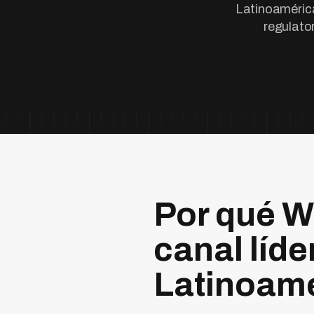
Latinoamérica
regulato
Por qué W
canal líde
Latinoam