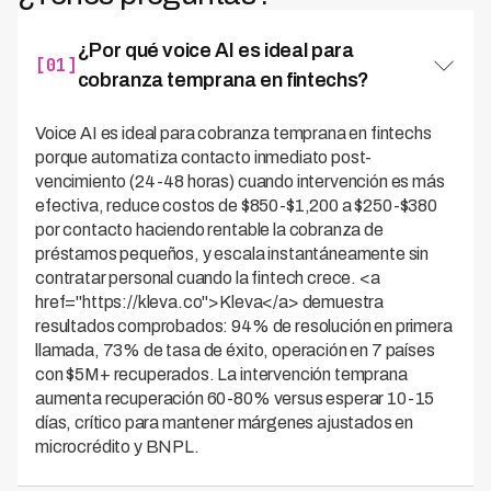
¿Por qué voice AI es ideal para
[01]
cobranza temprana en fintechs?
Voice AI es ideal para cobranza temprana en fintechs
porque automatiza contacto inmediato post-
vencimiento (24-48 horas) cuando intervención es más
efectiva, reduce costos de $850-$1,200 a $250-$380
por contacto haciendo rentable la cobranza de
préstamos pequeños, y escala instantáneamente sin
contratar personal cuando la fintech crece. <a
href="https://kleva.co">Kleva</a> demuestra
resultados comprobados: 94% de resolución en primera
llamada, 73% de tasa de éxito, operación en 7 países
con $5M+ recuperados. La intervención temprana
aumenta recuperación 60-80% versus esperar 10-15
días, crítico para mantener márgenes ajustados en
microcrédito y BNPL.