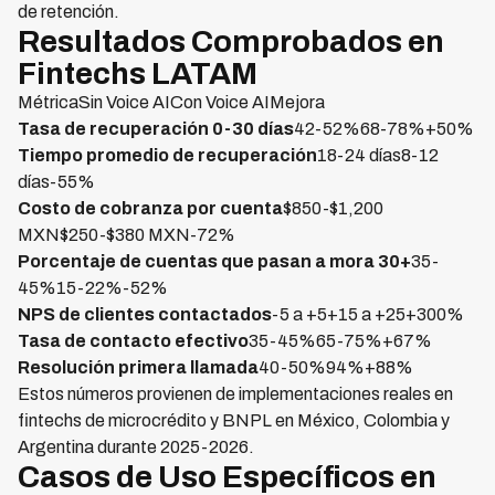
de retención.
Resultados Comprobados en
Fintechs LATAM
MétricaSin Voice AICon Voice AIMejora
Tasa de recuperación 0-30 días
42-52%68-78%+50%
Tiempo promedio de recuperación
18-24 días8-12
días-55%
Costo de cobranza por cuenta
$850-$1,200
MXN$250-$380 MXN-72%
Porcentaje de cuentas que pasan a mora 30+
35-
45%15-22%-52%
NPS de clientes contactados
-5 a +5+15 a +25+300%
Tasa de contacto efectivo
35-45%65-75%+67%
Resolución primera llamada
40-50%94%+88%
Estos números provienen de implementaciones reales en
fintechs de microcrédito y BNPL en México, Colombia y
Argentina durante 2025-2026.
Casos de Uso Específicos en