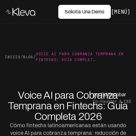
MENÚ
Solicita Una Demo
VOICE AI PARA COBRANZA TEMPRANA EN
INICIO
/
BLOG
/
FINTECHS: GUÍA COMPLET…
Voice AI para Cobranza
por Ed Escobar
Co-Founder & CEO
Temprana en Fintechs: Guía
Completa 2026
Cómo fintechs latinoamericanas están usando
voice AI para cobranza temprana: reducción de