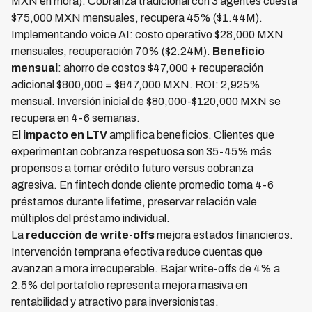
MXN en mora). Cobranza tradicional con 3 agentes cuesta
$75,000 MXN mensuales, recupera 45% ($1.44M).
Implementando voice AI: costo operativo $28,000 MXN
mensuales, recuperación 70% ($2.24M).
Beneficio
mensual
: ahorro de costos $47,000 + recuperación
adicional $800,000 = $847,000 MXN. ROI: 2,925%
mensual. Inversión inicial de $80,000-$120,000 MXN se
recupera en 4-6 semanas.
El
impacto en LTV
amplifica beneficios. Clientes que
experimentan cobranza respetuosa son 35-45% más
propensos a tomar crédito futuro versus cobranza
agresiva. En fintech donde cliente promedio toma 4-6
préstamos durante lifetime, preservar relación vale
múltiplos del préstamo individual.
La
reducción de write-offs
mejora estados financieros.
Intervención temprana efectiva reduce cuentas que
avanzan a mora irrecuperable. Bajar write-offs de 4% a
2.5% del portafolio representa mejora masiva en
rentabilidad y atractivo para inversionistas.