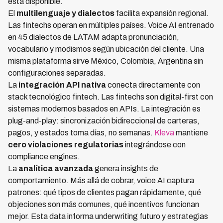
está disponible.
El
multilenguaje y dialectos
facilita expansión regional.
Las fintechs operan en múltiples países. Voice AI entrenado
en 45 dialectos de LATAM adapta pronunciación,
vocabulario y modismos según ubicación del cliente. Una
misma plataforma sirve México, Colombia, Argentina sin
configuraciones separadas.
La
integración API nativa
conecta directamente con
stack tecnológico fintech. Las fintechs son digital-first con
sistemas modernos basados en APIs. La integración es
plug-and-play: sincronización bidireccional de carteras,
pagos, y estados toma días, no semanas.
Kleva
mantiene
cero violaciones regulatorias
integrándose con
compliance engines.
La
analítica avanzada
genera insights de
comportamiento. Más allá de cobrar, voice AI captura
patrones: qué tipos de clientes pagan rápidamente, qué
objeciones son más comunes, qué incentivos funcionan
mejor. Esta data informa underwriting futuro y estrategias