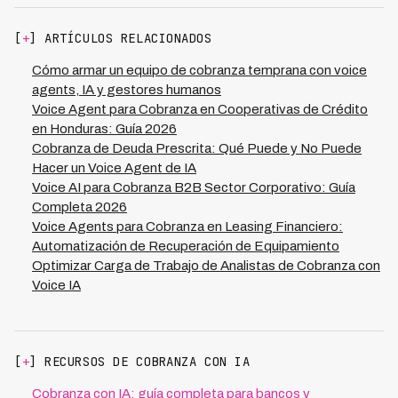
del 65-75% versus 35-45% tradicional.
a $28,000 mensuales (-$47,000) mientras aumenta
fintechs digital-first con arquitectura moderna. Las
recuperación de $1.44M a $2.24M (+$800,000).
plataformas graban, transcriben y documentan cada
[
+
] ARTÍCULOS RELACIONADOS
Beneficio mensual total: $847,000 MXN. Con inversión
interacción alimentando compliance engines
inicial de $80,000-$120,000 MXN, el ROI positivo se
Cómo armar un equipo de cobranza temprana con voice
automáticamente. La integración es plug-and-play
alcanza en 4-6 semanas. Beneficios adicionales:
agents, IA y gestores humanos
comparado con semanas que requieren sistemas legacy
reducción de write-offs de 4% a 2.5% del portafolio,
Voice Agent para Cobranza en Cooperativas de Crédito
tradicionales. Actualización en tiempo real detiene voice
aumento del 35-45% en probabilidad de que clientes
en Honduras: Guía 2026
agents cuando cliente paga, evitando llamadas
tomen créditos futuros (mejora de LTV), y eliminación de
Cobranza de Deuda Prescrita: Qué Puede y No Puede
innecesarias.
riesgos de violaciones regulatorias. El ROI se amplifica
Hacer un Voice Agent de IA
en fintechs de alto crecimiento donde escalabilidad
Voice AI para Cobranza B2B Sector Corporativo: Guía
instantánea evita necesidad de contratar equipos
Completa 2026
grandes.
Voice Agents para Cobranza en Leasing Financiero:
Automatización de Recuperación de Equipamiento
Optimizar Carga de Trabajo de Analistas de Cobranza con
Voice IA
[
+
] RECURSOS DE COBRANZA CON IA
Cobranza con IA: guía completa para bancos y