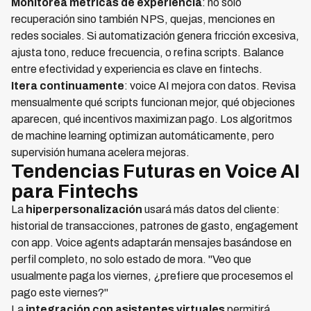
Monitorea métricas de experiencia
: no solo
recuperación sino también NPS, quejas, menciones en
redes sociales. Si automatización genera fricción excesiva,
ajusta tono, reduce frecuencia, o refina scripts. Balance
entre efectividad y experiencia es clave en fintechs.
Itera continuamente
: voice AI mejora con datos. Revisa
mensualmente qué scripts funcionan mejor, qué objeciones
aparecen, qué incentivos maximizan pago. Los algoritmos
de machine learning optimizan automáticamente, pero
supervisión humana acelera mejoras.
Tendencias Futuras en Voice AI
para Fintechs
La
hiperpersonalización
usará más datos del cliente:
historial de transacciones, patrones de gasto, engagement
con app. Voice agents adaptarán mensajes basándose en
perfil completo, no solo estado de mora. "Veo que
usualmente paga los viernes, ¿prefiere que procesemos el
pago este viernes?"
La
integración con asistentes virtuales
permitirá