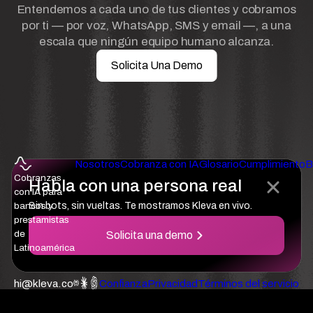
Entendemos a cada uno de tus clientes y cobramos
por ti — por voz, WhatsApp, SMS y email —, a una
escala que ningún equipo humano alcanza.
Solicita Una Demo
Nosotros
Cobranza con IA
Glosario
Cumplimiento
B
Cobranzas
Habla con una persona real
con IA para
bancos y
Sin bots, sin vueltas. Te mostramos Kleva en vivo.
prestamistas
de
Solicita una demo
Latinoamérica
hi@kleva.co
Confianza
Privacidad
Términos del servicio