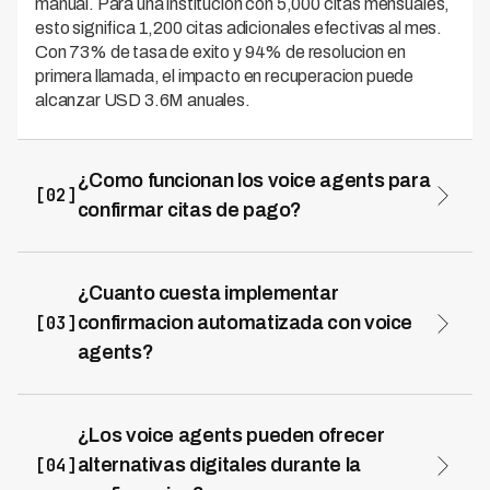
manual. Para una institucion con 5,000 citas mensuales,
esto significa 1,200 citas adicionales efectivas al mes.
Con 73% de tasa de exito y 94% de resolucion en
primera llamada, el impacto en recuperacion puede
alcanzar USD 3.6M anuales.
¿Como funcionan los voice agents para
[02]
confirmar citas de pago?
El proceso incluye confirmacion inicial 48-72 horas antes
con recordatorio de detalles completos, verificacion
activa de compromiso, deteccion de posibles
¿Cuanto cuesta implementar
impedimentos y oferta de alternativas. Recordatorio
[03]
confirmacion automatizada con voice
final 24 horas antes con instrucciones de llegada y
agents?
validacion de documentos. Kleva opera en 7 paises de
El costo por confirmacion es de USD 0.35 comparado
LATAM con 45 dialectos, adaptando el mensaje
con USD 2.80 de confirmacion manual, un ahorro del
localmente mientras mantiene 0 violaciones
87.5%. La cobertura aumenta de 40% a 98%,
regulatorias. Si el cliente no puede asistir, el voice agent
¿Los voice agents pueden ofrecer
confirmando practicamente todas las citas
reprograma inmediatamente u ofrece pago digital como
[04]
alternativas digitales durante la
programadas. Para operaciones multipaís, el ahorro es
alternativa.