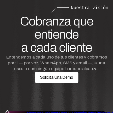
Cobranza que
entiende
a cada cliente
Entendemos a cada uno de tus clientes y cobramos
por ti — por voz, WhatsApp, SMS y email —, a una
escala que ningún equipo humano alcanza.
Solicita Una Demo
Nosotros
Cobranza con IA
Glosario
Cumplimiento
B