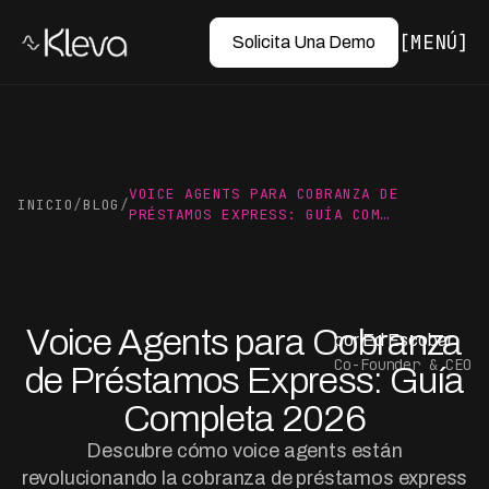
MENÚ
Solicita Una Demo
VOICE AGENTS PARA COBRANZA DE
INICIO
/
BLOG
/
PRÉSTAMOS EXPRESS: GUÍA COM…
Voice Agents para Cobranza
por Ed Escobar
Co-Founder & CEO
de Préstamos Express: Guía
Completa 2026
Descubre cómo voice agents están
revolucionando la cobranza de préstamos express