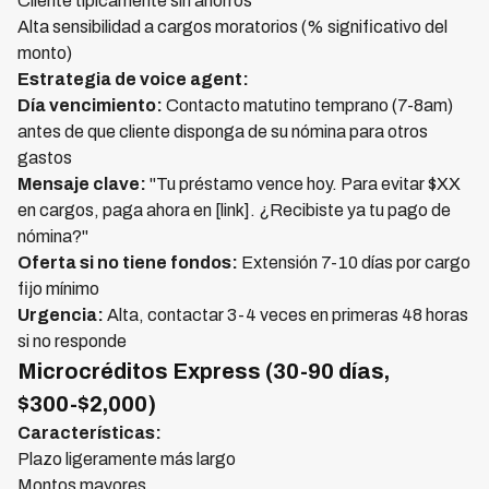
Cliente típicamente sin ahorros
Alta sensibilidad a cargos moratorios (% significativo del
monto)
Estrategia de voice agent:
Día vencimiento:
Contacto matutino temprano (7-8am)
antes de que cliente disponga de su nómina para otros
gastos
Mensaje clave:
"Tu préstamo vence hoy. Para evitar $XX
en cargos, paga ahora en [link]. ¿Recibiste ya tu pago de
nómina?"
Oferta si no tiene fondos:
Extensión 7-10 días por cargo
fijo mínimo
Urgencia:
Alta, contactar 3-4 veces en primeras 48 horas
si no responde
Microcréditos Express (30-90 días,
$300-$2,000)
Características:
Plazo ligeramente más largo
Montos mayores