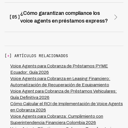
extensiones de 7-15 días con cargo fijo, planes de 2-4
importar su tamaño.
cuotas según monto y tier del cliente, quitas del 10-20%
¿Cómo garantizan compliance los
[05]
por pago en 24-48 horas, y refinanciamientos para
voice agents en préstamos express?
clientes Tier 1. El 76% de planes se autorizan en la
Los voice agents garantizan cumplimiento mediante
misma llamada sin fricción de consultar supervisor,
respeto automático de horarios permitidos, frecuencias
maximizando conversión vs 28% de modelos con
máximas de contacto, transparencia total de costos,
autorizaciones manuales.
prohibición de contacto a empleadores sin autorización,
lenguaje siempre apropiado, oferta obligatoria de
[
+
] ARTÍCULOS RELACIONADOS
planes de pago, y documentación completa. Kleva
opera con cero violaciones regulatorias en 7 países de
Voice Agents para Cobranza de Préstamos PYME
LATAM adaptándose automáticamente a normativas
Ecuador: Guía 2026
locales de préstamos de alto costo.
Voice Agents para Cobranza en Leasing Financiero:
Automatización de Recuperación de Equipamiento
Voice Agent para Cobranza de Préstamos Vehiculares:
Guía Definitiva 2026
Cómo Calcular el ROI de Implementación de Voice Agents
en Cobranza 2026
Voice Agents para Cobranza: Cumplimiento con
Superintendencia Financiera Colombia 2026