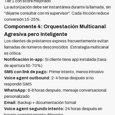
Tier 1 con score mejorado
La autorización debe ser instantánea durante la llamada, sin
"déjame consultar con mi supervisor". Cada fricción reduce
conversión 15-25%.
Componente 4: Orquestación Multicanal
Agresiva pero Inteligente
Los clientes de préstamos express frecuentemente evitan
llamadas de números desconocidos. Estrategia multicanal
es crítica:
Notificación in-app:
Si cliente tiene app instalada (tasa
de apertura 50-70%)
SMS con link de pago:
Primer intento, menos intrusivo
Voice agent outbound:
2-4 horas después si no
respondió SMS
WhatsApp:
6-8 horas después, mensaje conversacional
personalizado
Email:
Backup + documentación formal
Voice agent segundo intento:
24 horas después en
horario completamente diferente