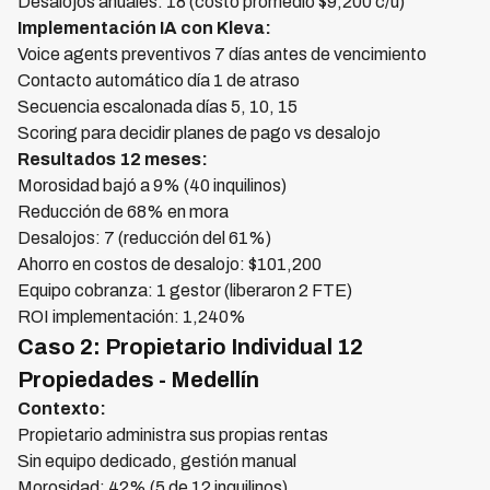
Desalojos anuales: 18 (costo promedio $9,200 c/u)
Implementación IA con Kleva:
Voice agents preventivos 7 días antes de vencimiento
Contacto automático día 1 de atraso
Secuencia escalonada días 5, 10, 15
Scoring para decidir planes de pago vs desalojo
Resultados 12 meses:
Morosidad bajó a 9% (40 inquilinos)
Reducción de 68% en mora
Desalojos: 7 (reducción del 61%)
Ahorro en costos de desalojo: $101,200
Equipo cobranza: 1 gestor (liberaron 2 FTE)
ROI implementación: 1,240%
Caso 2: Propietario Individual 12
Propiedades - Medellín
Contexto:
Propietario administra sus propias rentas
Sin equipo dedicado, gestión manual
Morosidad: 42% (5 de 12 inquilinos)