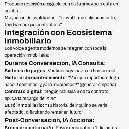
Proponer rescisión amigable con quita si negocio está en
quiebra
Mayor uso de aval/fiador: "Tu aval firmó solidariamente,
tendríamos que contactarlo"
Integración con Ecosistema
Inmobiliario
Los voice agents modernos se integran con toda la
operación inmobiliaria:
Durante Conversación, IA Consulta:
Sistema de pagos:
Verificar si ya pagó en tiempo real
Historial de mantenimiento:
"Veo que reportaste fuga
hace 2 semanas, ¿ya la reparamos?" (generar empatía)
Contrato digital:
"Según cláusula 8 de tu contrato,
aplicaría recargo del X%"
Buró inmobiliario:
"Tu historial de inquilino se vería
afectado, dificultando rentar en futuro"
Post-Conversación, IA Acciona:
Si comprometió pago:
Enviar recordatorio 1 día antes +