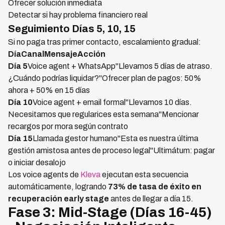
Ofrecer solución inmediata
Detectar si hay problema financiero real
Seguimiento Días 5, 10, 15
Si no paga tras primer contacto, escalamiento gradual:
DíaCanalMensajeAcción
Día 5
Voice agent + WhatsApp"Llevamos 5 días de atraso.
¿Cuándo podrías liquidar?"Ofrecer plan de pagos: 50%
ahora + 50% en 15 días
Día 10
Voice agent + email formal"Llevamos 10 días.
Necesitamos que regularices esta semana"Mencionar
recargos por mora según contrato
Día 15
Llamada gestor humano"Esta es nuestra última
gestión amistosa antes de proceso legal"Ultimátum: pagar
o iniciar desalojo
Los voice agents de
Kleva
ejecutan esta secuencia
automáticamente, logrando
73% de tasa de éxito en
recuperación early stage
antes de llegar a día 15.
Fase 3: Mid-Stage (Días 16-45)