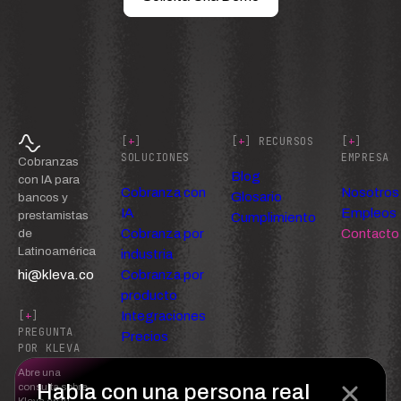
[
+
]
[
+
] RECURSOS
[
+
]
SOLUCIONES
EMPRESA
Cobranzas
Blog
con IA para
Cobranza con
Nosotros
Glosario
bancos y
IA
Empleos
prestamistas
Cumplimiento
Cobranza por
Contacto
de
Latinoamérica
industria
hi@kleva.co
Cobranza por
producto
Integraciones
[
+
]
PREGUNTA
Precios
POR KLEVA
Abre una
Habla con una persona real
consulta sobre