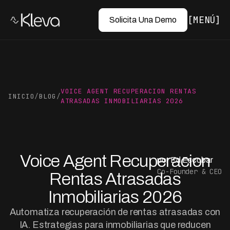
MENÚ
Solicita Una Demo
VOICE AGENT RECUPERACION RENTAS
INICIO
/
BLOG
/
ATRASADAS INMOBILIARIAS 2026
Voice Agent Recuperacion
por Ed Escobar
Co-Founder & CEO
Rentas Atrasadas
Inmobiliarias 2026
Automatiza recuperación de rentas atrasadas con
IA. Estrategias para inmobiliarias que reducen