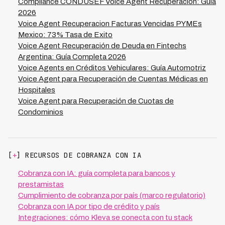
recuperación mientras libera propiedad rápido.
Compliance CONDUSEF Voice Agent Recuperacion: Guia
2026
Voice Agent Recuperacion Facturas Vencidas PYMEs
Mexico: 73% Tasa de Exito
Voice Agent Recuperación de Deuda en Fintechs
Argentina: Guía Completa 2026
Voice Agents en Créditos Vehiculares: Guía Automotriz
Voice Agent para Recuperación de Cuentas Médicas en
Hospitales
Voice Agent para Recuperación de Cuotas de
Condominios
[
+
] RECURSOS DE COBRANZA CON IA
Cobranza con IA: guía completa para bancos y
prestamistas
Cumplimiento de cobranza por país (marco regulatorio)
Cobranza con IA por tipo de crédito y país
Integraciones: cómo Kleva se conecta con tu stack