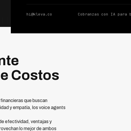
hi@kleva.co
Cobranzas con IA para 
nte
de Costos
 financieras que buscan
idad y empatía, los voice agents
e efectividad, ventajas y
aprovechan lo mejor de ambos