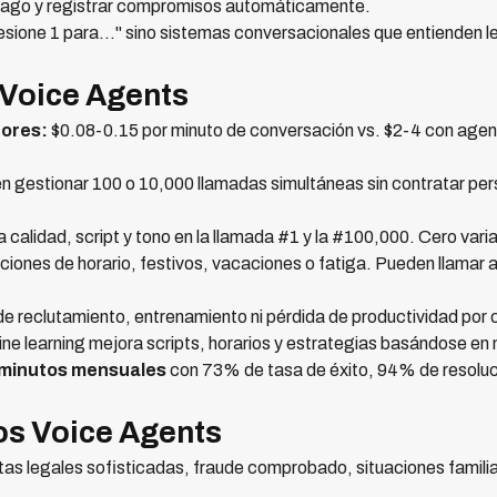
 pago y registrar compromisos automáticamente.
esione 1 para..." sino sistemas conversacionales que entienden l
 Voice Agents
ores:
$0.08-0.15 por minuto de conversación vs. $2-4 con agen
 gestionar 100 o 10,000 llamadas simultáneas sin contratar per
calidad, script y tono en la llamada #1 y la #100,000. Cero vari
aciones de horario, festivos, vacaciones o fatiga. Pueden llamar 
e reclutamiento, entrenamiento ni pérdida de productividad por 
e learning mejora scripts, horarios y estrategias basándose en 
minutos mensuales
con 73% de tasa de éxito, 94% de resoluci
os Voice Agents
as legales sofisticadas, fraude comprobado, situaciones familia