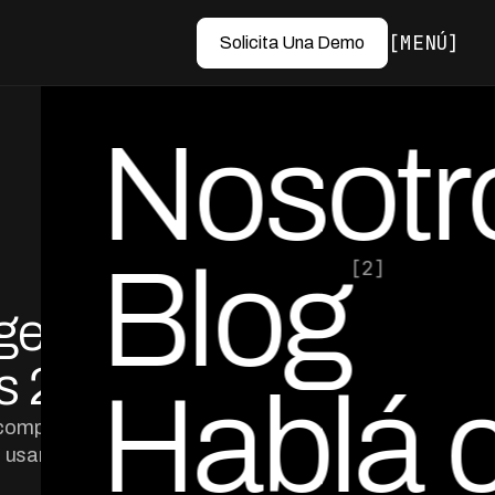
MENÚ
Solicita Una Demo
Nosotr
Blog
[2]
gente
por Ed Escobar
Co-Founder & CEO
s 2026
Hablá 
 comparativa de
 usar.