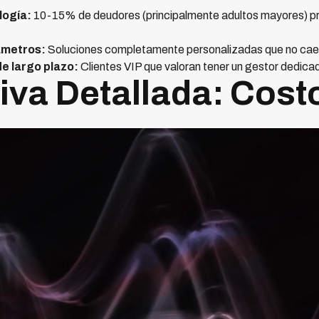
logía:
10-15% de deudores (principalmente adultos mayores) pre
ámetros:
Soluciones completamente personalizadas que no caen
e largo plazo:
Clientes VIP que valoran tener un gestor dedicad
va Detallada: Cost