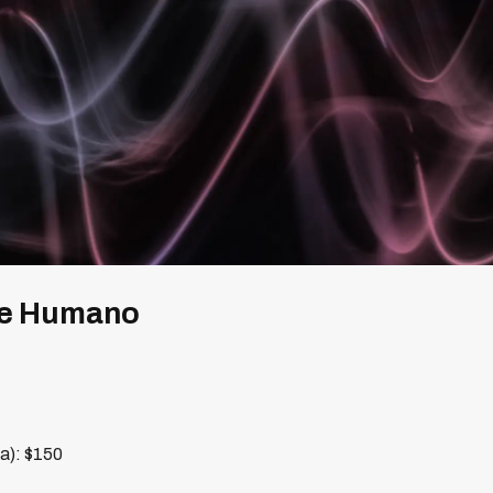
te Humano
ra): $150