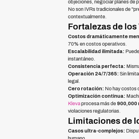
objeciones, negociar planes de
No son IVRs tradicionales de "pr
contextualmente.
Fortalezas de los
Costos dramáticamente men
70% en costos operativos.
Escalabilidad ilimitada:
Pueden
instantáneo.
Consistencia perfecta:
Misma 
Operación 24/7/365:
Sin limit
legal.
Cero rotación:
No hay costos d
Optimización continua:
Machin
Kleva
procesa más de
900,000 
violaciones regulatorias.
Limitaciones de l
Casos ultra-complejos:
Disput
humano.