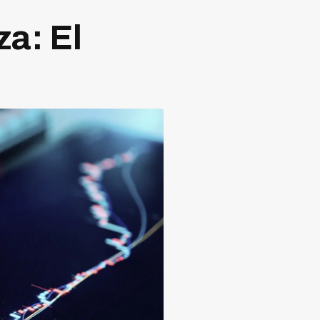
a: El