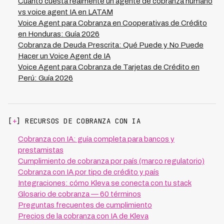
riesgo legal prácticamente a cero versus métodos
Cuanto cuesta realmente un agente de cobranza humano
manuales donde error humano genera exposición
vs voice agent IA en LATAM
constante a demandas y sanciones.
Voice Agent para Cobranza en Cooperativas de Crédito
en Honduras: Guía 2026
Cobranza de Deuda Prescrita: Qué Puede y No Puede
Hacer un Voice Agent de IA
Voice Agent para Cobranza de Tarjetas de Crédito en
Perú: Guía 2026
[
+
] RECURSOS DE COBRANZA CON IA
Cobranza con IA: guía completa para bancos y
prestamistas
Cumplimiento de cobranza por país (marco regulatorio)
Cobranza con IA por tipo de crédito y país
Integraciones: cómo Kleva se conecta con tu stack
Glosario de cobranza — 60 términos
Preguntas frecuentes de cumplimiento
Precios de la cobranza con IA de Kleva