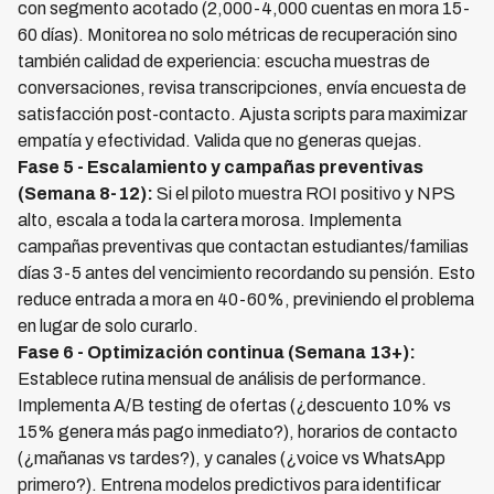
con segmento acotado (2,000-4,000 cuentas en mora 15-
60 días). Monitorea no solo métricas de recuperación sino
también calidad de experiencia: escucha muestras de
conversaciones, revisa transcripciones, envía encuesta de
satisfacción post-contacto. Ajusta scripts para maximizar
empatía y efectividad. Valida que no generas quejas.
Fase 5 - Escalamiento y campañas preventivas
(Semana 8-12):
Si el piloto muestra ROI positivo y NPS
alto, escala a toda la cartera morosa. Implementa
campañas preventivas que contactan estudiantes/familias
días 3-5 antes del vencimiento recordando su pensión. Esto
reduce entrada a mora en 40-60%, previniendo el problema
en lugar de solo curarlo.
Fase 6 - Optimización continua (Semana 13+):
Establece rutina mensual de análisis de performance.
Implementa A/B testing de ofertas (¿descuento 10% vs
15% genera más pago inmediato?), horarios de contacto
(¿mañanas vs tardes?), y canales (¿voice vs WhatsApp
primero?). Entrena modelos predictivos para identificar