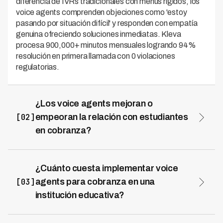
diferencia de IVRs tradicionales con menús rígidos, los
voice agents comprenden objeciones como 'estoy
pasando por situación difícil' y responden con empatía
genuina ofreciendo soluciones inmediatas. Kleva
procesa 900,000+ minutos mensuales logrando 94%
resolución en primera llamada con 0 violaciones
regulatorias.
¿Los voice agents mejoran o
[02]
empeoran la relación con estudiantes
en cobranza?
Los voice agents mejoran significativamente la relación
estudiante-institución en cobranza, generando NPS de
+35 a +55 versus -15 a +10 con métodos tradicionales.
¿Cuánto cuesta implementar voice
El 78% de estudiantes contactados por voice agents
[03]
agents para cobranza en una
continúan matriculados versus 62% con cobranza
institución educativa?
tradicional. Esto se debe a que los voice agents eliminan
Implementar voice agents para cobranza educativa
vergüenza de hablar con humanos sobre dificultades
cuesta entre $8,000-25,000 USD iniciales según
financieras, ofrecen soluciones inmediatas sin