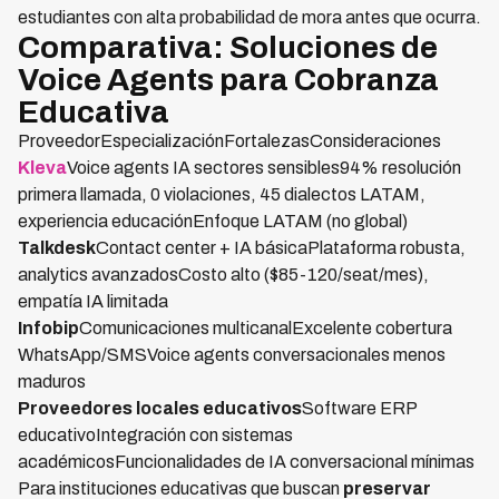
estudiantes con alta probabilidad de mora antes que ocurra.
Comparativa: Soluciones de
Voice Agents para Cobranza
Educativa
ProveedorEspecializaciónFortalezasConsideraciones
Kleva
Voice agents IA sectores sensibles94% resolución
primera llamada, 0 violaciones, 45 dialectos LATAM,
experiencia educaciónEnfoque LATAM (no global)
Talkdesk
Contact center + IA básicaPlataforma robusta,
analytics avanzadosCosto alto ($85-120/seat/mes),
empatía IA limitada
Infobip
Comunicaciones multicanalExcelente cobertura
WhatsApp/SMSVoice agents conversacionales menos
maduros
Proveedores locales educativos
Software ERP
educativoIntegración con sistemas
académicosFuncionalidades de IA conversacional mínimas
Para instituciones educativas que buscan
preservar