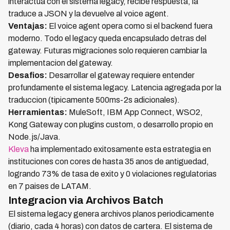
interactua con el sistema legacy, recibe respuesta, la
traduce a JSON y la devuelve al voice agent.
Ventajas:
El voice agent opera como si el backend fuera
moderno. Todo el legacy queda encapsulado detras del
gateway. Futuras migraciones solo requieren cambiar la
implementacion del gateway.
Desafios:
Desarrollar el gateway requiere entender
profundamente el sistema legacy. Latencia agregada por la
traduccion (tipicamente 500ms-2s adicionales).
Herramientas:
MuleSoft, IBM App Connect, WSO2,
Kong Gateway con plugins custom, o desarrollo propio en
Node.js/Java.
Kleva
ha implementado exitosamente esta estrategia en
instituciones con cores de hasta 35 anos de antiguedad,
logrando 73% de tasa de exito y 0 violaciones regulatorias
en 7 paises de LATAM.
Integracion via Archivos Batch
El sistema legacy genera archivos planos periodicamente
(diario, cada 4 horas) con datos de cartera. El sistema de