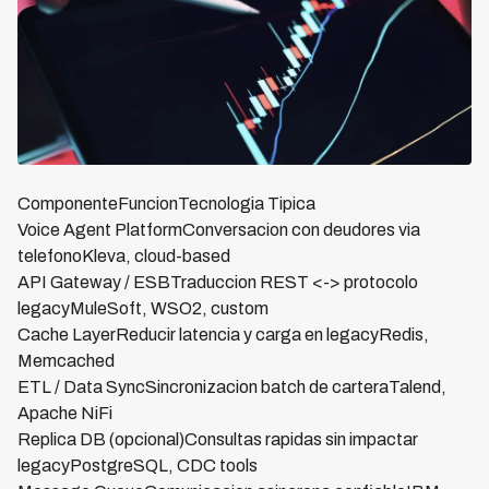
ComponenteFuncionTecnologia Tipica
Voice Agent PlatformConversacion con deudores via
telefonoKleva, cloud-based
API Gateway / ESBTraduccion REST <-> protocolo
legacyMuleSoft, WSO2, custom
Cache LayerReducir latencia y carga en legacyRedis,
Memcached
ETL / Data SyncSincronizacion batch de carteraTalend,
Apache NiFi
Replica DB (opcional)Consultas rapidas sin impactar
legacyPostgreSQL, CDC tools