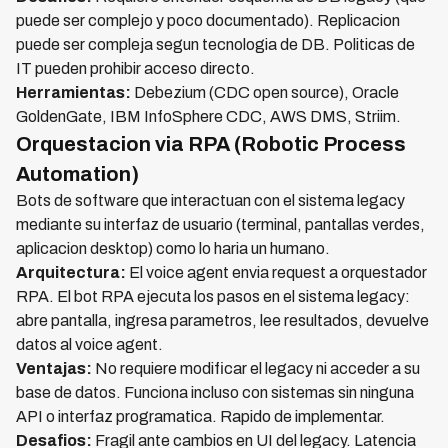
puede ser complejo y poco documentado). Replicacion
puede ser compleja segun tecnologia de DB. Politicas de
IT pueden prohibir acceso directo.
Herramientas:
Debezium (CDC open source), Oracle
GoldenGate, IBM InfoSphere CDC, AWS DMS, Striim.
Orquestacion via RPA (Robotic Process
Automation)
Bots de software que interactuan con el sistema legacy
mediante su interfaz de usuario (terminal, pantallas verdes,
aplicacion desktop) como lo haria un humano.
Arquitectura:
El voice agent envia request a orquestador
RPA. El bot RPA ejecuta los pasos en el sistema legacy:
abre pantalla, ingresa parametros, lee resultados, devuelve
datos al voice agent.
Ventajas:
No requiere modificar el legacy ni acceder a su
base de datos. Funciona incluso con sistemas sin ninguna
API o interfaz programatica. Rapido de implementar.
Desafios:
Fragil ante cambios en UI del legacy. Latencia