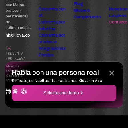
Blog
con IA para
Cobranza con
Nosotros
Glosario
bancos y
IA
Empleos
prestamistas
Cumplimiento
Cobranza por
Contacto
de
Latinoamérica
industria
hi@kleva.co
Cobranza por
producto
Integraciones
[
+
]
PREGUNTA
Precios
POR KLEVA
Abre una
Habla con una persona real
consulta sobre
Kleva en tu
asistente
Sin bots, sin vueltas. Te mostramos Kleva en vivo.
Solicita una demo
Confianza
Privacidad
Términos del servicio