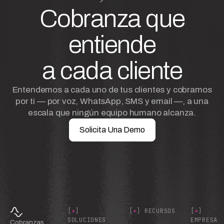
Cobranza que
entiende
a cada cliente
Entendemos a cada uno de tus clientes y cobramos
por ti — por voz, WhatsApp, SMS y email —, a una
escala que ningún equipo humano alcanza.
Solicita Una Demo
[
+
]
[
+
] RECURSOS
[
+
]
SOLUCIONES
EMPRESA
Cobranzas