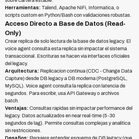
sobre cartera estable.
Herramientas:
Talend, Apache NiFi, Informatica, o
scripts custom en Python/Bash con validaciones robustas.
Acceso Directo a Base de Datos (Read-
Only)
Crear replica de solo lectura de la base de datos legacy. El
voice agent consulta esta replica sin impactar el sistema
transaccional. Escrituras se hacen via interfaces oficiales
del legacy.
Arquitectura:
Replicacion continua (CDC - Change Data
Capture) desde DB legacy a DB moderna (PostgreSQL,
MySQL). Voice agent consulta la replica con latencia de
segundos. Para escribir, usa API Gateway o archivos
batch.
Ventajas:
Consultas rapidas sin impactar performance del
legacy. Datos actualizados en near real-time (5-30
segundos de lag). Permite consultas complejas y analitica
sin restricciones.
Desafios:
Requiere entender esquema de DB legacy (que