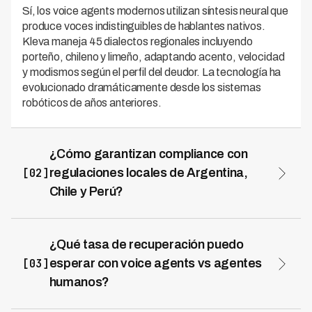
Sí, los voice agents modernos utilizan síntesis neural que
produce voces indistinguibles de hablantes nativos.
Kleva maneja 45 dialectos regionales incluyendo
porteño, chileno y limeño, adaptando acento, velocidad
y modismos según el perfil del deudor. La tecnología ha
evolucionado dramáticamente desde los sistemas
robóticos de años anteriores.
¿Cómo garantizan compliance con
[02]
regulaciones locales de Argentina,
Chile y Perú?
Los voice agents incorporan reglas regulatorias
directamente en su motor de decisiones, bloqueando
automáticamente contactos fuera de horarios
¿Qué tasa de recuperación puedo
permitidos y limitando frecuencia según normativas
[03]
esperar con voice agents vs agentes
locales. Kleva opera con 0 violaciones regulatorias
humanos?
procesando más de 900,000 minutos mensuales gracias
Las implementaciones en Argentina, Chile y Perú
a compliance embebido y auditoría automática del