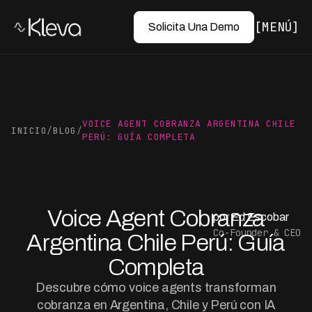
MENÚ
Solicita Una Demo
VOICE AGENT COBRANZA ARGENTINA CHILE
INICIO
/
BLOG
/
PERÚ: GUÍA COMPLETA
Voice Agent Cobranza
por Ed Escobar
Co-Founder & CEO
Argentina Chile Perú: Guía
Completa
Descubre cómo voice agents transforman
cobranza en Argentina, Chile y Perú con IA