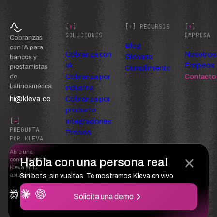
[
+
]
[
+
] RECURSOS
[
+
]
SOLUCIONES
EMPRESA
Cobranzas
Blog
con IA para
Cobranza con
Nosotros
Glosario
bancos y
IA
Empleos
prestamistas
Cumplimiento
Cobranza por
Contacto
de
Latinoamérica
industria
hi@kleva.co
Cobranza por
producto
Integraciones
[
+
]
PREGUNTA
Precios
POR KLEVA
Abre una
Habla con una persona real
consulta sobre
Kleva en tu
asistente
Sin bots, sin vueltas. Te mostramos Kleva en vivo.
Solicita una demo