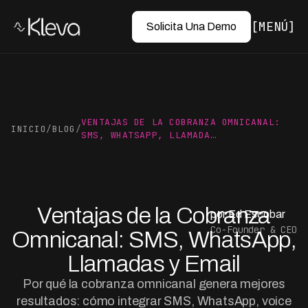
MENÚ
Solicita Una Demo
VENTAJAS DE LA COBRANZA OMNICANAL:
INICIO
/
BLOG
/
SMS, WHATSAPP, LLAMADA…
Ventajas de la Cobranza
por Ed Escobar
Co-Founder & CEO
Omnicanal: SMS, WhatsApp,
Llamadas y Email
Por qué la cobranza omnicanal genera mejores
resultados: cómo integrar SMS, WhatsApp, voice