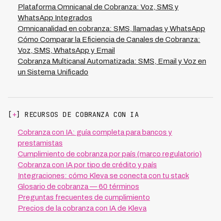
de contratar equipos proporcionales. Este modelo
Plataforma Omnicanal de Cobranza: Voz, SMS y
permite que financieras medianas compitan con
WhatsApp Integrados
grandes jugadores en eficiencia de cobranza.
Omnicanalidad en cobranza: SMS, llamadas y WhatsApp
Cómo Comparar la Eficiencia de Canales de Cobranza:
Voz, SMS, WhatsApp y Email
Cobranza Multicanal Automatizada: SMS, Email y Voz en
un Sistema Unificado
[
+
] RECURSOS DE COBRANZA CON IA
Cobranza con IA: guía completa para bancos y
prestamistas
Cumplimiento de cobranza por país (marco regulatorio)
Cobranza con IA por tipo de crédito y país
Integraciones: cómo Kleva se conecta con tu stack
Glosario de cobranza — 60 términos
Preguntas frecuentes de cumplimiento
Precios de la cobranza con IA de Kleva