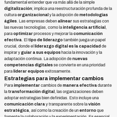
fundamental entender que va más allá de la simple
digitalización
; implica una reestructuración profunda de la
cultura
organizacional
y la adopción de
metodologías
ágiles
. Las empresas deben
alinear
sus estrategias con
las nuevas tecnologías, como la
inteligencia artificial
,
para
optimizar
procesos y mejorar la
comunicación
efectiva
. El
tipo de liderazgo
también juega un papel
crucial, donde el
liderazgo digital es la capacidad
de
inspirar y
guiar a sus equipos
hacia la innovación y la
adaptación continua. La adopción de
nuevas
competencias digitales
se convierte en una prioridad
para
liderar equipos
exitosamente.
Estrategias para implementar cambios
Para
implementar
cambios de
manera efectiva
durante
la
transformación digital
, las organizaciones deben
adoptar estrategias bien definidas. Esto incluye una
comunicación clara
y transparente sobre la
visión
estratégica
, así como la creación de un
entorno
que
fomente la colaboración y la experimentación. Es esencial