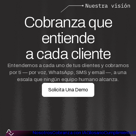
Cobranza que
entiende
a cada cliente
Entendemos a cada uno de tus clientes y cobramos
por ti — por voz, WhatsApp, SMS y email —, a una
escala que ningún equipo humano alcanza.
Solicita Una Demo
Nosotros
Cobranza con IA
Glosario
Cumplimiento
B