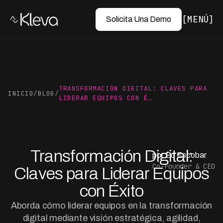
MENÚ
Solicita Una Demo
TRANSFORMACIÓN DIGITAL: CLAVES PARA
INICIO
/
BLOG
/
LIDERAR EQUIPOS CON É…
Transformación Digital:
por Ed Escobar
Co-Founder & CEO
Claves para Liderar Equipos
con Éxito
Aborda cómo liderar equipos en la transformación
digital mediante visión estratégica, agilidad,