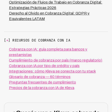
especialmente en contextos complejos como los 7
Optimización de Flujos de Trabajo en Cobranza Digital:
países de LATAM donde operamos.
Estrategias Prácticas 2026
Derecho al Olvido en Cobranza Digital: GDPR y
Equivalentes LATAM
[
+
] RECURSOS DE COBRANZA CON IA
Cobranza con IA: guía completa para bancos y
prestamistas
Cumplimiento de cobranza por país (marco regulatorio)
Cobranza con IA por tipo de crédito y país
Integraciones: cómo Kleva se conecta con tu stack
Glosario de cobranza — 60 términos
Preguntas frecuentes de cumplimiento
Precios de la cobranza con IA de Kleva