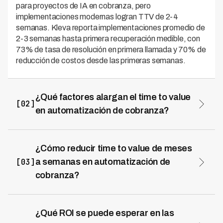
para proyectos de IA en cobranza, pero
implementaciones modernas logran TTV de 2-4
semanas. Kleva reporta implementaciones promedio de
2-3 semanas hasta primera recuperación medible, con
73% de tasa de resolución en primera llamada y 70% de
reducción de costos desde las primeras semanas.
¿Qué factores alargan el time to value
[02]
en automatización de cobranza?
Los 5 factores principales son: integración compleja con
sistemas legacy (60-80% del tiempo), necesidad de
entrenar modelos custom desde cero (6-12 meses),
¿Cómo reducir time to value de meses
procesos de aprobación interna lentos (3-6 meses),
[03]
a semanas en automatización de
baja calidad de datos, y procesos de cobranza
cobranza?
inmaduros. Plataformas con modelos pre-entrenados
Implementa integración mínima viable (CSV o API
como Kleva eliminan el tiempo de entrenamiento
simple), usa modelos pre-entrenados en lugar de
logrando 0 violaciones regulatorias desde día 1.
custom, lanza piloto controlado en segmento acotado
¿Qué ROI se puede esperar en las
(500-5,000 casos), y mide ROI desde semana 1. Kleva