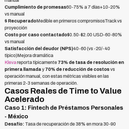
manual
Cumplimiento de promesas
60-75% a 7 días+10-20%
vs manual
$ Recuperado
Medible en primeros compromisosTrack vs
proyección
Costo por caso contactado
$0.50-$2.00 USD-60-80%
vs manual
Satisfacción del deudor (NPS)
40-60 (vs -20/-40
típico)Mejora dramática
Kleva
reporta típicamente
73% de tasa de resolución en
primera llamada
y
70% de reducción de costos
vs
operación manual, con estas métricas visibles en las
primeras 2-3 semanas de operación.
Casos Reales de Time to Value
Acelerado
Caso 1: Fintech de Préstamos Personales
- México
Desafío:
Tasa de recuperación de 38% en mora 30-90