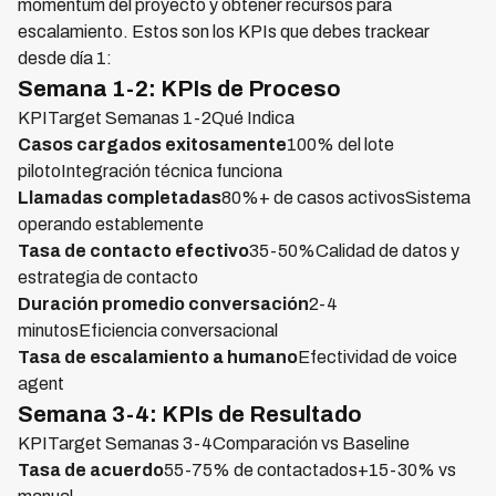
momentum del proyecto y obtener recursos para
escalamiento. Estos son los KPIs que debes trackear
desde día 1:
Semana 1-2: KPIs de Proceso
KPITarget Semanas 1-2Qué Indica
Casos cargados exitosamente
100% del lote
pilotoIntegración técnica funciona
Llamadas completadas
80%+ de casos activosSistema
operando establemente
Tasa de contacto efectivo
35-50%Calidad de datos y
estrategia de contacto
Duración promedio conversación
2-4
minutosEficiencia conversacional
Tasa de escalamiento a humano
Efectividad de voice
agent
Semana 3-4: KPIs de Resultado
KPITarget Semanas 3-4Comparación vs Baseline
Tasa de acuerdo
55-75% de contactados+15-30% vs