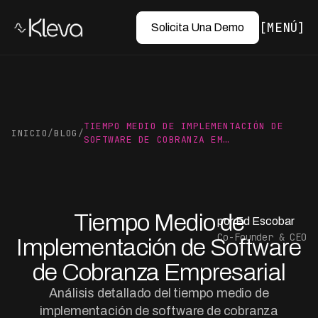
MENÚ
Solicita Una Demo
TIEMPO MEDIO DE IMPLEMENTACIÓN DE
INICIO
/
BLOG
/
SOFTWARE DE COBRANZA EM…
Tiempo Medio de
por Ed Escobar
Co-Founder & CEO
Implementación de Software
de Cobranza Empresarial
Análisis detallado del tiempo medio de
implementación de software de cobranza