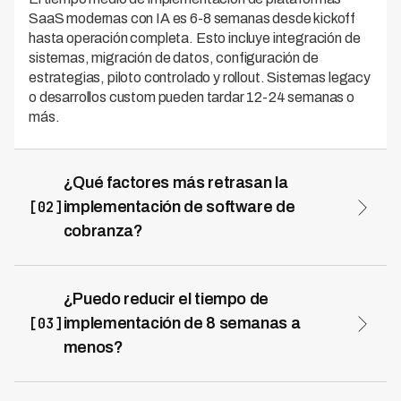
SaaS modernas con IA es 6-8 semanas desde kickoff
hasta operación completa. Esto incluye integración de
sistemas, migración de datos, configuración de
estrategias, piloto controlado y rollout. Sistemas legacy
o desarrollos custom pueden tardar 12-24 semanas o
más.
¿Qué factores más retrasan la
[02]
implementación de software de
cobranza?
Los tres factores principales son: calidad de datos
(datos dispersos/sucios pueden agregar 2-3 semanas),
complejidad de integraciones (sistemas legacy sin APIs
¿Puedo reducir el tiempo de
agregan 2-4 semanas), y velocidad de decisiones del
[03]
implementación de 8 semanas a
cliente (comités de aprobación lentos agregan 2-6
menos?
semanas). Preparación pre-implementación reduce
Sí, con preparación óptima se puede lograr en 5-6
estos retrasos significativamente.
semanas. Requiere: datos limpios y accesibles pre-