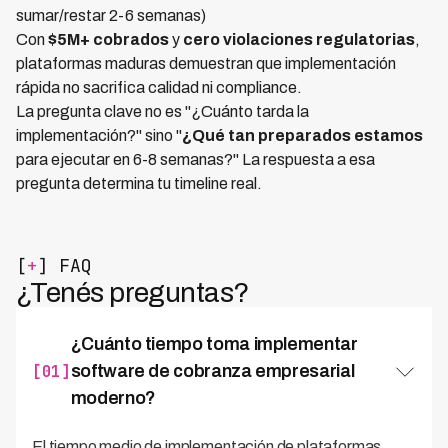
sumar/restar 2-6 semanas)
Con
$5M+ cobrados
y
cero violaciones regulatorias
,
plataformas maduras demuestran que implementación
rápida no sacrifica calidad ni compliance.
La pregunta clave no es "¿Cuánto tarda la
implementación?" sino "
¿Qué tan preparados estamos
para ejecutar en 6-8 semanas?" La respuesta a esa
pregunta determina tu timeline real.
[
+
] FAQ
¿Tenés preguntas?
¿Cuánto tiempo toma implementar
[01]
software de cobranza empresarial
moderno?
El tiempo medio de implementación de plataformas