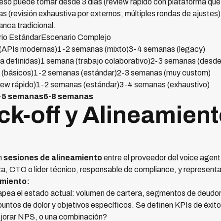
so puede tomar desde 3 días (review rápido con plataforma que 
revisión exhaustiva por externos, múltiples rondas de ajustes).
anca tradicional.
io EstándarEscenario Complejo
 (APIs modernas)1-2 semanas (mixto)3-4 semanas (legacy)
(ya definidas)1 semana (trabajo colaborativo)2-3 semanas (desde
s (básicos)1-2 semanas (estándar)2-3 semanas (muy custom)
view rápido)1-2 semanas (estándar)3-4 semanas (exhaustivo)
4-5 semanas6-8 semanas
ck-off y Alineamient
n
sesiones de alineamiento
entre el proveedor del voice agen
anza, CTO o líder técnico, responsable de compliance, y represen
imiento:
pea el estado actual: volumen de cartera, segmentos de deudor
untos de dolor y objetivos específicos. Se definen KPIs de éxito
ejorar NPS, o una combinación?