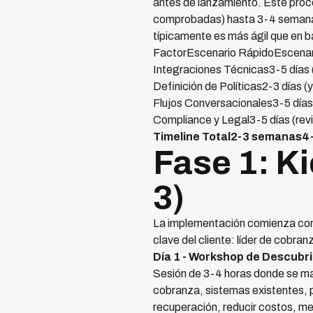
antes de lanzamiento. Este proce
comprobadas) hasta 3-4 semanas (
típicamente es más ágil que en b
FactorEscenario RápidoEscenar
Integraciones Técnicas3-5 días
Definición de Políticas2-3 días 
Flujos Conversacionales3-5 día
Compliance y Legal3-5 días (re
Timeline Total2-3 semanas
Fase 1: Ki
3)
La implementación comienza co
clave del cliente: líder de cobr
Día 1 - Workshop de Descubr
Sesión de 3-4 horas donde se ma
cobranza, sistemas existentes, p
recuperación, reducir costos, m