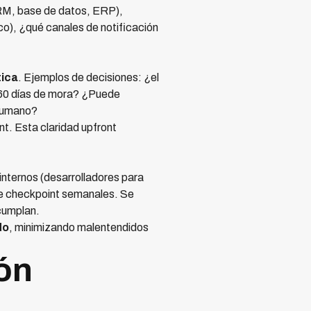
CRM, base de datos, ERP),
o), ¿qué canales de notificación
tica
. Ejemplos de decisiones: ¿el
 60 días de mora? ¿Puede
 humano?
t. Esta claridad upfront
nternos (desarrolladores para
 de checkpoint semanales. Se
 cumplan.
do
, minimizando malentendidos
ión