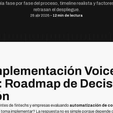
ía fase por fase del proceso, timeline realista y factore
retrasan el despliegue.
28 abr 2026 –
12 min de lectura
plementación Voic
 Roadmap de Decis
ón
entes de fintechs y empresas evaluando
automatización de co
toma implementar? La respuesta no es simple porque depende de