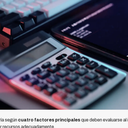
ría según
cuatro factores principales
que deben evaluarse al 
icar recursos adecuadamente.