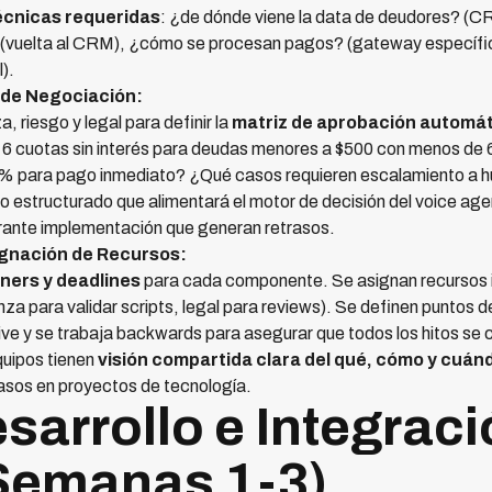
écnicas requeridas
: ¿de dónde viene la data de deudores? (
 (vuelta al CRM), ¿cómo se procesan pagos? (gateway específic
).
as de Negociación:
, riesgo y legal para definir la
matriz de aprobación automá
 6 cuotas sin interés para deudas menores a $500 con menos de
% para pago inmediato? ¿Qué casos requieren escalamiento a
estructurado que alimentará el motor de decisión del voice agen
rante implementación que generan retrasos.
signación de Recursos:
ners y deadlines
para cada componente. Se asignan recursos i
za para validar scripts, legal para reviews). Se definen puntos
ive y se trabaja backwards para asegurar que todos los hitos se
quipos tienen
visión compartida clara del qué, cómo y cuán
rasos en proyectos de tecnología.
sarrollo e Integrac
Semanas 1-3)