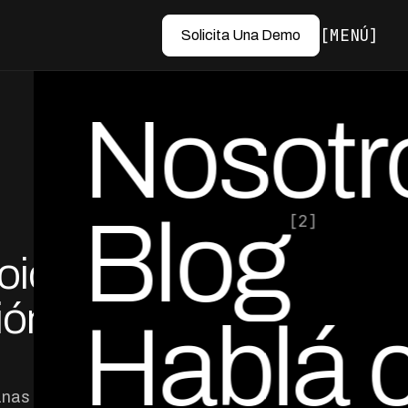
MENÚ
Solicita Una Demo
Nosotr
Blog
[2]
oice
por Ed Escobar
Co-Founder & CEO
ión a
Hablá 
anas según