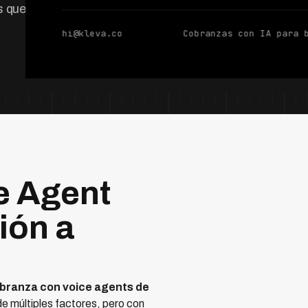
s que aceleran o
hi@kleva.co
Cobranzas con IA para 
e Agent
ión a
branza con voice agents de
 múltiples factores, pero con