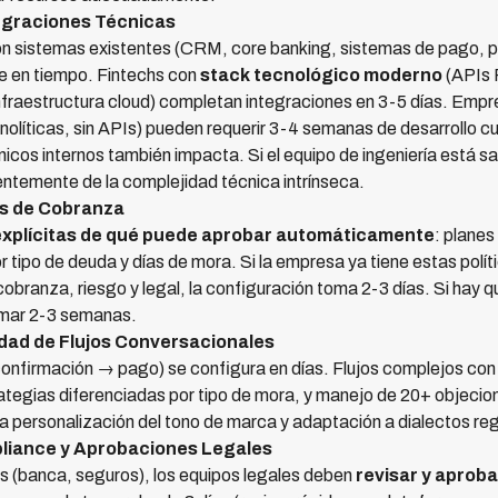
tegraciones Técnicas
on sistemas existentes (CRM, core banking, sistemas de pago, pl
e en tiempo. Fintechs con
stack tecnológico moderno
(APIs 
infraestructura cloud) completan integraciones en 3-5 días. Emp
olíticas, sin APIs) pueden requerir 3-4 semanas de desarrollo c
nicos internos también impacta. Si el equipo de ingeniería está s
entemente de la complejidad técnica intrínseca.
cas de Cobranza
explícitas de qué puede aprobar automáticamente
: plane
 tipo de deuda y días de mora. Si la empresa ya tiene estas pol
branza, riesgo y legal, la configuración toma 2-3 días. Si hay q
omar 2-3 semanas.
idad de Flujos Conversacionales
confirmación → pago) se configura en días. Flujos complejos con
ategias diferenciadas por tipo de mora, y manejo de 20+ objecio
a personalización del tono de marca y adaptación a dialectos r
pliance y Aprobaciones Legales
s (banca, seguros), los equipos legales deben
revisar y aprob