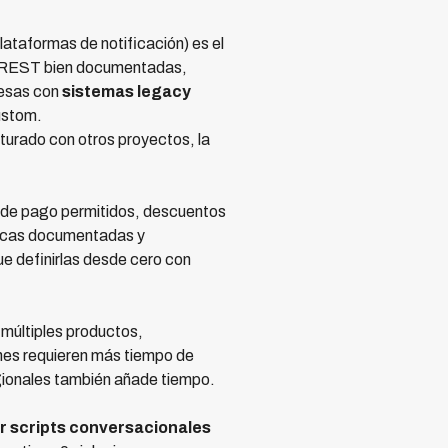
ataformas de notificación) es el
REST bien documentadas,
resas con
sistemas legacy
ustom.
aturado con otros proyectos, la
s de pago permitidos, descuentos
íticas documentadas y
ue definirlas desde cero con
 múltiples productos,
nes requieren más tiempo de
egionales también añade tiempo.
ar scripts conversacionales