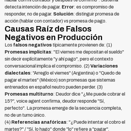
detecta intención de pagar.
Error
: es compromiso de
responder, no de pagar.
Solución
: distinguir promesa de
acción (hablar con contador) vs promesa de pago.
Causas Raíz de Falsos
Negativos en Producción
Los
falsos negativos
típicamente provienen de: (1)
Promesas implícitas
: "El viernes me depositan el sueldo"
sin decir explícitamente "y ahí pago", pero el contexto
conversacional implica el compromiso. (2)
Variaciones
dialectales
: "Arreglo el viernes" (Argentina) o "Quedo de
pagar el martes" (México) son promesas que sistemas
entrenados en español neutro pueden perder. (3)
Promesas multiturno
: Deudor dice "¿Me puede cobrar el
15?", voice agent confirma, deudor responde "Sí,
perfecto". La promesa emerge de la secuencia completa,
no de un turno único.
(4)
Referencias anafóricas
: "¿Puede intentar el cobro el
martes?" / "Sí, lo hago" donde "lo" refiere a "pagar".