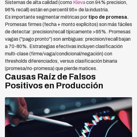
Sistemas de alta calidad (como
Kleva
con 94% precision,
96% recall) están en percentil 95+ de la industria.
Es importante segmentar métricas por
tipo de promesa
.
Promesas firmes (fecha + monto explícitos) son más fáciles
de detectar: precision/recall típicamente >95%. Promesas
vagas ("pago pronto") son ambiguas: precision/recall bajan
a 70-80%. Estrategias efectivas incluyen clasificación
multi-clase (firme/vaga/condicional/negación) con
thresholds diferenciados, versus clasificación binaria
(promesa/no-promesa) que pierde matices.
Causas Raíz de Falsos
Positivos en Producción