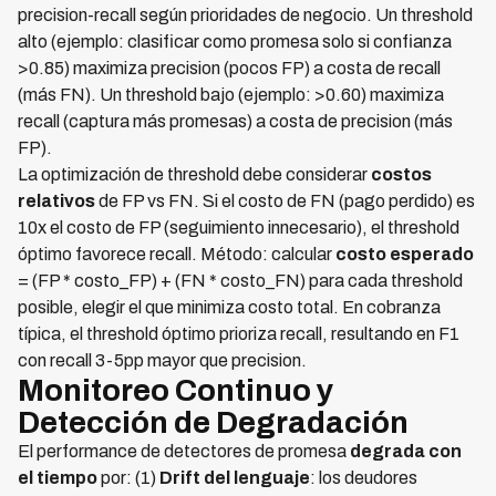
precision-recall según prioridades de negocio. Un threshold
alto (ejemplo: clasificar como promesa solo si confianza
>0.85) maximiza precision (pocos FP) a costa de recall
(más FN). Un threshold bajo (ejemplo: >0.60) maximiza
recall (captura más promesas) a costa de precision (más
FP).
La optimización de threshold debe considerar
costos
relativos
de FP vs FN. Si el costo de FN (pago perdido) es
10x el costo de FP (seguimiento innecesario), el threshold
óptimo favorece recall. Método: calcular
costo esperado
= (FP * costo_FP) + (FN * costo_FN) para cada threshold
posible, elegir el que minimiza costo total. En cobranza
típica, el threshold óptimo prioriza recall, resultando en F1
con recall 3-5pp mayor que precision.
Monitoreo Continuo y
Detección de Degradación
El performance de detectores de promesa
degrada con
el tiempo
por: (1)
Drift del lenguaje
: los deudores