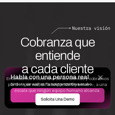
Cobranza que
entiende
a cada cliente
Habla con una persona real
Entendemos a cada uno de tus clientes y cobramos
por ti — por voz, WhatsApp, SMS y email —, a una
Sin bots, sin vueltas. Te mostramos Kleva en vivo.
escala que ningún equipo humano alcanza.
Solicita una demo
Solicita Una Demo