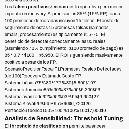
Los
falsos positivos
generan costo operativo pero menor
impacto en recovery. Si precision es 85% (15% FP), cada
100 promesas detectadas incluyen 15 falsas. El costo de
seguimiento de estas 15 promesas falsas (llamadas,
emails, procesamiento) es típicamente $15-75. El
beneficio de detectar correctamente las 85 reales
(asumiendo 70% cumplimiento, $100 promedio de pago) es
85 * 0.7 * $100 = $5,950. El ROI sigue siendo masivamente
positivo a pesar de los FP.
ScenarioPrecisionRecallF1Promesas Reales Detectadas
(de 100)Recovery EstimadoCosto FP
Sistema básico75%80%77%80$5,600$107
Sistema intermedio85%90%87%90$6,300$53
Sistema avanzado92%95%93%95$6,650$27
Sistema Kleva94%96%95%96$6,720$20
Perfección teórica100%100%100%100$7,000$0
Análisis de Sensibilidad: Threshold Tuning
El
threshold de clasificación
permite balancear