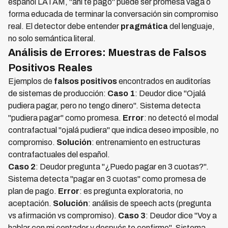
español LATAM, "ahí te pago" puede ser promesa vaga o
forma educada de terminar la conversación sin compromiso
real. El detector debe entender
pragmática
del lenguaje,
no solo semántica literal.
Análisis de Errores: Muestras de Falsos
Positivos Reales
Ejemplos de
falsos positivos
encontrados en auditorías
de sistemas de producción:
Caso 1
: Deudor dice "Ojalá
pudiera pagar, pero no tengo dinero". Sistema detecta
"pudiera pagar" como promesa.
Error
: no detectó el modal
contrafactual "ojalá pudiera" que indica deseo imposible, no
compromiso.
Solución
: entrenamiento en estructuras
contrafactuales del español.
Caso 2
: Deudor pregunta "¿Puedo pagar en 3 cuotas?".
Sistema detecta "pagar en 3 cuotas" como promesa de
plan de pago.
Error
: es pregunta exploratoria, no
aceptación.
Solución
: análisis de speech acts (pregunta
vs afirmación vs compromiso).
Caso 3
: Deudor dice "Voy a
hablar con mi contador y después te confirmo". Sistema