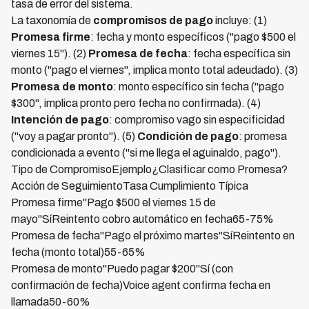
tasa de error del sistema.
La taxonomía de
compromisos de pago
incluye: (1)
Promesa firme
: fecha y monto específicos ("pago $500 el
viernes 15"). (2)
Promesa de fecha
: fecha específica sin
monto ("pago el viernes", implica monto total adeudado). (3)
Promesa de monto
: monto específico sin fecha ("pago
$300", implica pronto pero fecha no confirmada). (4)
Intención de pago
: compromiso vago sin especificidad
("voy a pagar pronto"). (5)
Condición de pago
: promesa
condicionada a evento ("si me llega el aguinaldo, pago").
Tipo de CompromisoEjemplo¿Clasificar como Promesa?
Acción de SeguimientoTasa Cumplimiento Típica
Promesa firme"Pago $500 el viernes 15 de
mayo"SíReintento cobro automático en fecha65-75%
Promesa de fecha"Pago el próximo martes"SíReintento en
fecha (monto total)55-65%
Promesa de monto"Puedo pagar $200"Sí (con
confirmación de fecha)Voice agent confirma fecha en
llamada50-60%