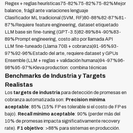
Regex + reglas heurísticas75-82%75-82%75-82%Mejor
balance, frágil ante variaciones lenguaje
Clasificador ML tradicional (SVM, RF)80-88%82-87%81-
87%Requiere feature engineering, dataset etiquetado
LLM base sin fine-tuning (GPT-3.5)82-89%84-90%83-
89%Prompt engineering, costo alto por llamada API
LLM fine-tuneado (Llama 70B + cobranza)91-95%93-
97%92-96%Estado del arte, requiere dataset y GPUs
Ensemble (LLM + reglas + validación humana)94-97%96-
98%95-97%Kleva production: combina técnicas
Benchmarks de Industria y Targets
Realistas
Los
targets de industria
para detección de promesas en
cobranza automatizada son:
Precision mínima
aceptable
: 85% (15% FP es tolerable si el costo de FP es
bajo).
Recall mínimo aceptable
: 90% (perder más del
10% de promesas impacta significativamente recovery
rate).
F1 objetivo
: >88% para sistemas en producción.