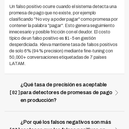
Un falso positivo ocurre cuando el sistema detecta una
promesa de pago que no existe, por ejemplo
clasificando "No voy a poder pagar" como promesa por
contener la palabra "pagar". Esto genera seguimiento
innecesario y posible fricción con el deudor. El costo
típico de un falso positivo es $1-5 en gestión
desperdiciada. Kleva mantiene tasa de falsos positivos
de solo 6% (94% precision) mediante fine-tuning con
50,000+ conversaciones etiquetadas de 7 países
LATAM.
¿Qué tasa de precisión es aceptable
[02]
para detectores de promesas de pago
en producción?
El mínimo aceptable es 85% precision y 90% recall (F1
>87%). Sistemas avanzados alcanzan 92-95%
precision y 93-97% recall. Kleva opera con 94%
¿Por qué los falsos negativos son más
precision / 96% recall (F1 de 95%), en el percentil 95+