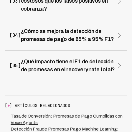
[03]
costosos que los falsos positivos en
de la industria. Esta precisión es crítica porque un falso
cobranza?
negativo (no detectar promesa real) cuesta $20-100 en
Un falso negativo pierde una promesa real, generando
pago perdido, mucho más que un falso positivo.
pérdida de recuperación ($20-100) y posible recontacto
innecesario que frustra al deudor que ya había
¿Cómo se mejora la detección de
[04]
comprometido pago. Un falso positivo solo genera
promesas de pago de 85% a 95% F1?
seguimiento innecesario ($1-5). Esta asimetría de
Las técnicas clave son: (1) Fine-tuning de LLM con
costos 10-20x determina que en cobranza se prioriza
10,000-50,000 conversaciones etiquetadas de
recall (minimizar falsos negativos) sobre precision. Kleva
cobranza real (+8-12pp). (2) Clasificación multi-clase
¿Qué impacto tiene el F1 de detección
optimiza para 96% recall, capturando prácticamente
[05]
con scores de confianza para ajustar thresholds (+5-
todas las promesas reales.
de promesas en el recovery rate total?
8pp). (3) Validación de consistencia donde el voice
El impacto es directo: si el recall es 95% y el 70% de
agent confirma la promesa con el deudor (+3-5pp). (4)
promesas se cumplen, el recovery es 66.5% (0.95 ×
Análisis retroactivo de cumplimiento para ajustar
0.70). Si el recall cae a 85%, el recovery cae a 59.5%
modelos. Kleva combina estas técnicas logrando 95%
(-7pp). Una mejora de 85% a 95% F1 puede aumentar
F1 en producción procesando 900,000 minutos
recovery en 5-10pp, traducido en cientos de miles de
mensuales.
[
+
] ARTÍCULOS RELACIONADOS
dólares para carteras grandes. Kleva logra 73%
recovery rate en producción gracias a 95% F1 en
Tasa de Conversión: Promesas de Pago Cumplidas con
detección de promesas combinado con seguimiento
Voice Agents
automatizado óptimo.
Detección Fraude Promesas Pago Machine Learning: