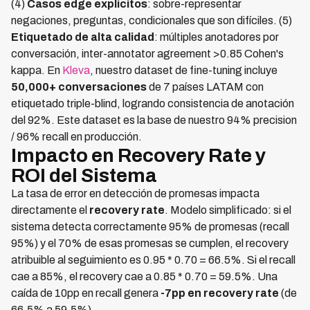
(4)
Casos edge explícitos
: sobre-representar
negaciones, preguntas, condicionales que son difíciles. (5)
Etiquetado de alta calidad
: múltiples anotadores por
conversación, inter-annotator agreement >0.85 Cohen's
kappa. En
Kleva
, nuestro dataset de fine-tuning incluye
50,000+ conversaciones
de 7 países LATAM con
etiquetado triple-blind, logrando consistencia de anotación
del 92%. Este dataset es la base de nuestro 94% precision
/ 96% recall en producción.
Impacto en Recovery Rate y
ROI del Sistema
La tasa de error en detección de promesas impacta
directamente el
recovery rate
. Modelo simplificado: si el
sistema detecta correctamente 95% de promesas (recall
95%) y el 70% de esas promesas se cumplen, el recovery
atribuible al seguimiento es 0.95 * 0.70 = 66.5%. Si el recall
cae a 85%, el recovery cae a 0.85 * 0.70 = 59.5%. Una
caída de 10pp en recall genera
-7pp en recovery rate
(de
66.5% a 59.5%).