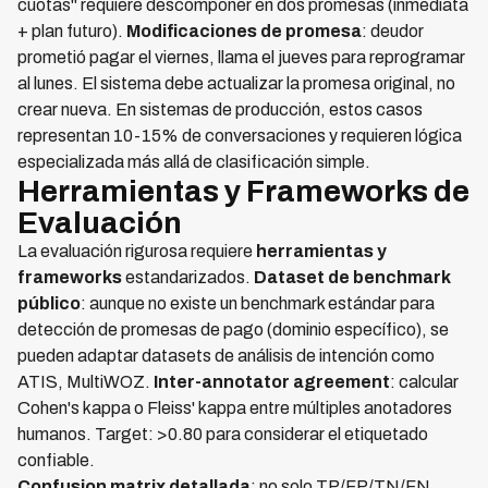
cuotas" requiere descomponer en dos promesas (inmediata
+ plan futuro).
Modificaciones de promesa
: deudor
prometió pagar el viernes, llama el jueves para reprogramar
al lunes. El sistema debe actualizar la promesa original, no
crear nueva. En sistemas de producción, estos casos
representan 10-15% de conversaciones y requieren lógica
especializada más allá de clasificación simple.
Herramientas y Frameworks de
Evaluación
La evaluación rigurosa requiere
herramientas y
frameworks
estandarizados.
Dataset de benchmark
público
: aunque no existe un benchmark estándar para
detección de promesas de pago (dominio específico), se
pueden adaptar datasets de análisis de intención como
ATIS, MultiWOZ.
Inter-annotator agreement
: calcular
Cohen's kappa o Fleiss' kappa entre múltiples anotadores
humanos. Target: >0.80 para considerar el etiquetado
confiable.
Confusion matrix detallada
: no solo TP/FP/TN/FN