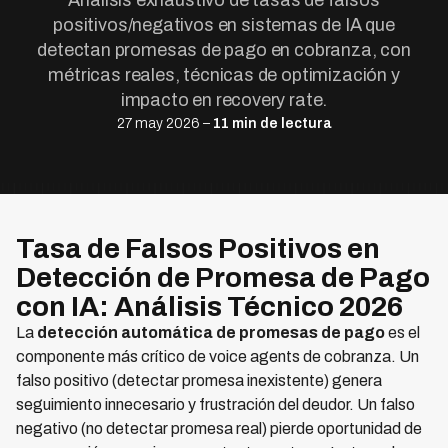
Análisis exhaustivo de tasas de falsos
positivos/negativos en sistemas de IA que
detectan promesas de pago en cobranza, con
métricas reales, técnicas de optimización y
impacto en recovery rate.
27 may 2026 –
11 min de lectura
Tasa de Falsos Positivos en
Detección de Promesa de Pago
con IA: Análisis Técnico 2026
La
detección automática de promesas de pago
es el
componente más crítico de voice agents de cobranza. Un
falso positivo (detectar promesa inexistente) genera
seguimiento innecesario y frustración del deudor. Un falso
negativo (no detectar promesa real) pierde oportunidad de