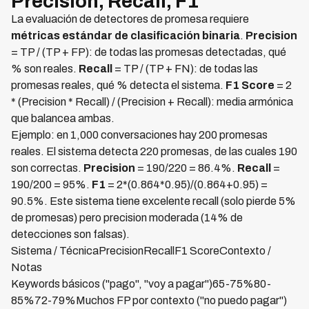
Precision, Recall, F1
La evaluación de detectores de promesa requiere
métricas estándar de clasificación binaria
.
Precision
= TP / (TP + FP): de todas las promesas detectadas, qué
% son reales.
Recall
= TP / (TP + FN): de todas las
promesas reales, qué % detecta el sistema.
F1 Score
= 2
* (Precision * Recall) / (Precision + Recall): media armónica
que balancea ambas.
Ejemplo: en 1,000 conversaciones hay 200 promesas
reales. El sistema detecta 220 promesas, de las cuales 190
son correctas.
Precision
= 190/220 = 86.4%.
Recall
=
190/200 = 95%.
F1
= 2*(0.864*0.95)/(0.864+0.95) =
90.5%. Este sistema tiene excelente recall (solo pierde 5%
de promesas) pero precision moderada (14% de
detecciones son falsas).
Sistema / TécnicaPrecisionRecallF1 ScoreContexto /
Notas
Keywords básicos ("pago", "voy a pagar")65-75%80-
85%72-79%Muchos FP por contexto ("no puedo pagar")