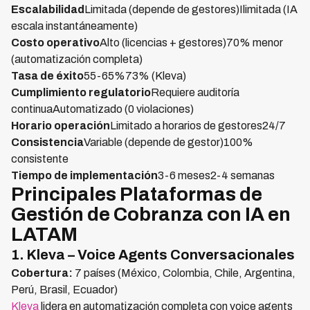
Escalabilidad
Limitada (depende de gestores)Ilimitada (IA
escala instantáneamente)
Costo operativo
Alto (licencias + gestores)70% menor
(automatización completa)
Tasa de éxito
55-65%73% (Kleva)
Cumplimiento regulatorio
Requiere auditoría
continuaAutomatizado (0 violaciones)
Horario operación
Limitado a horarios de gestores24/7
Consistencia
Variable (depende de gestor)100%
consistente
Tiempo de implementación
3-6 meses2-4 semanas
Principales Plataformas de
Gestión de Cobranza con IA en
LATAM
1. Kleva – Voice Agents Conversacionales
Cobertura:
7 países (México, Colombia, Chile, Argentina,
Perú, Brasil, Ecuador)
Kleva
lidera en automatización completa con voice agents