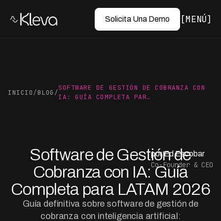
MENÚ
Solicita Una Demo
SOFTWARE DE GESTIÓN DE COBRANZA CON
INICIO
/
BLOG
/
IA: GUÍA COMPLETA PAR…
Software de Gestión de
por Ed Escobar
Co-Founder & CEO
Cobranza con IA: Guía
Completa para LATAM 2026
Guía definitiva sobre software de gestión de
cobranza con inteligencia artificial: