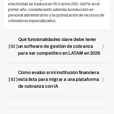
efectividad se traduce en ROI entre 250-400% en el
primer año, considerando además la reducción en
personal administrativo y la optimización de recursos de
cobradores especializados.
Qué funcionalidades clave debe tener
[02]
un software de gestión de cobranza
para ser competitivo en LATAM en 2026
Un software competitivo debe integrar inteligencia
artificial para segmentación predictiva, automatización
de contactos multicanal, análisis de comportamiento de
Cómo evalúo si mi institución financiera
deudores y adaptabilidad a regulaciones locales por
[03]
está lista para migrar a una plataforma
país. Las plataformas modernas como Kleva operan en
de cobranza con IA
7 países de LATAM con capacidad de personalizar
La readiness se determina evaluando tres dimensiones:
estrategias según marcos regulatorios específicos de
madurez tecnológica actual, calidad de datos históricos
cada jurisdicción, incluyendo cumplimiento con
y alineamiento organizacional con procesos
normativas de protección de datos y restricciones de
automatizados. Institucionalmente, necesitas
contacto. Además, la solución debe ofrecer dashboards