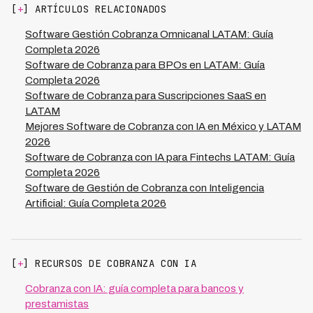
infraestructura para integración API, datos de cartera
en tiempo real, integración API con sistemas core
[
+
] ARTÍCULOS RELACIONADOS
normalizados y equipo dispuesto a reskilling hacia
bancarios, análisis predictivo de riesgo y capacidad de
supervisión estratégica de máquinas.
escalar sin aumentar costos operativos
Software Gestión Cobranza Omnicanal LATAM: Guía
Operacionalmente, considera que plataformas como
significativamente.
Completa 2026
Kleva reducen 70% de costos en gestiones rutinarias, lo
Software de Cobranza para BPOs en LATAM: Guía
que requiere replantear roles de cobradores. El indicador
Completa 2026
más claro es si tu cartera vencida supera 5% o tus
Software de Cobranza para Suscripciones SaaS en
costos de cobranza sobrepasan 8% de la cartera; en
LATAM
esos casos, la migración es inmediatamente rentable y
Mejores Software de Cobranza con IA en México y LATAM
justificada.
2026
Software de Cobranza con IA para Fintechs LATAM: Guía
Completa 2026
Software de Gestión de Cobranza con Inteligencia
Artificial: Guía Completa 2026
[
+
] RECURSOS DE COBRANZA CON IA
Cobranza con IA: guía completa para bancos y
prestamistas