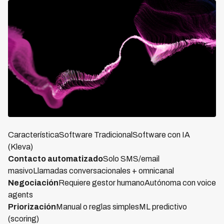
CaracterísticaSoftware TradicionalSoftware con IA
(Kleva)
Contacto automatizado
Solo SMS/email
masivoLlamadas conversacionales + omnicanal
Negociación
Requiere gestor humanoAutónoma con voice
agents
Priorización
Manual o reglas simplesML predictivo
(scoring)