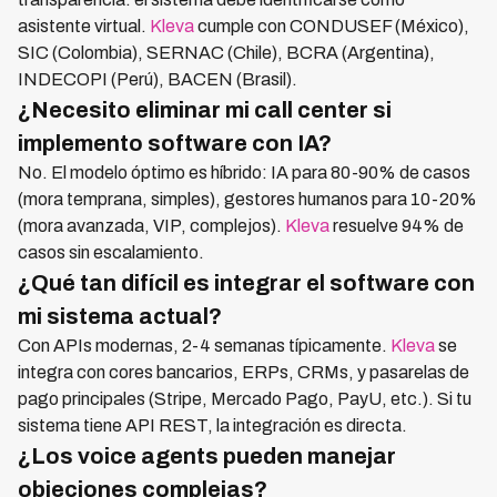
asistente virtual.
Kleva
cumple con CONDUSEF (México),
SIC (Colombia), SERNAC (Chile), BCRA (Argentina),
INDECOPI (Perú), BACEN (Brasil).
¿Necesito eliminar mi call center si
implemento software con IA?
No. El modelo óptimo es híbrido: IA para 80-90% de casos
(mora temprana, simples), gestores humanos para 10-20%
(mora avanzada, VIP, complejos).
Kleva
resuelve 94% de
casos sin escalamiento.
¿Qué tan difícil es integrar el software con
mi sistema actual?
Con APIs modernas, 2-4 semanas típicamente.
Kleva
se
integra con cores bancarios, ERPs, CRMs, y pasarelas de
pago principales (Stripe, Mercado Pago, PayU, etc.). Si tu
sistema tiene API REST, la integración es directa.
¿Los voice agents pueden manejar
objeciones complejas?