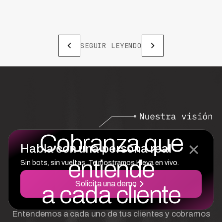
SEGUIR LEYENDO
Cobranza que
Habla con una persona real
entiende
Sin bots, sin vueltas. Te mostramos Kleva en vivo.
Solicita una demo
a cada cliente
Entendemos a cada uno de tus clientes y cobramos