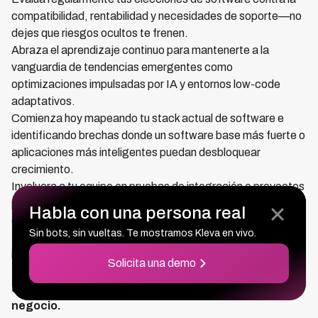
compatibilidad, rentabilidad y necesidades de soporte—no
dejes que riesgos ocultos te frenen.
Abraza el aprendizaje continuo para mantenerte a la
vanguardia de tendencias emergentes como
optimizaciones impulsadas por IA y entornos low-code
adaptativos.
Comienza hoy mapeando tu stack actual de software e
identificando brechas donde un software base más fuerte o
aplicaciones más inteligentes puedan desbloquear
crecimiento.
Involucra a tu equipo en pruebas de integración o proyectos
piloto que aceleren la entrega sin comprometer la
Habla con una persona real
estabilidad.
Sin bots, sin vueltas. Te mostramos Kleva en vivo.
Recuerda, el futuro pertenece a quienes construyen con
intención y se mueven con velocidad.
Solicita una demo
Tus elecciones de software no son solo decisiones
de TI: son la base de la agilidad e innovación de tu
negocio.