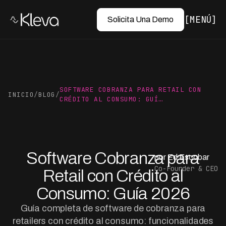
MENÚ
Solicita Una Demo
SOFTWARE COBRANZA PARA RETAIL CON
INICIO
/
BLOG
/
CRÉDITO AL CONSUMO: GUÍ…
Software Cobranza para
por Ed Escobar
Co-Founder & CEO
Retail con Crédito al
Consumo: Guía 2026
Guía completa de software de cobranza para
retailers con crédito al consumo: funcionalidades