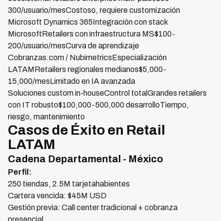
300/usuario/mesCostoso, requiere customización
Microsoft Dynamics 365Integración con stack
MicrosoftRetailers con infraestructura MS$100-
200/usuario/mesCurva de aprendizaje
Cobranzas.com / NubimetricsEspecialización
LATAMRetailers regionales medianos$5,000-
15,000/mesLimitado en IA avanzada
Soluciones custom in-houseControl totalGrandes retailers
con IT robusto$100,000-500,000 desarrolloTiempo,
riesgo, mantenimiento
Casos de Éxito en Retail
LATAM
Cadena Departamental - México
Perfil:
250 tiendas, 2.5M tarjetahabientes
Cartera vencida: $45M USD
Gestión previa: Call center tradicional + cobranza
presencial