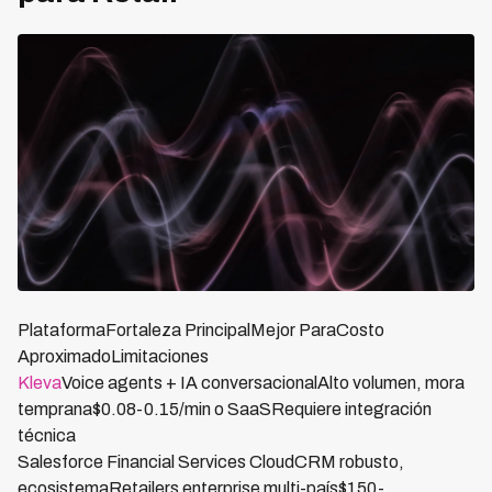
PlataformaFortaleza PrincipalMejor ParaCosto
AproximadoLimitaciones
Kleva
Voice agents + IA conversacionalAlto volumen, mora
temprana$0.08-0.15/min o SaaSRequiere integración
técnica
Salesforce Financial Services CloudCRM robusto,
ecosistemaRetailers enterprise multi-país$150-