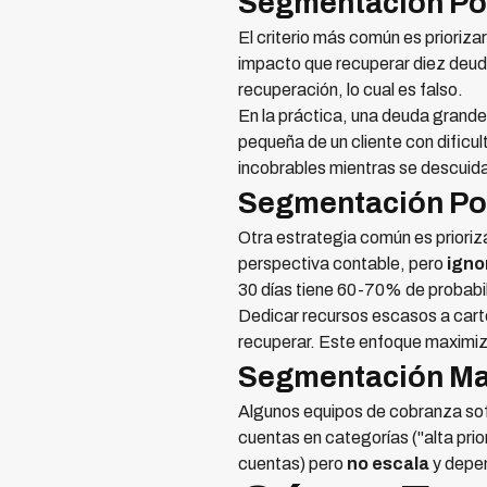
Segmentación Por
El criterio más común es prioriza
impacto que recuperar diez deud
recuperación, lo cual es falso.
En la práctica, una deuda grande
pequeña de un cliente con dificu
incobrables mientras se descuida
Segmentación Por
Otra estrategia común es prioriz
perspectiva contable, pero
igno
30 días tiene 60-70% de probabi
Dedicar recursos escasos a cart
recuperar. Este enfoque maximiz
Segmentación Ma
Algunos equipos de cobranza sofi
cuentas en categorías ("alta pri
cuentas) pero
no escala
y depen