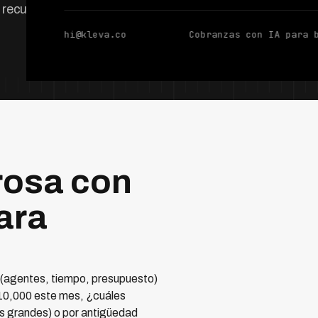
recursos.
hi@kleva.co
Cobranzas con IA para 
rosa con
ara
 (agentes, tiempo, presupuesto)
 10,000 este mes, ¿cuáles
as grandes) o por antigüedad