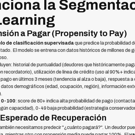
ciona la Segmentac
Learning
sión a Pagar (Propensity to Pay)
o de clasificación supervisada
que predice la probabilidad 
tado. El modelo se entrena con datos históricos de millones de 
oso.
cluyen: historial de puntualidad (deudores que históricamente pag
n recordatorio), utilización de línea de crédito (uso al 90%+ indic
ago en últimos 3 meses (tendencia al alza o baja), respuesta a
), datos demográficos (edad, ocupación, región), información ext
).
 0-100
: score de 80+ indica alta probabilidad de pago (contac
egún capacidad), 0-49 baja probabilidad (estrategia conservador
 Esperado de Recuperación
ambién necesitamos predecir "¿cuánto pagará?". Un deudor pued
da, mientras otro con propensión media puede pagar 100%. El
va