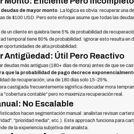
 Monto: Eficiente Pero Incompleto
r
deudas de mayor monto
. La lógica es obvia: recuperar una
as de $100 USD. Pero este enfoque asume que todas las deudas t
 de un cliente en quiebra tiene 5% de probabilidad de recuperaci
ltad temporal tiene 80% de probabilidad. Ignorar esto resulta en 
n oportunidades de alta probabilidad.
 Antigüedad: Útil Pero Reactivo
ar deudas más antiguas (180+ días de mora) antes de que se cas
ra que la probabilidad de pago decrece exponencialmente
lidad de recuperación; una de 180 días solo 15-25%.
era castigada frecuentemente significa descuidar mora temprana,
a "cobertura contable" pero no maximiza recuperación real.
nual: No Escalable
sticados hacen segmentación manual: analistas revisan cartera, 
oridad", "prioridad media", etc.). Este approach funciona para c
de de la experiencia subjetiva del analista.