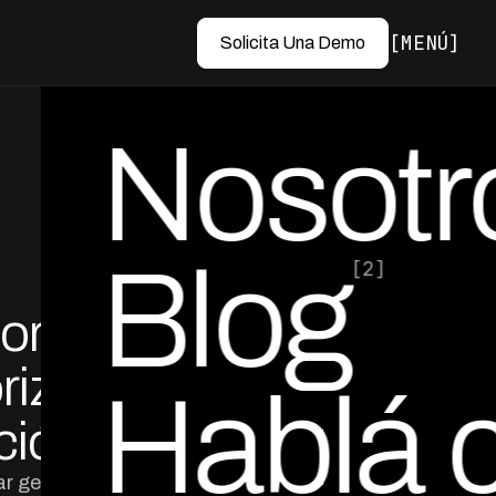
MENÚ
Solicita Una Demo
Nosotr
Blog
[2]
Morosa
por Ed Escobar
Co-Founder & CEO
rizar
Hablá 
ción
ar gestiones de