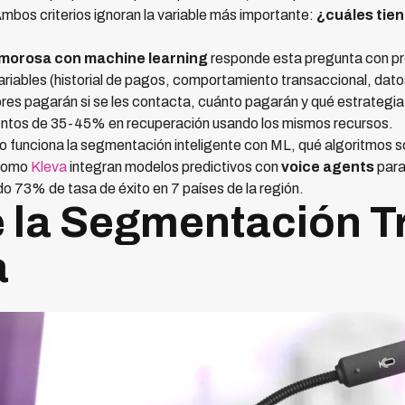
Ambos criterios ignoran la variable más importante:
¿cuáles tie
morosa con machine learning
responde esta pregunta con pre
ariables (historial de pagos, comportamiento transaccional, dat
res pagarán si se les contacta, cuánto pagarán y qué estrategia
entos de 35-45% en recuperación usando los mismos recursos.
o funciona la segmentación inteligente con ML, qué algoritmos s
 como
Kleva
integran modelos predictivos con
voice agents
para
o 73% de tasa de éxito en 7 países de la región.
e la Segmentación T
a