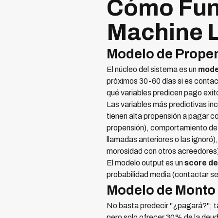
Cómo Fun
Machine 
Modelo de Propen
El núcleo del sistema es un
model
próximos 30-60 días si es contac
qué variables predicen pago exit
Las variables más predictivas in
tienen alta propensión a pagar co
propensión), comportamiento de p
llamadas anteriores o las ignoró
morosidad con otros acreedores
El modelo output es un
score de
probabilidad media (contactar s
Modelo de Monto
No basta predecir "¿pagará?"; t
pero solo ofrecer 30% de la deu