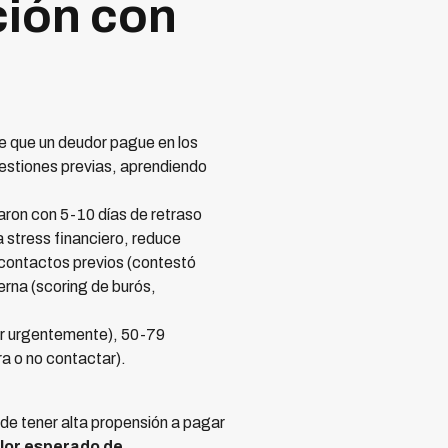
ión con
de que un deudor pague en los
gestiones previas, aprendiendo
aron con 5-10 días de retraso
a stress financiero, reduce
 contactos previos (contestó
erna (scoring de burós,
tar urgentemente), 50-79
a o no contactar).
e tener alta propensión a pagar
lor esperado de