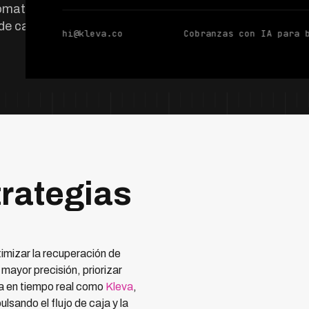
omatización y
de caja.
hi@kleva.co
Cobranzas con IA para 
rategias
mizar la recuperación de
ayor precisión, priorizar
za en tiempo real como
Kleva
,
ulsando el flujo de caja y la