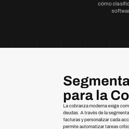
cómo clasifi
softwar
Segmentac
para la C
La cobranza moderna exige compr
deudas. A través de la segmenta
facturas y personalizar cada ac
permite automatizar tareas crítica