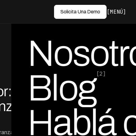
MENÚ
Solicita Una Demo
Nosotr
Blog
[2]
r:
por Ed Escobar
Co-Founder & CEO
anza
Hablá 
ranza. Explica