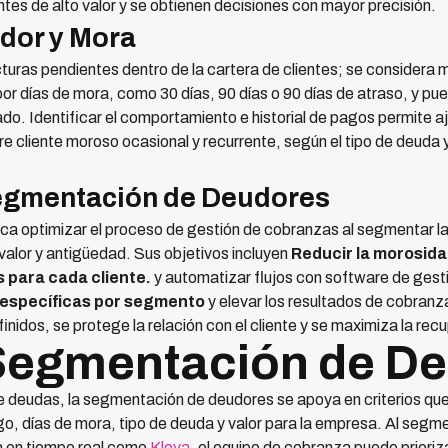
entes de alto valor y se obtienen decisiones con mayor precisión.
udor y Mora
acturas pendientes dentro de la cartera de clientes; se consider
 por días de mora, como 30 días, 90 días o 90 días de atraso, y 
. Identificar el comportamiento e historial de pagos permite aj
tre cliente moroso ocasional y recurrente, según el tipo de deud
Segmentación de Deudores
ca optimizar el proceso de gestión de cobranzas al segmentar la
alor y antigüedad. Sus objetivos incluyen
Reducir la morosida
 para cada cliente.
y automatizar flujos con software de ges
 específicas por segmento
y elevar los resultados de cobranz
inidos, se protege la relación con el cliente y se maximiza la re
Segmentación de D
e deudas, la segmentación de deudores se apoya en criterios que p
, días de mora, tipo de deuda y valor para la empresa. Al segme
a en tiempo real como
Kleva
, el equipo de cobranza puede prioriz