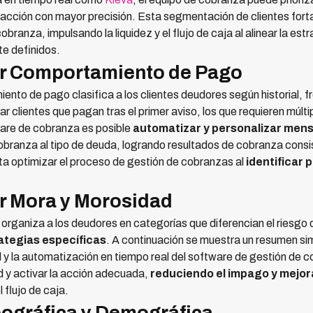
acción con mayor precisión. Esta segmentación de clientes fortale
obranza, impulsando la liquidez y el flujo de caja al alinear la es
e definidos.
r Comportamiento de Pago
to de pago clasifica a los clientes deudores según historial, f
 clientes que pagan tras el primer aviso, los que requieren múltip
are de cobranza es posible
automatizar y personalizar men
cobranza al tipo de deuda, logrando resultados de cobranza cons
ta optimizar el proceso de gestión de cobranzas al
identificar 
r Mora y Morosidad
a organiza a los deudores en categorías que diferencian el riesg
rategias específicas
. A continuación se muestra un resumen si
y la automatización en tiempo real del software de gestión de 
d y activar la acción adecuada,
reduciendo el impago y mejor
l flujo de caja.