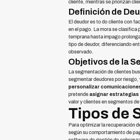
cliente, mientras se priorizan cli
Definición de De
El deudor es to do cliente con f
en el pago. La mora se clasifica
temprana hasta impago prolongado
tipo de deudor, diferenciando en
observado.
Objetivos de la 
La segmentación de clientes bus
segmentar deudores por riesgo, v
personalizar comunicaciones
pretende
asignar estrategias
valor y clientes en segmentos def
Tipos de 
Para optimizar la recuperación d
según su comportamiento de pago
software de gestión de cobranz