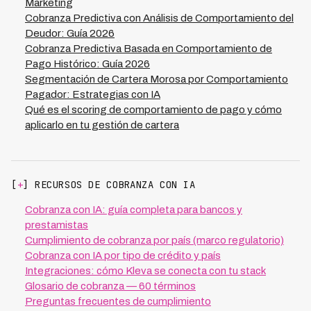
contacto y conversión, y adaptar tu estrategia según el
Marketing
valor y riesgo que representa cada segmento de tu
Cobranza Predictiva con Análisis de Comportamiento del
cartera.
Deudor: Guía 2026
Cobranza Predictiva Basada en Comportamiento de
Pago Histórico: Guía 2026
Segmentación de Cartera Morosa por Comportamiento
Pagador: Estrategias con IA
Qué es el scoring de comportamiento de pago y cómo
aplicarlo en tu gestión de cartera
[
+
] RECURSOS DE COBRANZA CON IA
Cobranza con IA: guía completa para bancos y
prestamistas
Cumplimiento de cobranza por país (marco regulatorio)
Cobranza con IA por tipo de crédito y país
Integraciones: cómo Kleva se conecta con tu stack
Glosario de cobranza — 60 términos
Preguntas frecuentes de cumplimiento