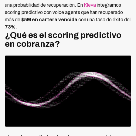
una probabilidad de recuperación. En
Kleva
integramos
scoring predictivo con voice agents que han recuperado
más de
$5M en cartera vencida
con una tasa de éxito del
73%
.
¿Qué es el scoring predictivo
en cobranza?