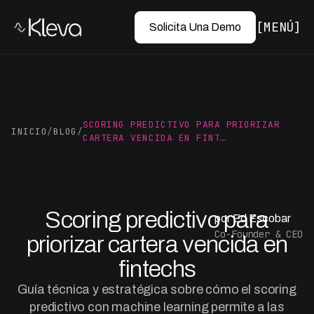
MENÚ
Solicita Una Demo
SCORING PREDICTIVO PARA PRIORIZAR
INICIO
/
BLOG
/
CARTERA VENCIDA EN FINT…
Scoring predictivo para
por Ed Escobar
Co-Founder & CEO
priorizar cartera vencida en
fintechs
Guía técnica y estratégica sobre cómo el scoring
predictivo con machine learning permite a las