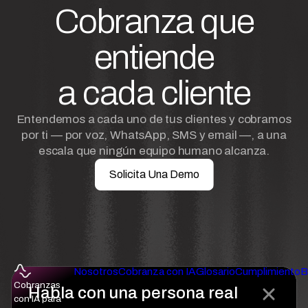
Cobranza que
entiende
a cada cliente
Entendemos a cada uno de tus clientes y cobramos
por ti — por voz, WhatsApp, SMS y email —, a una
escala que ningún equipo humano alcanza.
Solicita Una Demo
Nosotros
Cobranza con IA
Glosario
Cumplimiento
B
Cobranzas
Habla con una persona real
con IA para