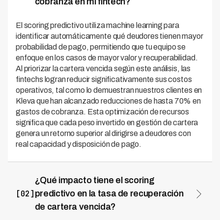
cobranza en mi fintech?
El scoring predictivo utiliza machine learning para
identificar automáticamente qué deudores tienen mayor
probabilidad de pago, permitiendo que tu equipo se
enfoque en los casos de mayor valor y recuperabilidad.
Al priorizar la cartera vencida según este análisis, las
fintechs logran reducir significativamente sus costos
operativos, tal como lo demuestran nuestros clientes en
Kleva que han alcanzado reducciones de hasta 70% en
gastos de cobranza. Esta optimización de recursos
significa que cada peso invertido en gestión de cartera
genera un retorno superior al dirigirse a deudores con
real capacidad y disposición de pago.
¿Qué impacto tiene el scoring
[02]
predictivo en la tasa de recuperación
de cartera vencida?
El scoring predictivo mejora significativamente las tasas