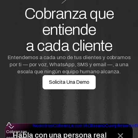
Cobranza que
entiende
a cada cliente
Entendemos a cada uno de tus clientes y cobramos
por ti — por voz, WhatsApp, SMS y email —, a una
escala que ningún equipo humano alcanza.
Solicita Una Demo
Nosotros
Cobranza con IA
Glosario
Cumplimiento
B
Cobranzas
Habla con una persona real
con IA para