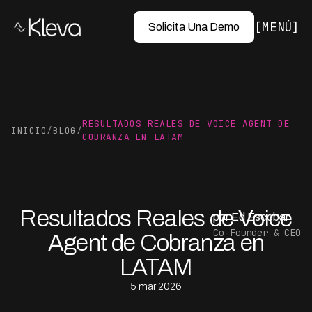
MENÚ
Solicita Una Demo
RESULTADOS REALES DE VOICE AGENT DE
INICIO
/
BLOG
/
COBRANZA EN LATAM
Resultados Reales de Voice
por Ed Escobar
Co-Founder & CEO
Agent de Cobranza en
LATAM
5 mar 2026