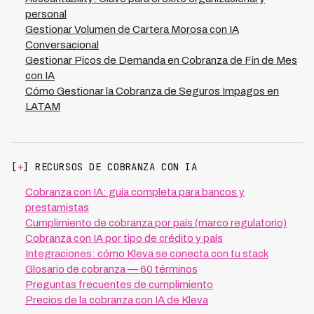
antes de la implementación, revísalas mensualmente
personal
durante los primeros seis meses y ajusta tu estrategia
Gestionar Volumen de Cartera Morosa con IA
de comunicación según los resultados observados.
Conversacional
Gestionar Picos de Demanda en Cobranza de Fin de Mes
con IA
Cómo Gestionar la Cobranza de Seguros Impagos en
LATAM
[
+
] RECURSOS DE COBRANZA CON IA
Cobranza con IA: guía completa para bancos y
prestamistas
Cumplimiento de cobranza por país (marco regulatorio)
Cobranza con IA por tipo de crédito y país
Integraciones: cómo Kleva se conecta con tu stack
Glosario de cobranza — 60 términos
Preguntas frecuentes de cumplimiento
Precios de la cobranza con IA de Kleva