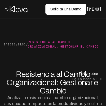
MENÚ
Solicita Una Demo
RESISTENCIA AL CAMBIO
INICIO
/
BLOG
/
ORGANIZACIONAL: GESTIONAR EL CAMBIO
Resistencia al Cambio
por Ed Escobar
Co-Founder & CEO
Organizacional: Gestionar el
Cambio
Analiza la resistencia al cambio organizacional,
sus causas e impacto en la productividad y el clima