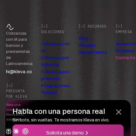
[
+
]
[
+
] RECURSOS
[
+
]
SOLUCIONES
EMPRESA
Cobranzas
Blog
con IA para
Cobranza con
Nosotros
Glosario
bancos y
IA
Empleos
prestamistas
Cumplimiento
Cobranza por
Contacto
de
Latinoamérica
industria
hi@kleva.co
Cobranza por
producto
Integraciones
[
+
]
PREGUNTA
Precios
POR KLEVA
Abre una
Habla con una persona real
consulta sobre
Kleva en tu
asistente
Sin bots, sin vueltas. Te mostramos Kleva en vivo.
Solicita una demo