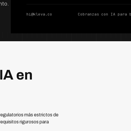
nto.
hi@kleva.co
Cobranzas con IA para 
IA en
regulatorios más estrictos de
equisitos rigurosos para