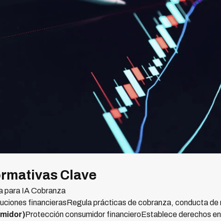
rmativas Clave
 para IA Cobranza
ituciones financierasRegula prácticas de cobranza, conducta d
midor)
Protección consumidor financieroEstablece derechos en 