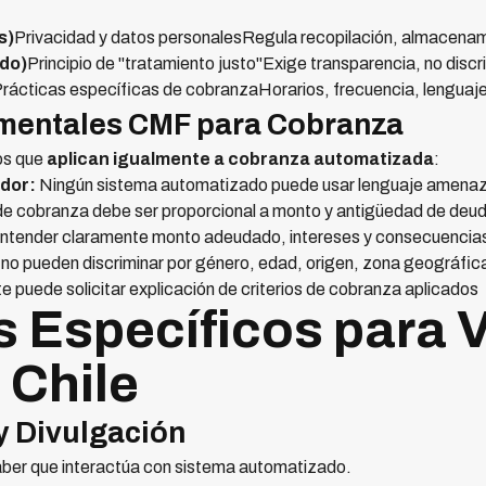
s)
Privacidad y datos personalesRegula recopilación, almacenam
do)
Principio de "tratamiento justo"Exige transparencia, no discr
rácticas específicas de cobranzaHorarios, frecuencia, lenguaj
mentales CMF para Cobranza
os que
aplican igualmente a cobranza automatizada
:
udor:
Ningún sistema automatizado puede usar lenguaje amenazan
de cobranza debe ser proporcional a monto y antigüedad de deu
ntender claramente monto adeudado, intereses y consecuencia
no pueden discriminar por género, edad, origen, zona geográfic
e puede solicitar explicación de criterios de cobranza aplicados
s Específicos para 
 Chile
y Divulgación
aber que interactúa con sistema automatizado.