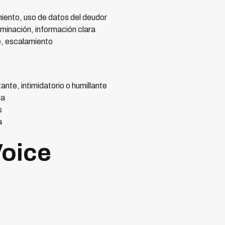
iento, uso de datos del deudor
iminación, información clara
e, escalamiento
te, intimidatorio o humillante
da
s
a
Voice