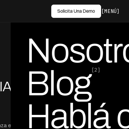
MENÚ
Solicita Una Demo
Nosotr
Blog
[2]
IA
por Ed Escobar
Co-Founder & CEO
Hablá 
za en Chile, con