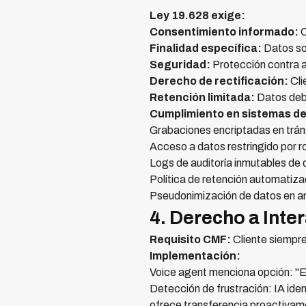
Ley 19.628 exige:
Consentimiento informado:
C
Finalidad específica:
Datos sol
Seguridad:
Protección contra a
Derecho de rectificación:
Cli
Retención limitada:
Datos debe
Cumplimiento en sistemas de
Grabaciones encriptadas en trán
Acceso a datos restringido por rol
Logs de auditoría inmutables de
Política de retención automatizad
Pseudonimización de datos en an
4. Derecho a Int
Requisito CMF:
Cliente siempre
Implementación:
Voice agent menciona opción: "En
Detección de frustración: IA iden
ofrece transferencia proactiva