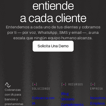
entiende
a cada cliente
Entendemos a cada uno de tus clientes y cobramos
por ti — por voz, WhatsApp, SMS y email —, a una
escala que ningún equipo humano alcanza.
Solicita Una Demo
[
+
]
[
+
] RECURSOS
[
+
]
SOLUCIONES
EMPRESA
Cobranzas
Blog
con IA para
Cobranza con
Nosotros
Glosario
bancos y
IA
Empleos
prestamistas
Cumplimiento