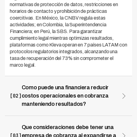
normativas de protección de datos, restricciones en
horarios de contacto y prohibición de prácticas
coercitivas. En México, la CNBV regula estas
actividades; en Colombia, la Superintendencia
Financiera; en Perú, la SBS. Para garantizar
cumplimiento legal mientras optimizas resultados,
plataformas como Kleva operan en 7 países LATAM con
protocolos regulatorios integrados, alcanzando una
tasa de recuperación del 73% sin comprometer el
marco legal.
Como puede una financiera reducir
[02]
costos operacionales en cobranza
manteniendo resultados?
La automatización con inteligencia artificial es la
estrategia más efectiva para reducir costos
operacionales sin sacrificar tasa de recuperación.
Que consideraciones debe tener una
Soluciones como Kleva permiten reducir costos en
[03]
empresa de cobranza al expandirse a