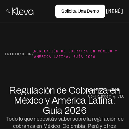
MENÚ
Solicita Una Demo
REGULACIÓN DE COBRANZA EN MÉXICO Y
INICIO
/
BLOG
/
AMÉRICA LATINA: GUÍA 2026
Regulación de Cobranza en
por Ed Escobar
Co-Founder & CEO
México y América Latina:
Guía 2026
Todo lo que necesitás saber sobre la regulación de
cobranza en México, Colombia, Perú y otros