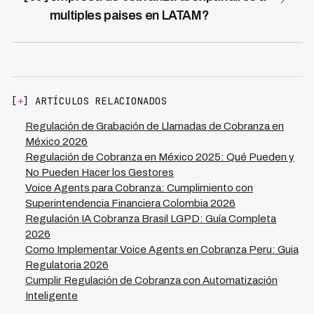
cobranza hasta un 70% mediante automatización
multiples paises en LATAM?
inteligente de contactos, gestión predictiva de carteras
La expansión regional requiere adaptación a
y asignación optimizada de casos. Esto es
regulaciones específicas de cada país, incluyendo leyes
especialmente relevante en mercados como México,
de protección de datos, restricciones de contacto y
Colombia y Perú donde los costos operacionales son
requisitos de licenciamiento local. Kleva facilita esta
significativos y la regulación exige eficiencia en
expansión operando legalmente en 7 países LATAM con
procesos.
[
+
] ARTÍCULOS RELACIONADOS
cumplimiento regulatorio integrado en cada jurisdicción,
permitiendo a las financieras escalar sin duplicar costos
Regulación de Grabación de Llamadas de Cobranza en
de compliance. Al adoptar una plataforma multi-país
México 2026
consolidada, logras eficiencia operacional mientras
Regulación de Cobranza en México 2025: Qué Pueden y
mantienes la tasa de recuperación del 73% en
No Pueden Hacer los Gestores
diferentes mercados con contextos regulatorios
Voice Agents para Cobranza: Cumplimiento con
distintos.
Superintendencia Financiera Colombia 2026
Regulación IA Cobranza Brasil LGPD: Guía Completa
2026
Como Implementar Voice Agents en Cobranza Peru: Guia
Regulatoria 2026
Cumplir Regulación de Cobranza con Automatización
Inteligente