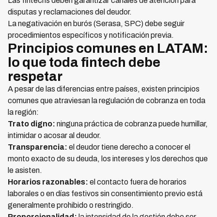
Las fintechs deben garantizar canales de atención para
disputas y reclamaciones del deudor.
La negativación en burós (Serasa, SPC) debe seguir
procedimientos específicos y notificación previa.
Principios comunes en LATAM:
lo que toda fintech debe
respetar
A pesar de las diferencias entre países, existen principios
comunes que atraviesan la regulación de cobranza en toda
la región:
Trato digno:
ninguna práctica de cobranza puede humillar,
intimidar o acosar al deudor.
Transparencia:
el deudor tiene derecho a conocer el
monto exacto de su deuda, los intereses y los derechos que
le asisten.
Horarios razonables:
el contacto fuera de horarios
laborales o en días festivos sin consentimiento previo está
generalmente prohibido o restringido.
Proporcionalidad:
la intensidad de la gestión debe ser