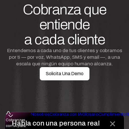
Cobranza que
entiende
a cada cliente
Entendemos a cada uno de tus clientes y cobramos
por ti — por voz, WhatsApp, SMS y email —, a una
escala que ningún equipo humano alcanza.
Solicita Una Demo
Nosotros
Cobranza con IA
Glosario
Cumplimiento
B
Cobranzas
Habla con una persona real
con IA para