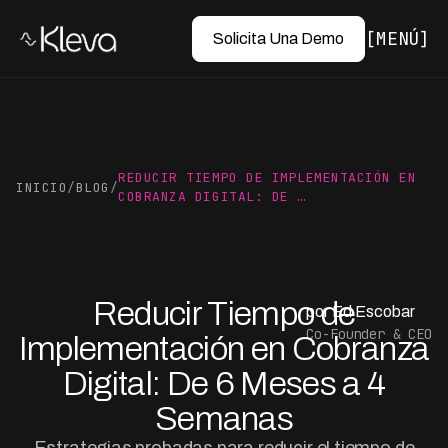
MENÚ
Solicita Una Demo
REDUCIR TIEMPO DE IMPLEMENTACIÓN EN
INICIO
/
BLOG
/
COBRANZA DIGITAL: DE …
Reducir Tiempo de
por Ed Escobar
Co-Founder & CEO
Implementación en Cobranza
Digital: De 6 Meses a 4
Semanas