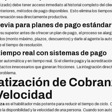
do) debe tener acceso inmediato al historial completo del clie
nteriores, métodos de pago disponibles. Esto elimina los tiempo
nversación sea directamente productiva.
revia para planes de pago estándar
 su superior antes de ofrecer un plan de pago, el proceso se alar
s (monto máximo, plazos, descuentos) y darle al agente la auto
 el tiempo de resolución.
 tiempo real con sistemas de pago
 automática y en tiempo real. Si el cliente paga y la acreditació
ntactos innecesarios que generan fricciones. La integración dire
 problema.
atización de Cobra
Velocidad
nza
es el habilitador más potente para reducir el tiempo de ciclo
la disponibilidad y la velocidad de una persona. Cuando son aut