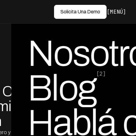
MENÚ
Solicita Una Demo
Nosotr
Blog
[2]
 Ciclo
por Ed Escobar
Co-Founder & CEO
miento
Hablá 
n
ero y reduce la