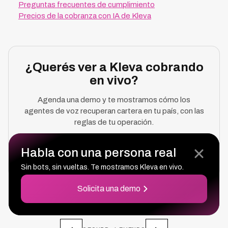
Preguntas frecuentes de cumplimiento
Precios de la cobranza con IA de Kleva
¿Querés ver a Kleva cobrando
en vivo?
Agenda una demo y te mostramos cómo los
agentes de voz recuperan cartera en tu país, con las
reglas de tu operación.
Habla con una persona real
Solicita Una Demo
Sin bots, sin vueltas. Te mostramos Kleva en vivo.
Solicita una demo