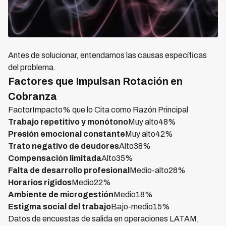
Antes de solucionar, entendamos las causas específicas
del problema.
Factores que Impulsan Rotación en
Cobranza
FactorImpacto% que lo Cita como Razón Principal
Trabajo repetitivo y monótono
Muy alto48%
Presión emocional constante
Muy alto42%
Trato negativo de deudores
Alto38%
Compensación limitada
Alto35%
Falta de desarrollo profesional
Medio-alto28%
Horarios rígidos
Medio22%
Ambiente de microgestión
Medio18%
Estigma social del trabajo
Bajo-medio15%
Datos de encuestas de salida en operaciones LATAM,