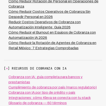
de llamadas. Empresas que implementan Kleva en toda
Cómo Reducir Rotación de Personal en Operaciones de
LATAM han encontrado que este cambio de mentalidad,
Cobranza
combinado con una tasa de recuperación de 73%, no
Cómo Reducir Costos Operativos de Cobranza Sin
solo reduce rotación sino que atrae talento de mejor
Despedir Personal en 2026
calidad a posiciones más estratégicas dentro del área
Reducir Costos Operativos de Cobranza con
de cobranza.
Automatización Inteligente: Guía 2026
Cómo Reducir el Burnout en Equipos de Cobranza con
Automatización IA 2026
Cómo Reducir la Rotación de Agentes de Cobranza en
Retail México: 7 Estrategias Comprobadas
[
+
] RECURSOS DE COBRANZA CON IA
Cobranza con IA: guía completa para bancos y
prestamistas
Cumplimiento de cobranza por país (marco regulatorio)
Cobranza con IA por tipo de crédito y país
Integraciones: cómo Kleva se conecta con tu stack
Glosario de cobranza — 60 términos