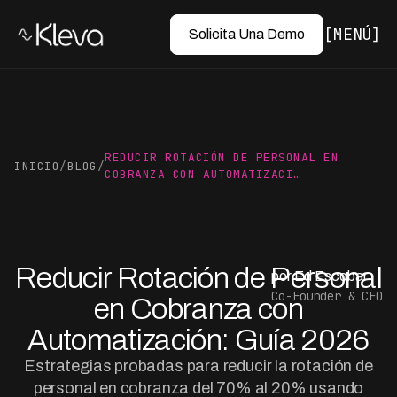
MENÚ
Solicita Una Demo
REDUCIR ROTACIÓN DE PERSONAL EN
INICIO
/
BLOG
/
COBRANZA CON AUTOMATIZACI…
Reducir Rotación de Personal
por Ed Escobar
Co-Founder & CEO
en Cobranza con
Automatización: Guía 2026
Estrategias probadas para reducir la rotación de
personal en cobranza del 70% al 20% usando