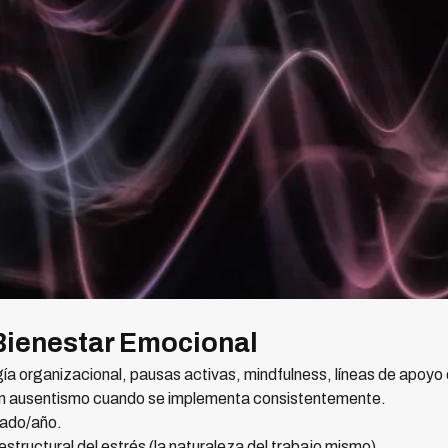
Bienestar Emocional
ía organizacional, pausas activas, mindfulness, líneas de apoyo
 ausentismo cuando se implementa consistentemente.
ado/año.
tructural del estrés (la naturaleza del trabajo mismo).