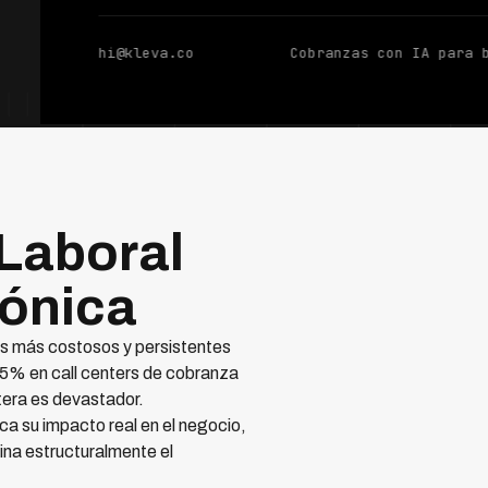
hi@kleva.co
Cobranzas con IA para 
Laboral
fónica
os más costosos y persistentes
25% en call centers de cobranza
tera es devastador.
ica su impacto real en el negocio,
ina estructuralmente el