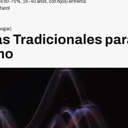
es 60-70%, 25-40 años, con hijos) enfrenta:
antil
hogar)
as Tradicionales pa
mo