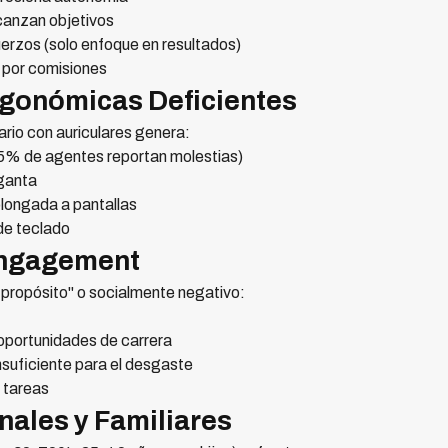
canzan objetivos
erzos (solo enfoque en resultados)
 por comisiones
rgonómicas Deficientes
ario con auriculares genera:
65% de agentes reportan molestias)
rganta
olongada a pantallas
 de teclado
 Engagement
 propósito" o socialmente negativo:
 oportunidades de carrera
suficiente para el desgaste
e tareas
nales y Familiares