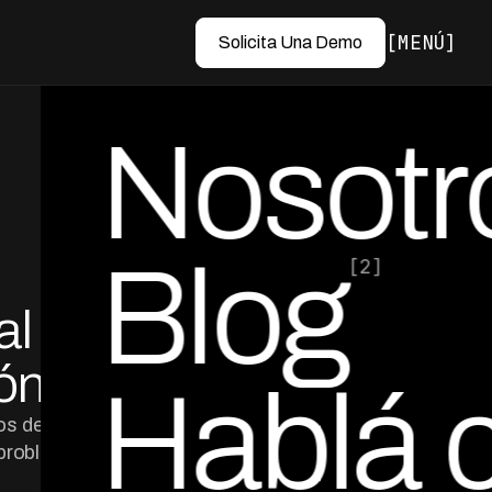
MENÚ
Solicita Una Demo
Nosotr
Blog
[2]
al en
por Ed Escobar
Co-Founder & CEO
ónica
Hablá 
pos de cobranza
 problema