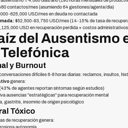
usentismo = 4,680 días/año (195 horas mensuales de productiv
80 contactos/mes (asumiendo 64 gestiones/agente/día)
000-625,000 USD/mes en deuda no contactada
imada:
$52,500-93,750 USD/mes (14-15% de tasa de recuper
125,000 USD en recuperación perdida + costos administrativos
íz del Ausentismo 
Telefónica
al y Burnout
versaciones difíciles 6-8 horas diarias: reclamos, insultos, hist
tivo
genera:
 (43% de agentes reportan síntomas según estudios)
va ausencias "estratégicas" para recuperación mental
 gastritis, insomnio de origen psicológico
ral Tóxico
tas de recuperación genera:
erosiona autonomía