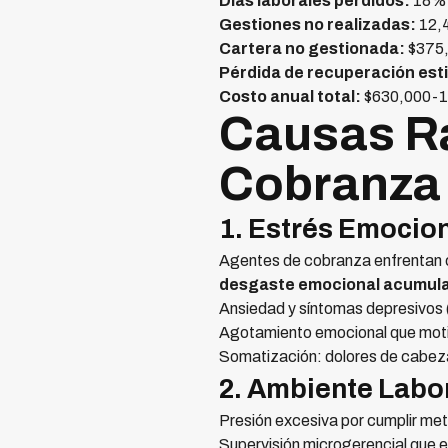
Días laborales perdidos:
18% a
Gestiones no realizadas:
12,4
Cartera no gestionada:
$375,
Pérdida de recuperación est
Costo anual total:
$630,000-1,
Causas Ra
Cobranza 
1. Estrés Emocion
Agentes de cobranza enfrentan con
desgaste emocional acumula
Ansiedad y síntomas depresivos
Agotamiento emocional que moti
Somatización: dolores de cabeza,
2. Ambiente Labo
Presión excesiva por cumplir me
Supervisión microgerencial que 