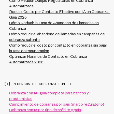
países de LATAM. Al automatizar llamadas de
Cómo Reducir Quejas Regulatorias en Cobranza
cobranza, tu equipo humano se enfoca en casos
Automatizada
complejos de mayor valor, optimizando recursos y
Reducir Costo por Contacto Efectivo con IA en Cobranza:
alcanzando tasas de recuperación del 73% con menor
Guia 2026
inversión en infraestructura y personal.
Cómo Reducir la Tasa de Abandono de Llamadas en
Cobranza
Cómo reducir el abandono de llamadas en campañas de
cobranza saliente
Como reducir el costo por contacto en cobranza sin bajar
la tasa de recuperacion
Optimizar Horarios de Contacto en Cobranza
Automatizada 2026
[
+
] RECURSOS DE COBRANZA CON IA
Cobranza con IA: guía completa para bancos y
prestamistas
Cumplimiento de cobranza por país (marco regulatorio)
Cobranza con IA por tipo de crédito y país