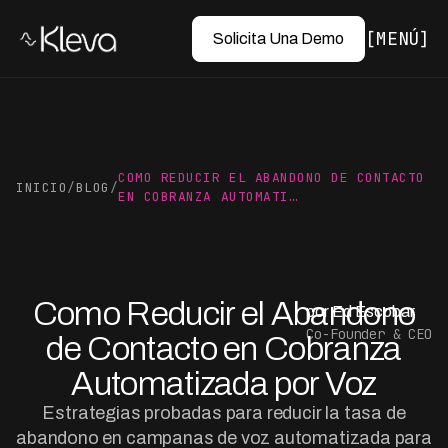
MENÚ
Solicita Una Demo
COMO REDUCIR EL ABANDONO DE CONTACTO
INICIO
/
BLOG
/
EN COBRANZA AUTOMATI…
Como Reducir el Abandono
por Ed Escobar
Co-Founder & CEO
de Contacto en Cobranza
Automatizada por Voz
Estrategias probadas para reducir la tasa de
abandono en campanas de voz automatizada para