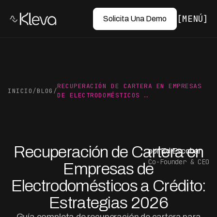
MENÚ
Solicita Una Demo
RECUPERACIÓN DE CARTERA EN EMPRESAS
INICIO
/
BLOG
/
DE ELECTRODOMÉSTICOS …
Recuperación de Cartera en
por Ed Escobar
Co-Founder & CEO
Empresas de
Electrodomésticos a Crédito:
Estrategias 2026