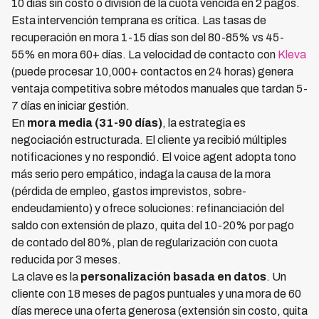
10 días sin costo o división de la cuota vencida en 2 pagos.
Esta intervención temprana es crítica. Las tasas de
recuperación en mora 1-15 días son del 80-85% vs 45-
55% en mora 60+ días. La velocidad de contacto con
Kleva
(puede procesar 10,000+ contactos en 24 horas) genera
ventaja competitiva sobre métodos manuales que tardan 5-
7 días en iniciar gestión.
En
mora media (31-90 días)
, la estrategia es
negociación estructurada. El cliente ya recibió múltiples
notificaciones y no respondió. El voice agent adopta tono
más serio pero empático, indaga la causa de la mora
(pérdida de empleo, gastos imprevistos, sobre-
endeudamiento) y ofrece soluciones: refinanciación del
saldo con extensión de plazo, quita del 10-20% por pago
de contado del 80%, plan de regularización con cuota
reducida por 3 meses.
La clave es la
personalización basada en datos
. Un
cliente con 18 meses de pagos puntuales y una mora de 60
días merece una oferta generosa (extensión sin costo, quita