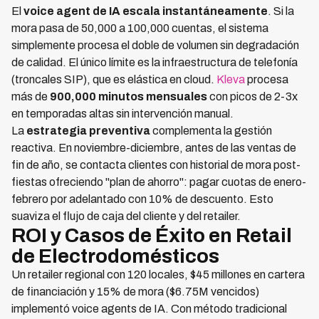
El
voice agent de IA escala instantáneamente
. Si la
mora pasa de 50,000 a 100,000 cuentas, el sistema
simplemente procesa el doble de volumen sin degradación
de calidad. El único límite es la infraestructura de telefonía
(troncales SIP), que es elástica en cloud.
Kleva
procesa
más de
900,000 minutos mensuales
con picos de 2-3x
en temporadas altas sin intervención manual.
La
estrategia preventiva
complementa la gestión
reactiva. En noviembre-diciembre, antes de las ventas de
fin de año, se contacta clientes con historial de mora post-
fiestas ofreciendo "plan de ahorro": pagar cuotas de enero-
febrero por adelantado con 10% de descuento. Esto
suaviza el flujo de caja del cliente y del retailer.
ROI y Casos de Éxito en Retail
de Electrodomésticos
Un retailer regional con 120 locales, $45 millones en cartera
de financiación y 15% de mora ($6.75M vencidos)
implementó voice agents de IA. Con método tradicional