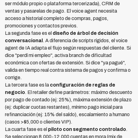
ser módulo propio o plataforma tercerizada), CRM de
ventas y pasarelas de pago. El voice agent necesita
acceso a historial completo de compras, pagos,
promociones y contactos previos.
La segunda fase es el
diseño de árbol de decisión
conversacional
. A diferencia de scripts rígidos, el voice
agent de IA adapta el flujo según respuestas del cliente. Si
dice "perdí mi empleo", activa branch de dificultad
económica con ofertas de extensión. Si dice "ya pagué",
valida en tiempo real contra sistema de pagos y confirma o
corrige.
La tercera fase es la
configuración de reglas de
negocio
. El retailer define parámetros: máximo descuento
por pago de contado (ej: 25%), máxima extensión de plazo
(ej: duplicar cuotas restantes), mínimo pago inicial para
refinanciación (ej: 15% del saldo), escalamiento a humano
(casos >$5,000 o clientes VIP).
La cuarta fase es el
piloto con segmento controlado
.
Se seleccionan 8,000-12,000 cuentas en mora (mix de