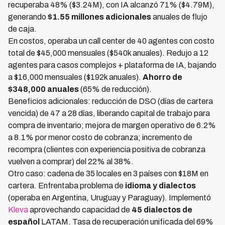
recuperaba 48% ($3.24M), con IA alcanzó 71% ($4.79M),
generando
$1.55 millones adicionales
anuales de flujo
de caja.
En costos, operaba un call center de 40 agentes con costo
total de $45,000 mensuales ($540k anuales). Redujo a 12
agentes para casos complejos + plataforma de IA, bajando
a $16,000 mensuales ($192k anuales).
Ahorro de
$348,000 anuales
(65% de reducción).
Beneficios adicionales: reducción de DSO (días de cartera
vencida) de 47 a 28 días, liberando capital de trabajo para
compra de inventario; mejora de margen operativo de 6.2%
a 8.1% por menor costo de cobranza; incremento de
recompra (clientes con experiencia positiva de cobranza
vuelven a comprar) del 22% al 38%.
Otro caso: cadena de 35 locales en 3 países con $18M en
cartera. Enfrentaba problema de
idioma y dialectos
(operaba en Argentina, Uruguay y Paraguay). Implementó
Kleva
aprovechando capacidad de
45 dialectos de
español
LATAM. Tasa de recuperación unificada del 69%