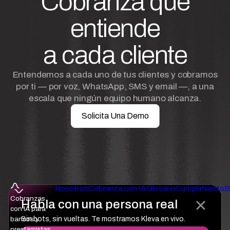
Cobranza que
entiende
a cada cliente
Entendemos a cada uno de tus clientes y cobramos
por ti — por voz, WhatsApp, SMS y email —, a una
escala que ningún equipo humano alcanza.
Solicita Una Demo
Nosotros
Cobranza con IA
Glosario
Cumplimiento
B
Cobranzas
Habla con una persona real
con IA para
bancos y
Sin bots, sin vueltas. Te mostramos Kleva en vivo.
prestamistas