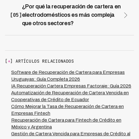
horas ofreciendo pago inmediato, extensión 7-10 días
¿Por qué la recuperación de cartera en
flujo de caja en cartera de $6.75M vencidos.
sin costo o división de cuota, logrando 80-85% de
[05]
electrodomésticos es más compleja
recuperación. En mora avanzada (90+ días) se combina
que otros sectores?
última oportunidad con quita 30-40% por pago contado
La complejidad radica en cartera heterogénea con
o plan 6 cuotas, comunicando consecuencias claras:
clientes teniendo múltiples productos en cuotas
reporte a centrales, acciones legales y bloqueo de
simultáneas, estacionalidad extrema con 35-40% de
futuras compras.
ventas en nov-dic generando mora en ene-mar,
componente emocional del bien tangible en el hogar y
[
+
] ARTÍCULOS RELACIONADOS
competencia por billetera del cliente que debe a
múltiples acreedores. Requiere inteligencia que evalúe
Software de Recuperación de Cartera para Empresas
valor total del cliente, escale automáticamente en picos
Uruguayas: Guía Completa 2026
estacionales y negocie con empatía usando 45
IA Recuperación Cartera Empresas Factoraje: Guía 2026
dialectos LATAM.
Automatización de Recuperación de Cartera Vencida en
Cooperativas de Crédito de Ecuador
Cómo Mejorar la Tasa de Recuperación de Cartera en
Empresas Fintech
Recuperación de Cartera para Fintech de Crédito en
México y Argentina
Gestión de Cartera Vencida para Empresas de Crédito al