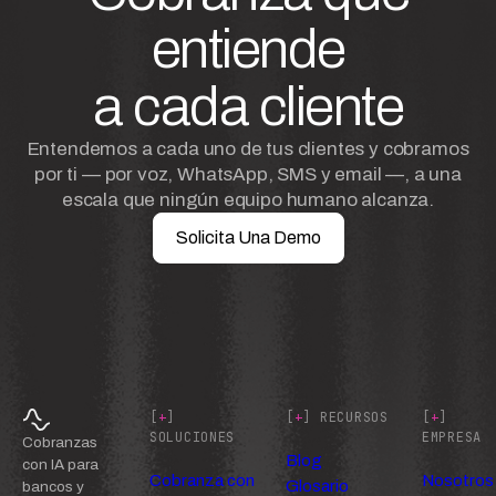
entiende
a cada cliente
Entendemos a cada uno de tus clientes y cobramos
por ti — por voz, WhatsApp, SMS y email —, a una
escala que ningún equipo humano alcanza.
Solicita Una Demo
[
+
]
[
+
] RECURSOS
[
+
]
SOLUCIONES
EMPRESA
Cobranzas
Blog
con IA para
Cobranza con
Nosotros
Glosario
bancos y