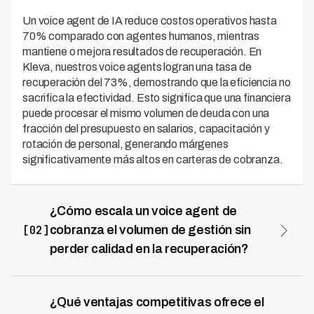
Un voice agent de IA reduce costos operativos hasta
70% comparado con agentes humanos, mientras
mantiene o mejora resultados de recuperación. En
Kleva, nuestros voice agents logran una tasa de
recuperación del 73%, demostrando que la eficiencia no
sacrifica la efectividad. Esto significa que una financiera
puede procesar el mismo volumen de deuda con una
fracción del presupuesto en salarios, capacitación y
rotación de personal, generando márgenes
significativamente más altos en carteras de cobranza.
¿Cómo escala un voice agent de
[02]
cobranza el volumen de gestión sin
perder calidad en la recuperación?
Los voice agents de IA pueden contactar miles de
deudores simultáneamente, 24/7, sin fatiga ni
limitaciones de horario laboral, capacidad que ningún
¿Qué ventajas competitivas ofrece el
equipo humano puede replicar. Un agente humano