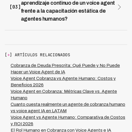
aprendizaje continuo de un voice agent
gestiona típicamente 50-100 casos diarios; un voice
[03]
frente a la capacitación estática de
agent maneja miles en paralelo mientras aprende
agentes humanos?
continuamente de cada interacción para mejorar sus
estrategias de negociación. Kleva opera en 7 países de
Un voice agent de IA mejora automáticamente después
LATAM con esta capacidad de escala masiva,
de cada llamada, ajustando argumentos, tonalidad y
permitiendo que instituciones financieras recuperen
estrategias según qué funciona realmente con cada
carteras completas en fracciones de tiempo que
segmento de deudores. Los agentes humanos requieren
tomaría con personal tradicional.
capacitación periódica costosa, con resultados
[
+
] ARTÍCULOS RELACIONADOS
inconsistentes entre miembros del equipo y degradación
de habilidades con el tiempo. Nuestros voice agents en
Cobranza de Deuda Prescrita: Qué Puede y No Puede
Kleva identifican patrones de éxito en 7 países LATAM y
Hacer un Voice Agent de IA
aplican esas lecciones instantáneamente a todos los
Voice Agent Cobranza vs Agente Humano: Costos y
casos, generando una tasa de recuperación del 73%
Beneficios 2026
que se mejora día a día sin inversión adicional en
Voice Agent en Cobranza: Métricas Clave vs. Agente
entrenamiento.
Humano
Cuanto cuesta realmente un agente de cobranza humano
vs voice agent IA en LATAM
Voice Agent vs Agente Humano: Comparativa de Costos
y ROI 2026
El Rol Humano en Cobranza con Voice Agents e IA