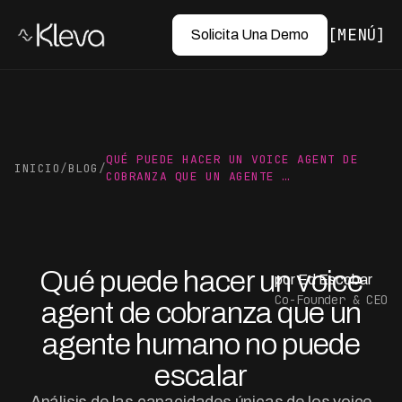
MENÚ
Solicita Una Demo
QUÉ PUEDE HACER UN VOICE AGENT DE
INICIO
/
BLOG
/
COBRANZA QUE UN AGENTE …
Qué puede hacer un voice
por Ed Escobar
Co-Founder & CEO
agent de cobranza que un
agente humano no puede
escalar