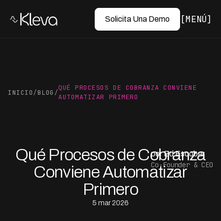
MENÚ
Solicita Una Demo
QUÉ PROCESOS DE COBRANZA CONVIENE
INICIO
/
BLOG
/
AUTOMATIZAR PRIMERO
Qué Procesos de Cobranza
por Ed Escobar
Co-Founder & CEO
Conviene Automatizar
Primero
5 mar 2026