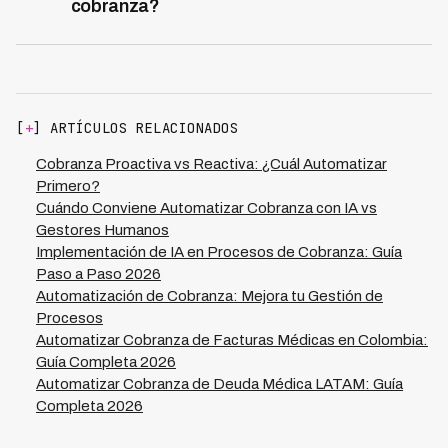
cobranza?
repetitivas, optimizacion de recursos humanos y
Su institucion esta lista cuando cuenta con data
reduccion de tiempos de respuesta. Para una institucion
estructurada de clientes, procesos de cobranza
financiera operando en multiples paises de
definidos y claridad sobre cuales carteras generan
Latinoamerica, como las 7 naciones donde Kleva opera,
mayor volumen de gestiones. La readiness tambien
estos ahorros se multiplican al centralizar la gestion con
incluye tener objetivos claros: reducir costos, mejorar
una unica plataforma de cobranza con IA.
[
+
] ARTÍCULOS RELACIONADOS
tasas de recuperacion o escalar operaciones sin
aumentar headcount. Si opera en Latinoamerica y
Cobranza Proactiva vs Reactiva: ¿Cuál Automatizar
enfrenta desafios de cobranza en multiples
Primero?
jurisdicciones, una plataforma multinacional como Kleva
Cuándo Conviene Automatizar Cobranza con IA vs
puede acelerar la adopcion, pues ya tiene integradas las
Gestores Humanos
particularidades regulatorias y de mercado de 7 paises
Implementación de IA en Procesos de Cobranza: Guía
de la region.
Paso a Paso 2026
Automatización de Cobranza: Mejora tu Gestión de
Procesos
Automatizar Cobranza de Facturas Médicas en Colombia:
Guía Completa 2026
Automatizar Cobranza de Deuda Médica LATAM: Guía
Completa 2026