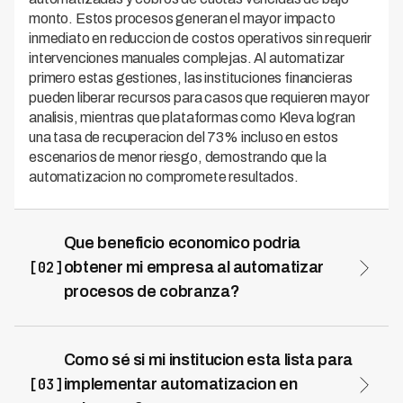
monto. Estos procesos generan el mayor impacto
inmediato en reduccion de costos operativos sin requerir
intervenciones manuales complejas. Al automatizar
primero estas gestiones, las instituciones financieras
pueden liberar recursos para casos que requieren mayor
analisis, mientras que plataformas como Kleva logran
una tasa de recuperacion del 73% incluso en estos
escenarios de menor riesgo, demostrando que la
automatizacion no compromete resultados.
Que beneficio economico podria
[02]
obtener mi empresa al automatizar
procesos de cobranza?
La automatizacion de cobranza reduce
significativamente los costos operativos de gestion,
con reducciones de hasta el 70% en gastos
Como sé si mi institucion esta lista para
administrativos segun la tecnologia implementada. Este
[03]
implementar automatizacion en
ahorro proviene de la eliminacion de gestiones manuales