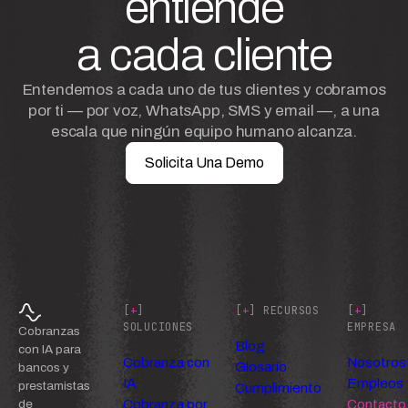
entiende
a cada cliente
Entendemos a cada uno de tus clientes y cobramos
por ti — por voz, WhatsApp, SMS y email —, a una
escala que ningún equipo humano alcanza.
Solicita Una Demo
[
+
]
[
+
] RECURSOS
[
+
]
SOLUCIONES
EMPRESA
Cobranzas
Blog
con IA para
Cobranza con
Nosotros
Glosario
bancos y
IA
Empleos
prestamistas
Cumplimiento
Cobranza por
Contacto
de