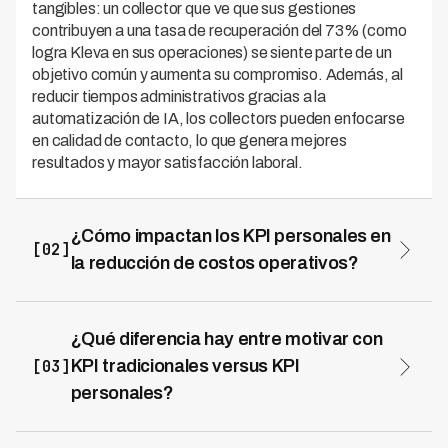
tangibles: un collector que ve que sus gestiones
contribuyen a una tasa de recuperación del 73% (como
logra Kleva en sus operaciones) se siente parte de un
objetivo común y aumenta su compromiso. Además, al
reducir tiempos administrativos gracias a la
automatización de IA, los collectors pueden enfocarse
en calidad de contacto, lo que genera mejores
resultados y mayor satisfacción laboral.
¿Cómo impactan los KPI personales en
[02]
la reducción de costos operativos?
Cuando diseñas KPI personales alineados con
eficiencia, tu equipo naturalmente optimiza procesos y
reduce costos operativos. Kleva demuestra que
¿Qué diferencia hay entre motivar con
implementar métricas claras de eficiencia puede reducir
[03]
KPI tradicionales versus KPI
costos de cobranza hasta en un 70%, combinando IA
personales?
con collectors motivados que trabajan sin fricción
Los KPI personales crean un sentido de propósito que
administrativa. Al establecer KPI de impacto y calidad,
los KPI tradicionales no logran, porque reconocen tanto
los collectors priorizan gestiones efectivas sobre