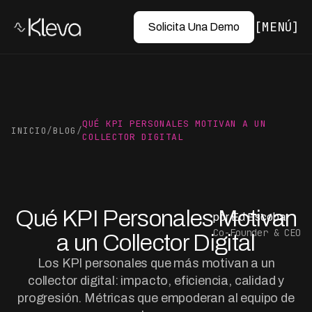
MENÚ
Solicita Una Demo
QUÉ KPI PERSONALES MOTIVAN A UN
INICIO
/
BLOG
/
COLLECTOR DIGITAL
Qué KPI Personales Motivan
por Ed Escobar
Co-Founder & CEO
a un Collector Digital
Los KPI personales que más motivan a un
collector digital: impacto, eficiencia, calidad y
progresión. Métricas que empoderan al equipo de