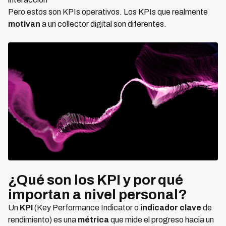
Pero estos son KPIs operativos. Los KPIs que realmente
motivan
a un collector digital son diferentes.
¿Qué son los KPI y por qué
importan a nivel personal?
Un
KPI
(Key Performance Indicator o
indicador clave
de
rendimiento) es una
métrica
que mide el progreso hacia un