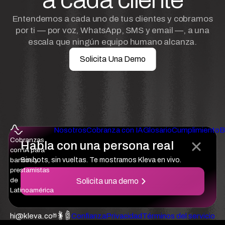
Entendemos a cada uno de tus clientes y cobramos
por ti — por voz, WhatsApp, SMS y email —, a una
escala que ningún equipo humano alcanza.
Solicita Una Demo
Nosotros
Cobranza con IA
Glosario
Cumplimiento
B
Cobranzas
Habla con una persona real
con IA para
bancos y
Sin bots, sin vueltas. Te mostramos Kleva en vivo.
prestamistas
de
Solicita una demo
Latinoamérica
hi@kleva.co
Confianza
Privacidad
Términos del servicio