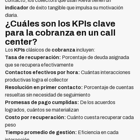
contacto, los collectors que usan Kleva tienen un
indicador
de éxito tangible que impulsa su motivación
diaria.
¿Cuáles son los KPIs clave
para la cobranza en un call
center?
Los
KPIs
clásicos de
cobranza
incluyen:
Tasa de recuperación:
Porcentaje de deuda asignada
que se recupera efectivamente
Contactos efectivos por hora:
Cuántas interacciones
productivas logra el collector
Resolución en primer contacto:
Porcentaje de cuentas
resueltas sin necesidad de seguimiento
Promesas de pago cumplidas:
De los acuerdos
logrados, cuántos se materializan
Costo por recuperación:
Cuánto cuesta recuperar cada
peso
Tiempo promedio de gestión:
Eficiencia en cada
interacción