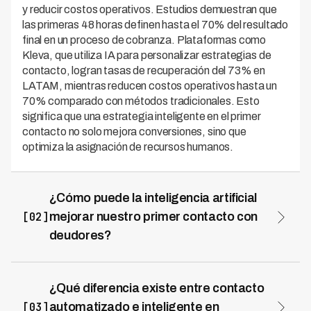
y reducir costos operativos. Estudios demuestran que
las primeras 48 horas definen hasta el 70% del resultado
final en un proceso de cobranza. Plataformas como
Kleva, que utiliza IA para personalizar estrategias de
contacto, logran tasas de recuperación del 73% en
LATAM, mientras reducen costos operativos hasta un
70% comparado con métodos tradicionales. Esto
significa que una estrategia inteligente en el primer
contacto no solo mejora conversiones, sino que
optimiza la asignación de recursos humanos.
¿Cómo puede la inteligencia artificial
[02]
mejorar nuestro primer contacto con
deudores?
La inteligencia artificial mejora el primer contacto
analizando el perfil del deudor, momento óptimo de
contacto y mejor canal de comunicación para maximizar
¿Qué diferencia existe entre contacto
respuesta. Los sistemas de IA como Kleva procesan
[03]
automatizado e inteligente en