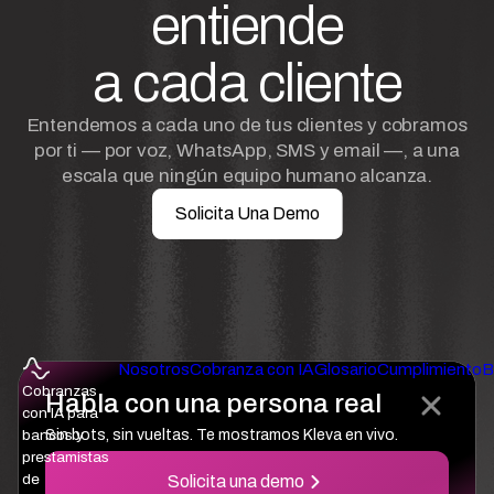
entiende
a cada cliente
Entendemos a cada uno de tus clientes y cobramos
por ti — por voz, WhatsApp, SMS y email —, a una
escala que ningún equipo humano alcanza.
Solicita Una Demo
Nosotros
Cobranza con IA
Glosario
Cumplimiento
B
Cobranzas
Habla con una persona real
con IA para
bancos y
Sin bots, sin vueltas. Te mostramos Kleva en vivo.
prestamistas
de
Solicita una demo