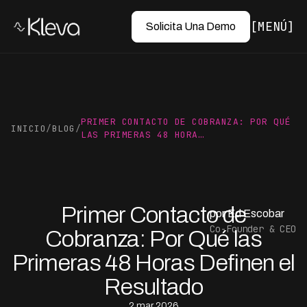
MENÚ
Solicita Una Demo
PRIMER CONTACTO DE COBRANZA: POR QUÉ
INICIO
/
BLOG
/
LAS PRIMERAS 48 HORA…
Primer Contacto de
por Ed Escobar
Co-Founder & CEO
Cobranza: Por Qué las
Primeras 48 Horas Definen el
Resultado
2 mar 2026