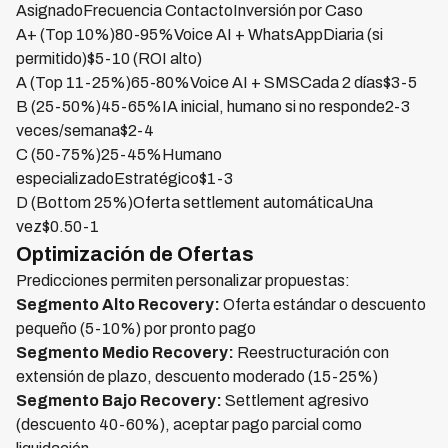
AsignadoFrecuencia ContactoInversión por Caso
A+ (Top 10%)80-95%Voice AI + WhatsAppDiaria (si
permitido)$5-10 (ROI alto)
A (Top 11-25%)65-80%Voice AI + SMSCada 2 días$3-5
B (25-50%)45-65%IA inicial, humano si no responde2-3
veces/semana$2-4
C (50-75%)25-45%Humano
especializadoEstratégico$1-3
D (Bottom 25%)Oferta settlement automáticaUna
vez$0.50-1
Optimización de Ofertas
Predicciones permiten personalizar propuestas:
Segmento Alto Recovery:
Oferta estándar o descuento
pequeño (5-10%) por pronto pago
Segmento Medio Recovery:
Reestructuración con
extensión de plazo, descuento moderado (15-25%)
Segmento Bajo Recovery:
Settlement agresivo
(descuento 40-60%), aceptar pago parcial como