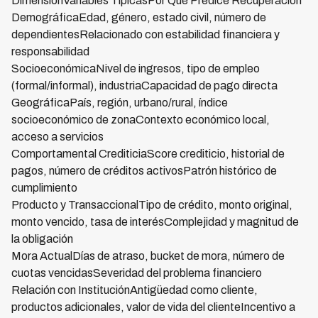
DimensiónVariables TípicasPor Qué Predice Recuperación
DemográficaEdad, género, estado civil, número de
dependientesRelacionado con estabilidad financiera y
responsabilidad
SocioeconómicaNivel de ingresos, tipo de empleo
(formal/informal), industriaCapacidad de pago directa
GeográficaPaís, región, urbano/rural, índice
socioeconómico de zonaContexto económico local,
acceso a servicios
Comportamental CrediticiaScore crediticio, historial de
pagos, número de créditos activosPatrón histórico de
cumplimiento
Producto y TransaccionalTipo de crédito, monto original,
monto vencido, tasa de interésComplejidad y magnitud de
la obligación
Mora ActualDías de atraso, bucket de mora, número de
cuotas vencidasSeveridad del problema financiero
Relación con InstituciónAntigüedad como cliente,
productos adicionales, valor de vida del clienteIncentivo a