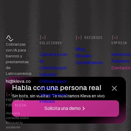
[
+
]
[
+
] RECURSOS
[
+
]
SOLUCIONES
EMPRESA
Cobranzas
Blog
con IA para
Cobranza con
Nosotros
Glosario
bancos y
IA
Empleos
prestamistas
Cumplimiento
Cobranza por
Contacto
de
Latinoamérica
industria
hi@kleva.co
Cobranza por
Habla con una persona real
producto
Integraciones
[
+
]
Sin bots, sin vueltas. Te mostramos Kleva en vivo.
PREGUNTA
Precios
POR KLEVA
Solicita una demo
Abre una
consulta sobre
Kleva en tu
asistente