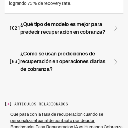
logrando 73% de recovery rate.
¿Qué tipo de modelo es mejor para
[02]
predecir recuperación en cobranza?
Para máxima precisión, Gradient Boosting (XGBoost,
LightGBM) es el estado del arte con datos tabulares
típicos de cobranza. Para interpretabilidad regulatoria,
¿Cómo se usan predicciones de
regresión logística o árboles de decisión. Lo importante
[03]
recuperación en operaciones diarias
es validar constantemente contra resultados reales y
de cobranza?
usar predicciones para asignar recursos óptimamente.
Las predicciones asignan automáticamente cada
deudor a un segmento con estrategia específica: alto
recovery → voice AI intensivo (Kleva logra 94% FCR),
medio recovery → combinación IA + humanos, bajo
recovery → settlement automático. Esto optimiza
[
+
] ARTÍCULOS RELACIONADOS
recursos y maximiza recovery neto. Kleva integra
nativamente con sistemas de scoring para ejecución en
Que pasa con la tasa de recuperacion cuando se
tiempo real.
personaliza el canal de contacto por deudor
Benchmarks Tasa Recuperacion IA vs Humanos Cobranza