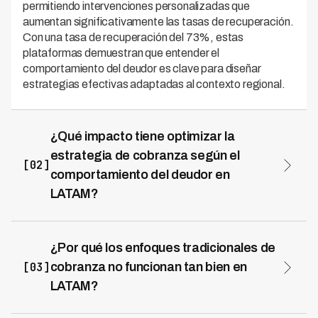
permitiendo intervenciones personalizadas que
aumentan significativamente las tasas de recuperación.
Con una tasa de recuperación del 73%, estas
plataformas demuestran que entender el
comportamiento del deudor es clave para diseñar
estrategias efectivas adaptadas al contexto regional.
¿Qué impacto tiene optimizar la
estrategia de cobranza según el
[02]
comportamiento del deudor en
LATAM?
Optimizar la estrategia de cobranza basándose en
análisis de comportamiento regional puede reducir
significativamente los costos operativos mientras se
¿Por qué los enfoques tradicionales de
mejoran los resultados de recuperación. Las soluciones
[03]
cobranza no funcionan tan bien en
de IA aplicadas a la cobranza en LATAM logran reducir
LATAM?
costos hasta en un 70% al automatizar interacciones
Los enfoques tradicionales fallan porque no consideran
inteligentes y personalizar el timing y canal de contacto