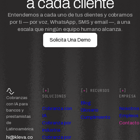
a cada cliente
Entendemos a cada uno de tus clientes y cobramos
por ti — por voz, WhatsApp, SMS y email —, a una
escala que ningún equipo humano alcanza.
Solicita Una Demo
[
+
]
[
+
] RECURSOS
[
+
]
SOLUCIONES
EMPRESA
Cobranzas
Blog
con IA para
Cobranza con
Nosotros
Glosario
bancos y
IA
Empleos
prestamistas
Cumplimiento
Cobranza por
Contacto
de
Latinoamérica
industria
hi@kleva.co
Cobranza por