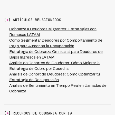
los factores económicos, psicológicos y estructurales
según el perfil del deudor. Esto significa que las
únicos de cada país en LATAM, como volatilidad
financieras pueden asignar recursos humanos de forma
económica, informalidad laboral y dinámicas culturales
más eficiente, enfocándose en casos complejos
de pago. Plataformas como Kleva que operan en 7
mientras la tecnología maneja contactos iniciales y
[
+
] ARTÍCULOS RELACIONADOS
países diferentes entienden estas diferencias
seguimientos automatizados en toda la región.
regionales y aplican modelos de IA que se adaptan a
Cobranza a Deudores Migrantes: Estrategias con
cada contexto local, resultando en mayor efectividad
Remesas LATAM
que estrategias genéricas. Esta adaptación regional,
Cómo Segmentar Deudores por Comportamiento de
combinada con automatización inteligente, es lo que
Pago para Aumentar la Recuperación
permite lograr una tasa de recuperación del 73% y
Estrategia de Cobranza Omnicanal para Deudores de
simultáneamente reducir costos operativos en un 70%,
Bajos Ingresos en LATAM
superando ampliamente los resultados de métodos
Análisis de Cohortes de Deudores: Cómo Mejorar la
convencionales de cobranza.
Estrategia de Cobro por Cosecha
Análisis de Cohort de Deudores: Cómo Optimizar tu
Estrategia de Recuperación
Análisis de Sentimiento en Tiempo Real en Llamadas de
Cobranza
[
+
] RECURSOS DE COBRANZA CON IA