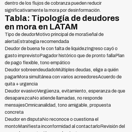
dentro de los flujos de cobranza pueden reducir
significativamente la mora por desinformación.
Tabla: Tipología de deudores
en mora en LATAM
Tipo de deudorMotivo principal de moraSeñal de
alertaEstrategia recomendada
Deudor de buena fe con falta de liquidezIngreso cayó o
gasto imprevistoPagador histórico que de pronto fallaPlan
de pago flexible, tono empático
Deudor sobreendeudadoMúltiples deudas, elige a quién
pagarMora simultánea con varios acreedoresAcuerdo de
quita + urgencia
Deudor evasivoVergüenza, evitamiento, esperanza de que
desaparezcaNo atiende llamadas, no responde
mensajesOmnicanalidad, tono amigable, propuesta
concreta
Deudor en disputaNo reconoce o cuestiona el
montoManifiesta inconformidad al contactarloRevisión del