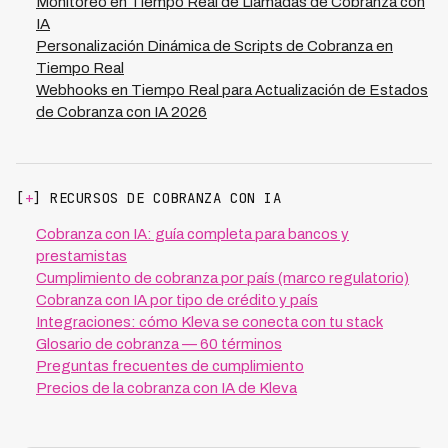
Monitoreo en Tiempo Real de Llamadas de Cobranza con
IA
Personalización Dinámica de Scripts de Cobranza en
Tiempo Real
Webhooks en Tiempo Real para Actualización de Estados
de Cobranza con IA 2026
[
+
] RECURSOS DE COBRANZA CON IA
Cobranza con IA: guía completa para bancos y
prestamistas
Cumplimiento de cobranza por país (marco regulatorio)
Cobranza con IA por tipo de crédito y país
Integraciones: cómo Kleva se conecta con tu stack
Glosario de cobranza — 60 términos
Preguntas frecuentes de cumplimiento
Precios de la cobranza con IA de Kleva