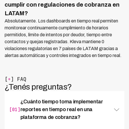
cumplir con regulaciones de cobranza en
LATAM?
Absolutamente. Los dashboards en tiempo real permiten
monitorear continuamente cumplimiento de horarios
permitidos, límite de intentos por deudor, tiempo entre
contactos y quejas registradas. Kleva mantiene 0
violaciones regulatorias en 7 países de LATAM gracias a
alertas automáticas y controles integrados en tiempo real.
[
+
] FAQ
¿Tenés preguntas?
¿Cuánto tiempo toma implementar
[01]
reportes en tiempo real en una
plataforma de cobranza?