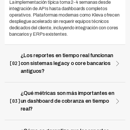
La implementación típica toma 2-4 semanas desde
integración de APIs hasta dashboards completos
operativos. Plataformas modernas como Kleva ofrecen
despliegue acelerado sin requerir equipos técnicos
dedicados del cliente, incluyendo integración con cores
bancarios y ERPs existentes.
¿Los reportes en tiempo real funcionan
[02]
con sistemas legacy o core bancarios
antiguos?
Sí, mediante APIs y conectores especializados. Las
plataformas modernas de cobranza se integran con
cores legacy sin modificar el sistema principal,
¿Qué métricas son más importantes en
extrayendo datos vía APIs REST o batch sincronizados
[03]
un dashboard de cobranza en tiempo
cada 1-5 minutos, suficiente para considerarse "tiempo
real?
real" en gestión de cobranzas.
Las métricas críticas son tasa de contacto efectivo,
resolución en primera llamada, promesas de pago
registradas, cumplimiento de promesas, monto