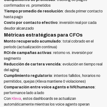
confirmados vs. prometidos
Tiempo promedio de resolución
: desde primer contacto
hasta pago
Costo por contacto efectivo
: inversión real por cada
deudor alcanzado
Métricas estratégicas para CFOs
Monto recuperado acumulado
: total cobrado en el
período (actualización continua)
ROI de campañas activas
: retorno vs. inversión por
segmento
Reducción de cartera vencida
: evolución en tiempo real
del aging
Cumplimiento regulatorio
: intentos fallidos, horarios no
permitidos, quejas (Kleva mantiene 0 violaciones)
Comparación entre voice agents e IVR/humanos
:
performance lado a lado
Con
Kleva
, estos dashboards se actualizan
automáticamente mientras los voice agents operan