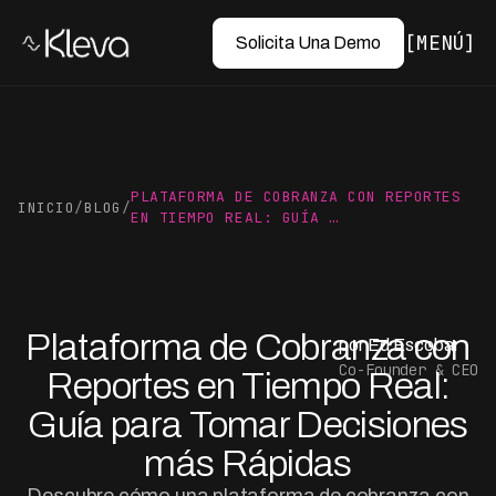
MENÚ
Solicita Una Demo
PLATAFORMA DE COBRANZA CON REPORTES
INICIO
/
BLOG
/
EN TIEMPO REAL: GUÍA …
Plataforma de Cobranza con
por Ed Escobar
Co-Founder & CEO
Reportes en Tiempo Real:
Guía para Tomar Decisiones
más Rápidas