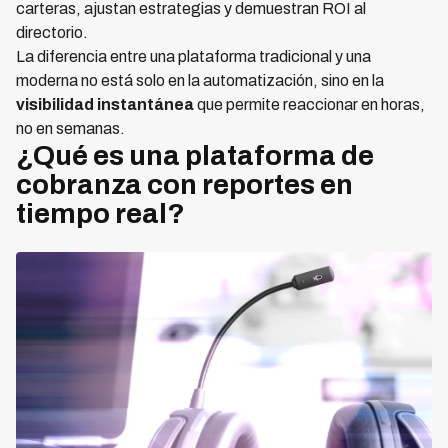
carteras, ajustan estrategias y demuestran ROI al
directorio.
La diferencia entre una plataforma tradicional y una
moderna no está solo en la automatización, sino en la
visibilidad instantánea
que permite reaccionar en horas,
no en semanas.
¿Qué es una plataforma de
cobranza con reportes en
tiempo real?