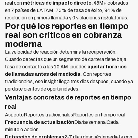
real con
métricas de impacto directo
: $5M+ cobrados
en 7 países de LATAM, 73% de tasa de éxito, 94% de
resolución en primera llamada y 0 violaciones regulatorias.
Por qué los reportes en tiempo
real son críticos en cobranza
moderna
La velocidad de reacción determina la recuperación.
Cuando detectas que un segmento de cartera tiene baja
tasa de contacto a las 10 AM, puedes
ajustar horarios
de llamadas antes del mediodía
. Con reportes
tradicionales, ese insight llega tres días después, cuando ya
perdiste cientos de oportunidades.
Ventajas concretas de reportes en tiempo
real
AspectoReportes tradicionalesReportes en tiempo real
Frecuencia de actualización
Diaria/semanalCada
minuto o acción
Detección de problemas
2-7 días despuésInmediata con