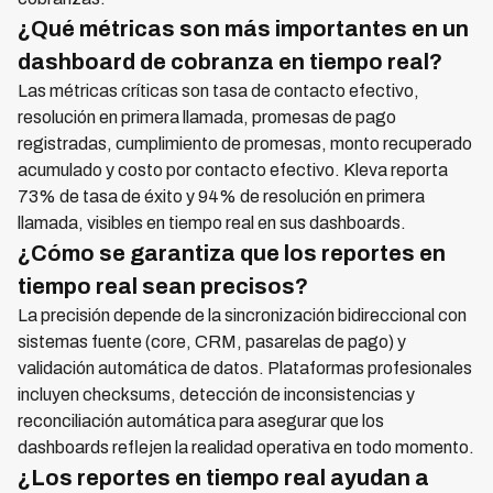
¿Qué métricas son más importantes en un
dashboard de cobranza en tiempo real?
Las métricas críticas son tasa de contacto efectivo,
resolución en primera llamada, promesas de pago
registradas, cumplimiento de promesas, monto recuperado
acumulado y costo por contacto efectivo. Kleva reporta
73% de tasa de éxito y 94% de resolución en primera
llamada, visibles en tiempo real en sus dashboards.
¿Cómo se garantiza que los reportes en
tiempo real sean precisos?
La precisión depende de la sincronización bidireccional con
sistemas fuente (core, CRM, pasarelas de pago) y
validación automática de datos. Plataformas profesionales
incluyen checksums, detección de inconsistencias y
reconciliación automática para asegurar que los
dashboards reflejen la realidad operativa en todo momento.
¿Los reportes en tiempo real ayudan a