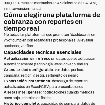
900,000+ minutos mensuales en 45 dialectos de LATAM,
sin intervención manual.
Cómo elegir una plataforma de
cobranza con reportes en
tiempo real
No todas las plataformas que prometen "dashboards en
vivo" cumplen con estándares profesionales. Al evaluar
opciones, verifica:
Capacidades técnicas esenciales
Actualización sin refrescar
: datos que se actualizan
automáticamente (tecnología WebSocket o similar)
Granularidad configurable
: ver datos por hora,
campaña, región, gestor, segmento de riesgo
Exportación instantánea
: descarga de reportes
actualizados en Excel/CSV para presentaciones
Alertas inteligentes
: notificaciones cuando métricas
caen bajo umbrales definidos
Histórico completo
: capacidad de comparar datos de