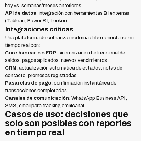
hoy vs. semanas/meses anteriores
API de datos
: integración con herramientas BI externas
(Tableau, Power BI, Looker)
Integraciones críticas
Una plataforma de cobranza moderna debe conectarse en
tiempo real con:
Core bancario o ERP
: sincronización bidireccional de
saldos, pagos aplicados, nuevos vencimientos
CRM
: actualización automática de estados, notas de
contacto, promesas registradas
Pasarelas de pago
: confirmación instantánea de
transacciones completadas
Canales de comunicación
: WhatsApp Business API,
SMS, email para tracking omnicanal
Casos de uso: decisiones que
solo son posibles con reportes
en tiempo real