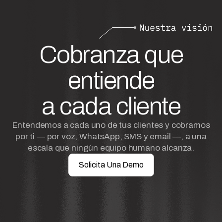
Cobranza que
entiende
a cada cliente
Entendemos a cada uno de tus clientes y cobramos
por ti — por voz, WhatsApp, SMS y email —, a una
escala que ningún equipo humano alcanza.
Solicita Una Demo