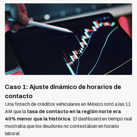
Caso 1: Ajuste dinámico de horarios de
contacto
Una fintech de créditos vehiculares en México notó a las 11
AM que la
tasa de contacto en la región norte era
40% menor que la histórica
. El dashboard en tiempo real
mostraba que los deudores no contestaban en horario
laboral.