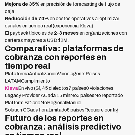
Mejora de 35%
en precisión de forecasting de flujo de
caja
Reducción de 70%
en costos operativos al optimizar
canales en tiempo real (experiencia Kleva)
El payback típico es de
2-3 meses
en organizaciones con
carteras mayores a USD $2M.
Comparativa: plataformas de
cobranza con reportes en
tiempo real
PlataformaActualizaciónVoice agentsPaíses
LATAMCumplimiento
Kleva
En vivo (Sí, 45 dialectos7 países0 violaciones
Legacy Provider ACada 15 minNo3 paísesNo reportado
Platform BDiariaNoRegionalManual
Solution CCada horaLimitado5 paísesRequiere config
Futuro de los reportes en
cobranza: análisis predictivo