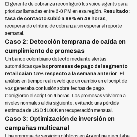
El gerente de cobranza reconfiguró los voice agents para
priorizar llamadas entre 6-8 PM en esa región.
Resultado:
tasa de contacto subió a 68% en 48 horas
,
recuperando el ritmo de cobranza sin esperar al reporte
semanal.
Caso 2: Detección temprana de caída en
cumplimiento de promesas
Un banco colombiano detectó mediante alertas
automáticas que las
promesas de pago del segmento
retail caían 15% respecto a la semana anterior
. El
análisis en tiempo real reveló que un cambio en el script de
voz generaba confusión sobre fechas de pago.
Corrigieron el script en 4 horas. Las promesas volvieron a
niveles normales al día siguiente, evitando una pérdida
estimada de USD $180K en recuperación mensual.
Caso 3: Optimización de inversión en
campañas multicanal
Una empresa de servicios públicos en Argentina ejecutaba