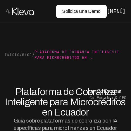
MENÚ
Solicita Una Demo
PLATAFORMA DE COBRANZA INTELIGENTE
INICIO
/
BLOG
/
PARA MICROCRÉDITOS EN …
Plataforma de Cobranza
por Ed Escobar
Co-Founder & CEO
Inteligente para Microcréditos
en Ecuador
Guía sobre plataformas de cobranza con IA
específicas para microfinanzas en Ecuador,