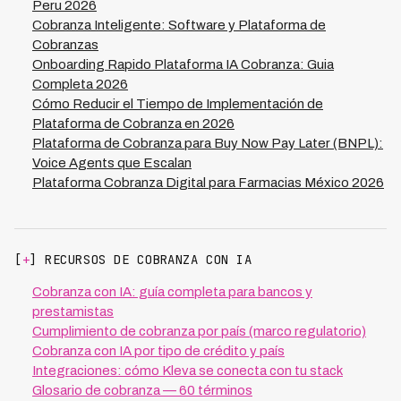
Payback en 2 semanas. Además de ROI directo,
Peru 2026
beneficios incluyen: menor provisión requerida (ahorro
Cobranza Inteligente: Software y Plataforma de
$180K anuales), escalabilidad sin contratar, y re-
Cobranzas
enfoque de gestores humanos en prevención de mora.
Onboarding Rapido Plataforma IA Cobranza: Guia
Para cooperativas pequeñas (<5,000 socios), modelos
Completa 2026
pay-per-use eliminan inversión inicial.
Cómo Reducir el Tiempo de Implementación de
Plataforma de Cobranza en 2026
Plataforma de Cobranza para Buy Now Pay Later (BNPL):
Voice Agents que Escalan
Plataforma Cobranza Digital para Farmacias México 2026
[
+
] RECURSOS DE COBRANZA CON IA
Cobranza con IA: guía completa para bancos y
prestamistas
Cumplimiento de cobranza por país (marco regulatorio)
Cobranza con IA por tipo de crédito y país
Integraciones: cómo Kleva se conecta con tu stack
Glosario de cobranza — 60 términos