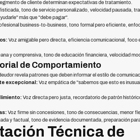
 segmento de cliente determinan expectativas de tratamiento.
isticada, tono de servicio personalizado, velocidad pausada, tr
yudarle" más que "debe pagar".
fesional business-to-business, tono formal pero eficiente, enfoq
os:
Voz amigable pero directa, eficiencia comunicacional, foco 
ana y comprensiva, tono de educación financiera, velocidad mod
torial de Comportamiento
deudor revela patrones que deben informar el estilo de comunicac
te excepcional:
Voz empática de "sabemos que esto es inusual 
limiento:
Voz directa pero justa, recordatorio de patrón históri
as:
Voz firme sin concesiones, tono de consecuencias, menor fle
ada y factual, tono de evidencia documentada, preparación para
ación Técnica de