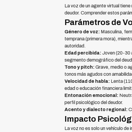
La voz de un agente virtual tien
deudor. Comprender estos paráme
Parámetros de Vo
Género de voz:
Masculina, fem
temprana (primera mora), mientr
autoridad.
Edad percibida:
Joven (20-30 a
segmento demográfico del deudor
Tono y pitch:
Grave, medio o ag
tonos más agudos con amabilidad
Velocidad de habla:
Lenta (11
edad o educación financiera limi
Entonación emocional:
Neutra
perfil psicológico del deudor.
Acento y dialecto regional:
Co
Impacto Psicológi
La voz no es solo un vehículo de