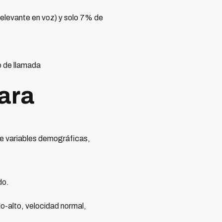
relevante en voz) y solo 7% de
o de llamada
ara
re variables demográficas,
do.
-alto, velocidad normal,