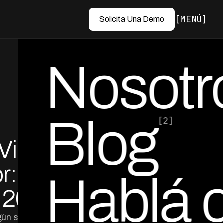
MENÚ
Solicita Una Demo
Nosotr
Blog
[2]
Virtual
por Ed Escobar
Co-Founder & CEO
r:
Hablá 
o 2026
egún segmento de