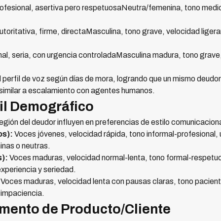
esional, asertiva pero respetuosaNeutra/femenina, tono medio
oritativa, firme, directaMasculina, tono grave, velocidad lige
l, seria, con urgencia controladaMasculina madura, tono grav
perfil de voz según días de mora, logrando que un mismo deudor
 similar a escalamiento con agentes humanos.
fil Demográfico
egión del deudor influyen en preferencias de estilo comunicaciona
os):
Voces jóvenes, velocidad rápida, tono informal-profesional,
nas o neutras.
):
Voces maduras, velocidad normal-lenta, tono formal-respetuos
xperiencia y seriedad.
Voces maduras, velocidad lenta con pausas claras, tono paciente
 impaciencia.
mento de Producto/Cliente