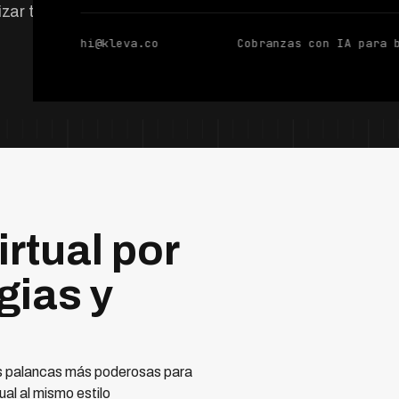
izar tasas de
hi@kleva.co
Cobranzas con IA para 
rtual por
gias y
las palancas más poderosas para
al al mismo estilo