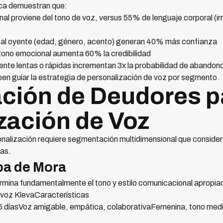
ica demuestran que:
l proviene del tono de voz, versus 55% de lenguaje corporal (ir
s al oyente (edad, género, acento) generan 40% más confianza
tono emocional aumenta 60% la credibilidad
nte lentas o rápidas incrementan 3x la probabilidad de abandon
ben guiar la estrategia de personalización de voz por segmento.
ción de Deudores p
zación de Voz
onalización requiere segmentación multidimensional que conside
as.
pa de Mora
ermina fundamentalmente el tono y estilo comunicacional apropia
voz KlevaCaracterísticas
 díasVoz amigable, empática, colaborativaFemenina, tono medio