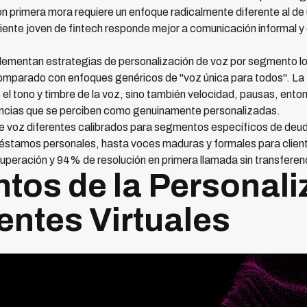
on primera mora requiere un enfoque radicalmente diferente al de
cliente joven de fintech responde mejor a comunicación informal y
mplementan estrategias de personalización de voz por segmento
parado con enfoques genéricos de "voz única para todos". La t
el tono y timbre de la voz, sino también velocidad, pausas, enton
encias que se perciben como genuinamente personalizadas.
de voz diferentes calibrados para segmentos específicos de deu
préstamos personales, hasta voces maduras y formales para clie
cuperación y 94% de resolución en primera llamada sin transfere
os de la Personali
entes Virtuales