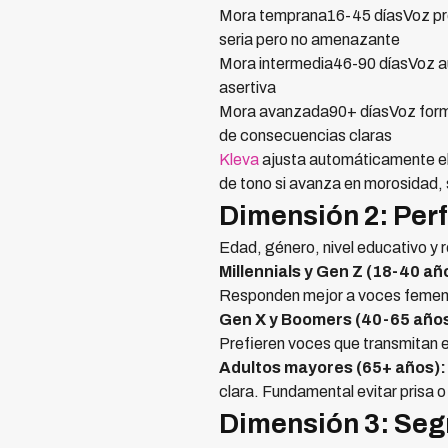
Mora temprana16-45 díasVoz prof
seria pero no amenazante
Mora intermedia46-90 díasVoz aut
asertiva
Mora avanzada90+ díasVoz forma
de consecuencias claras
Kleva
ajusta automáticamente el 
de tono si avanza en morosidad,
Dimensión 2: Per
Edad, género, nivel educativo y r
Millennials y Gen Z (18-40 añ
Responden mejor a voces femeni
Gen X y Boomers (40-65 años
Prefieren voces que transmitan e
Adultos mayores (65+ años):
clara. Fundamental evitar prisa o
Dimensión 3: Seg