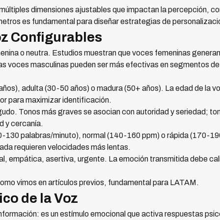
e múltiples dimensiones ajustables que impactan la percepción, co
tros es fundamental para diseñar estrategias de personalizaci
z Configurables
enina o neutra. Estudios muestran que voces femeninas generan
as voces masculinas pueden ser más efectivas en segmentos de
ños), adulta (30-50 años) o madura (50+ años). La edad de la vo
 para maximizar identificación.
udo. Tonos más graves se asocian con autoridad y seriedad; to
 y cercanía.
0-130 palabras/minuto), normal (140-160 ppm) o rápida (170-
tada requieren velocidades más lentas.
l, empática, asertiva, urgente. La emoción transmitida debe cal
mo vimos en artículos previos, fundamental para LATAM.
co de la Voz
 información: es un estímulo emocional que activa respuestas psi