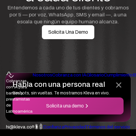
Entendemos a cada uno de tus clientes y cobramos
por ti — por voz, WhatsApp, SMS y email —, a una
escala que ningún equipo humano alcanza.
Solicita Una Demo
Nosotros
Cobranza con IA
Glosario
Cumplimiento
B
Cobranzas
Habla con una persona real
con IA para
bancos y
Sin bots, sin vueltas. Te mostramos Kleva en vivo.
prestamistas
de
Solicita una demo
Latinoamérica
hi@kleva.co
Confianza
Privacidad
Términos del servicio