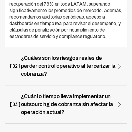
recuperación del 73% en toda LATAM, superando
significativamente los promedios del mercado. Además,
recomendamos auditorías periódicas, acceso a
dashboards en tiempo real para revisar el desempeño, y
cláusulas de penalización por incumplimiento de
estándares de servicio y compliance regulatorio.
¿Cuáles son los riesgos reales de
[02]
perder control operativo al tercerizar la
cobranza?
El riesgo principal es comprometer la experiencia del
cliente y la cumplimentación regulatoria si no hay
visibilidad total de las operaciones. Para mitigarlo, es
¿Cuánto tiempo lleva implementar un
fundamental implementar sistemas integrados que
[03]
outsourcing de cobranza sin afectar la
permitan monitoreo en tiempo real, definir protocolos
operación actual?
claros sobre comunicación con deudores, y seleccionar
La implementación exitosa requiere una planificación de
proveedores con infraestructura tecnológica robusta.
2 a 4 meses, dependiendo de la complejidad de tu
Kleva opera en 7 países de LATAM con un modelo de IA