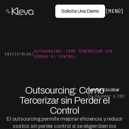
MENÚ
Solicita Una Demo
OUTSOURCING: CÓMO TERCERIZAR SIN
INICIO
/
BLOG
/
PERDER EL CONTROL
Outsourcing: Cómo
por Ed Escobar
Co-Founder & CEO
Tercerizar sin Perder el
Control
El outsourcing permite mejorar eficiencia y reducir
costos sin perder control si se eligen bien los