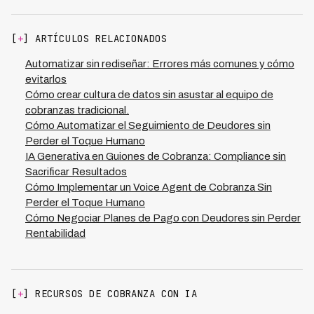
cartera y sistemas actuales. El éxito depende de elegir
que proporciona trazabilidad completa de cada gestión
un proveedor con capacidad de integración rápida,
de cobranza, permitiendo que las instituciones
transición gradual de carteras y formación en tu
financieras mantengan el control total mientras reducen
[
+
] ARTÍCULOS RELACIONADOS
operación específica. Proveedores como Kleva cuentan
costos operativos hasta 70% comparado con equipos
con metodología de onboarding estructurada que
internos, sin sacrificar resultados ni compliance.
Automatizar sin rediseñar: Errores más comunes y cómo
minimiza disrupciones: integran sistemas legados,
evitarlos
configuran reglas de negocio personalizadas y escalan
Cómo crear cultura de datos sin asustar al equipo de
gradualmente, logrando que instituciones financieras en
cobranzas tradicional.
toda LATAM pasen a operación full en 60-90 días. Lo
Cómo Automatizar el Seguimiento de Deudores sin
fundamental es que el proveedor tenga experiencia
Perder el Toque Humano
comprobada en la región y entienda el marco regulatorio
IA Generativa en Guiones de Cobranza: Compliance sin
local.
Sacrificar Resultados
Cómo Implementar un Voice Agent de Cobranza Sin
Perder el Toque Humano
Cómo Negociar Planes de Pago con Deudores sin Perder
Rentabilidad
[
+
] RECURSOS DE COBRANZA CON IA