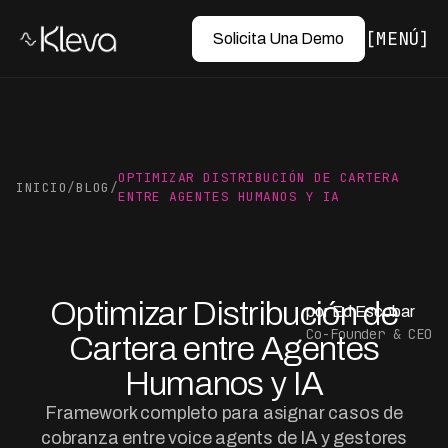
MENÚ
Solicita Una Demo
OPTIMIZAR DISTRIBUCIÓN DE CARTERA
INICIO
/
BLOG
/
ENTRE AGENTES HUMANOS Y IA
Optimizar Distribución de
por Ed Escobar
Co-Founder & CEO
Cartera entre Agentes
Humanos y IA
Framework completo para asignar casos de
cobranza entre voice agents de IA y gestores