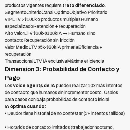
productos vigentes requiere
trato diferenciado
.
SegmentoCriterioCanal ÓptimoObjetivo Prioritario
VIPLTV >$100k o productos múltiplesHumano
especializadoRetención + recuperación
Alto ValorLTV $20k-$100kIA → Humano si no
contactoRecuperación sin fricción
Valor MedioLTV $5k-$20kIA primariaEficiencia +
recuperación
TransaccionalLTV IA exclusivaMáxima eficiencia
Dimensión 3: Probabilidad de Contacto y
Pago
Los
voice agents de IA
pueden realizar 10x más intentos
de contacto que humanos sin incrementar costo. Úsalos
para casos con baja probabilidad de contacto inicial.
IA óptima cuando:
• Deudor tiene historial de no contestar (3+ intentos fallidos)
• Horarios de contacto limitados (trabajador nocturno,