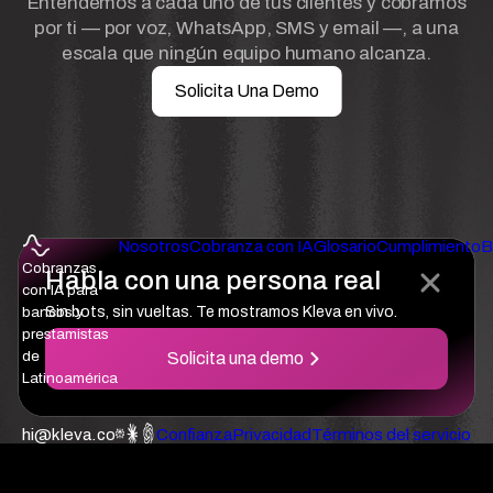
Entendemos a cada uno de tus clientes y cobramos
por ti — por voz, WhatsApp, SMS y email —, a una
escala que ningún equipo humano alcanza.
Solicita Una Demo
Nosotros
Cobranza con IA
Glosario
Cumplimiento
B
Cobranzas
Habla con una persona real
con IA para
bancos y
Sin bots, sin vueltas. Te mostramos Kleva en vivo.
prestamistas
de
Solicita una demo
Latinoamérica
hi@kleva.co
Confianza
Privacidad
Términos del servicio