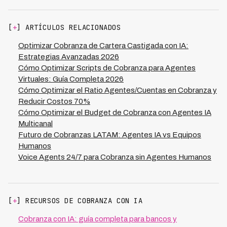
$0.30-$0.50 por contacto vs $6-$12 humano (20x
menor), disponibilidad 24/7 vs 8 horas, y tiempo de
ramping de 24 horas vs 3-4 semanas. Kleva logra 73%
[
+
] ARTÍCULOS RELACIONADOS
recovery rate en casos simples superando el 68%
promedio de agentes humanos.
Optimizar Cobranza de Cartera Castigada con IA:
Estrategias Avanzadas 2026
Cómo Optimizar Scripts de Cobranza para Agentes
Virtuales: Guía Completa 2026
Cómo Optimizar el Ratio Agentes/Cuentas en Cobranza y
Reducir Costos 70%
Cómo Optimizar el Budget de Cobranza con Agentes IA
Multicanal
Futuro de Cobranzas LATAM: Agentes IA vs Equipos
Humanos
Voice Agents 24/7 para Cobranza sin Agentes Humanos
[
+
] RECURSOS DE COBRANZA CON IA
Cobranza con IA: guía completa para bancos y