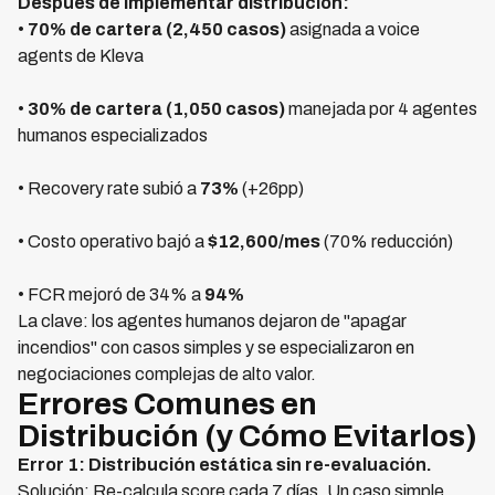
Después de implementar distribución:
•
70% de cartera (2,450 casos)
asignada a voice
agents de Kleva
•
30% de cartera (1,050 casos)
manejada por 4 agentes
humanos especializados
• Recovery rate subió a
73%
(+26pp)
• Costo operativo bajó a
$12,600/mes
(70% reducción)
• FCR mejoró de 34% a
94%
La clave: los agentes humanos dejaron de "apagar
incendios" con casos simples y se especializaron en
negociaciones complejas de alto valor.
Errores Comunes en
Distribución (y Cómo Evitarlos)
Error 1: Distribución estática sin re-evaluación.
Solución: Re-calcula score cada 7 días. Un caso simple