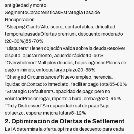
antigüedad y monto:
SegmentoCaracterísticasEstrategiaTasa de
Recuperación
"Sleeping Giants"Alto score, contactables, dificultad
temporal pasadaOfertas premium, descuento moderado
(20-30%)55-70%
"Disputers"Tienen objeción válida sobre la deudaResolver
disputa, ajustar monto, acuerdo rápido40-60%
"Overwhelmed"Múltiples deudas, bajos ingresosPlanes de
pago mínimos, enfoque largo plazo20-35%
"Changed Circumstances"Nuevo empleo, herencia,
liquidaciónContacto inmediato, facilitar pago total65-80%
"Strategic Defaulters"Capacidad de pago pero no
voluntadPresión legal, reporte a buró, embargo30-45%
"Truly Distressed"Sin capacidad real de pagoBajo
esfuerzo, esperar mejora futura5-12%
2. Optimización de Ofertas de Settlement
La IA determina la oferta óptima de descuento para cada