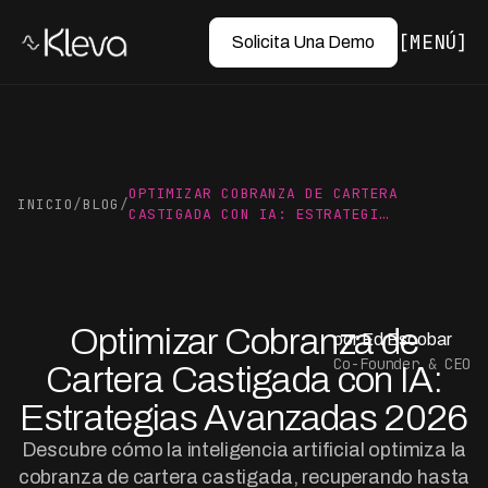
MENÚ
Solicita Una Demo
OPTIMIZAR COBRANZA DE CARTERA
INICIO
/
BLOG
/
CASTIGADA CON IA: ESTRATEGI…
Optimizar Cobranza de
por Ed Escobar
Co-Founder & CEO
Cartera Castigada con IA:
Estrategias Avanzadas 2026
Descubre cómo la inteligencia artificial optimiza la
cobranza de cartera castigada, recuperando hasta