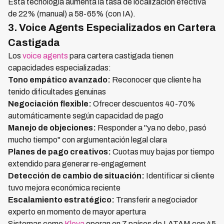
Esta tecnología aumenta la tasa de localización efectiva
de 22% (manual) a 58-65% (con IA).
3. Voice Agents Especializados en Cartera
Castigada
Los
voice agents
para cartera castigada tienen
capacidades especializadas:
Tono empático avanzado:
Reconocer que cliente ha
tenido dificultades genuinas
Negociación flexible:
Ofrecer descuentos 40-70%
automáticamente según capacidad de pago
Manejo de objeciones:
Responder a "ya no debo, pasó
mucho tiempo" con argumentación legal clara
Planes de pago creativos:
Cuotas muy bajas por tiempo
extendido para generar re-engagement
Detección de cambio de situación:
Identificar si cliente
tuvo mejora económica reciente
Escalamiento estratégico:
Transferir a negociador
experto en momento de mayor apertura
Sistemas como
Kleva
operan en 7 países de LATAM con 45