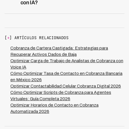
con IA?
presente neto de cada opción para maximizar la
Los primeros resultados se ven en 20-40 días desde el
recuperación esperada.
inicio de la gestión automatizada, comparado con 75-
120 días de métodos tradicionales. En 6-12 meses se
alcanza la tasa de recuperación objetivo del 25-35%,
con el mayor volumen de recuperaciones concentrado
[
+
] ARTÍCULOS RELACIONADOS
en los primeros 90 días de gestión intensiva con voice
agents.
Cobranza de Cartera Castigada: Estrategias para
Recuperar Activos Dados de Baja
Optimizar Carga de Trabajo de Analistas de Cobranza con
Voice IA
Cómo Optimizar Tasa de Contacto en Cobranza Bancaria
en México 2026
Optimizar Contactabilidad Celular Cobranza Digital 2026
Cómo Optimizar Scripts de Cobranza para Agentes
Virtuales: Guía Completa 2026
Optimizar Horarios de Contacto en Cobranza
Automatizada 2026