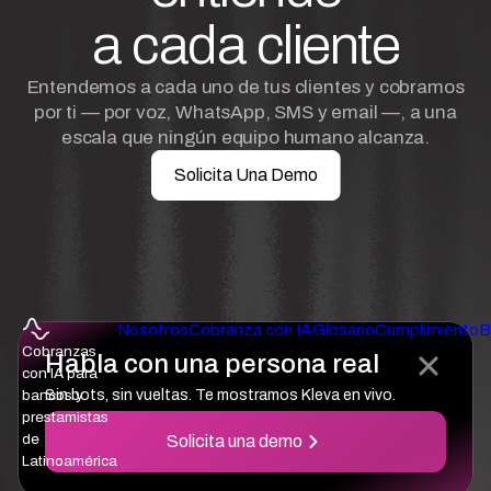
a cada cliente
Entendemos a cada uno de tus clientes y cobramos
por ti — por voz, WhatsApp, SMS y email —, a una
escala que ningún equipo humano alcanza.
Solicita Una Demo
Nosotros
Cobranza con IA
Glosario
Cumplimiento
B
Cobranzas
Habla con una persona real
con IA para
bancos y
Sin bots, sin vueltas. Te mostramos Kleva en vivo.
prestamistas
de
Solicita una demo
Latinoamérica